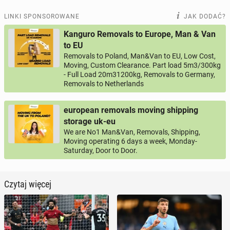
LINKI SPONSOROWANE
JAK DODAĆ?
Kanguro Removals to Europe, Man & Van
to EU
Removals to Poland, Man&Van to EU, Low Cost,
Moving, Custom Clearance. Part load 5m3/300kg
- Full Load 20m31200kg, Removals to Germany,
Removals to Netherlands
european removals moving shipping
storage uk-eu
We are No1 Man&Van, Removals, Shipping,
Moving operating 6 days a week, Monday-
Saturday, Door to Door.
Czytaj więcej