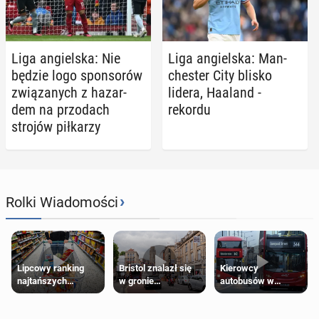
Liga an­giel­ska: Nie
Liga an­giel­ska: Man­
będzie logo spon­so­rów
che­ster City blisko
zwią­za­nych z ha­zar­
lidera, Haaland -
dem na przo­dach
rekordu
strojów pił­ka­rzy
›
Rolki Wiadomości
Lipcowy ranking
Bristol znalazł się
Kierowcy
najtańszych
w gronie
autobusów w
supermarketów
najlepszych
Londynie
kierunków podróży
zapowiadają strajki