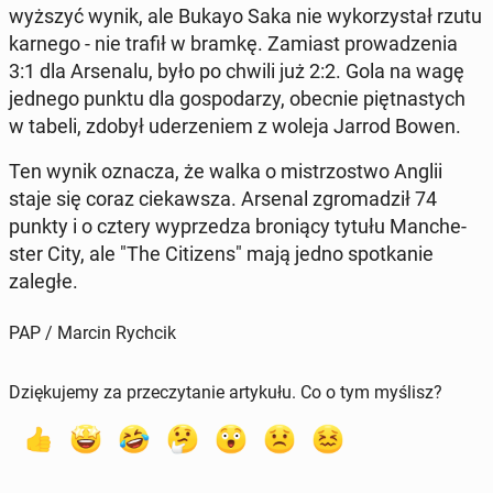
wyż­szyć wynik, ale Bukayo Saka nie wy­ko­rzy­stał rzutu
karnego - nie trafił w bramkę. Zamiast pro­wa­dze­nia
3:1 dla Ar­se­na­lu, było po chwili już 2:2. Gola na wagę
jednego punktu dla go­spo­da­rzy, obecnie pięt­na­stych
w tabeli, zdobył ude­rze­niem z woleja Jarrod Bowen.
Ten wynik oznacza, że walka o mi­strzo­stwo Anglii
staje się coraz cie­kaw­sza. Arsenal zgro­ma­dził 74
punkty i o cztery wy­prze­dza bro­nią­cy tytułu Man­che­
ster City, ale "The Ci­ti­zens" mają jedno spo­tka­nie
zaległe.
PAP / Marcin Rychcik
Dziękujemy za przeczytanie artykułu. Co o tym myślisz?