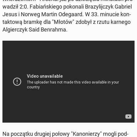
wa­dził 2:0. Fa­biań­skie­go po­ko­na­li Bra­zy­lij­czyk Gabriel
Jesus i Norweg Martin Ode­ga­ard. W 33. minucie kon­
tak­to­wą bramkę dla "Młotów" zdobył z rzutu karnego
Al­gier­czyk Said Ben­rah­ma.
Na po­cząt­ku drugiej połowy "Ka­no­nie­rzy" mogli pod­