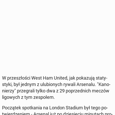
W prze­szło­ści West Ham United, jak po­ka­zu­ją sta­ty­
sty­ki, był jednym z ulu­bio­nych rywali Ar­se­na­lu. "Ka­no­
nie­rzy" prze­gra­li tylko dwa z 29 po­przed­nich meczów
li­go­wych z tym ze­spo­łem.
Po­czą­tek spo­tka­nia na London Stadium był tego po­
twier­dze­niem - Arsenal już po dzie­się­ciu mi­nu­tach pro­