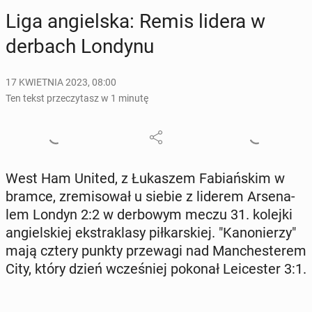
Liga an­giel­ska: Remis lidera w
derbach Londynu
17 KWIETNIA 2023, 08:00
Ten tekst przeczytasz w 1 minutę
West Ham United, z Łu­ka­szem Fa­biań­skim w
bramce, zre­mi­so­wał u siebie z liderem Ar­se­na­
lem Londyn 2:2 w der­bo­wym meczu 31. kolejki
an­giel­skiej eks­tra­kla­sy pił­kar­skiej. "Ka­no­nie­rzy"
mają cztery punkty prze­wa­gi nad Man­che­ste­rem
City, który dzień wcze­śniej pokonał Le­ice­ster 3:1.