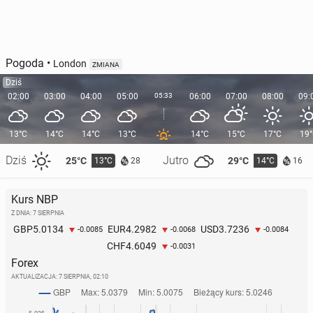
Pogoda
•
London
ZMIANA
Dziś
02:00
03:00
04:00
05:00
05:33
06:00
07:00
08:00
09:
13°C
14°C
14°C
13°C
14°C
15°C
17°C
19
Dziś
Jutro
25°C
29°C
13°C
14°C
28
16
Kurs NBP
Z DNIA: 7 SIERPNIA
5.0134
4.2982
3.7236
GBP
EUR
USD
-0.0085
-0.0068
-0.0084
4.6049
CHF
-0.0031
Forex
AKTUALIZACJA:
7 SIERPNIA, 02:10