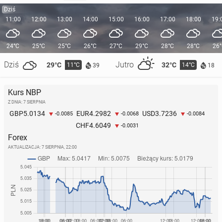
Dziś
11:00
12:00
13:00
14:00
15:00
16:00
17:00
18:00
19:
24°C
25°C
25°C
26°C
27°C
29°C
28°C
28°C
26
Dziś
Jutro
29°C
32°C
11°C
14°C
39
18
Kurs NBP
Z DNIA: 7 SIERPNIA
5.0134
4.2982
3.7236
GBP
EUR
USD
-0.0085
-0.0068
-0.0084
4.6049
CHF
-0.0031
Forex
AKTUALIZACJA:
7 SIERPNIA, 22:00