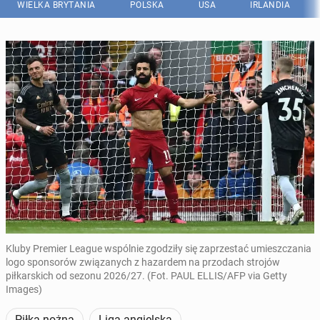
WIELKA BRYTANIA
POLSKA
USA
IRLANDIA
Kluby Premier League wspólnie zgodziły się zaprzestać umieszczania
logo sponsorów związanych z hazardem na przodach strojów
piłkarskich od sezonu 2026/27. (Fot. PAUL ELLIS/AFP via Getty
Images)
Piłka nożna
Liga angielska