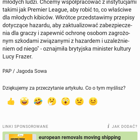
młodych ludzi. Chcemy współ­pra­co­wać z in­sty­tu­cja­mi
takimi jak Premier League, aby robić to, co wła­ści­we
dla młodych kibiców. Wkrótce przed­sta­wi­my prze­pi­sy
do­ty­czą­ce hazardu, aby zak­tu­ali­zo­wać za­bez­pie­cze­
nia dla graczy i za­pew­nić ochronę osobom za­gro­żo­
nym szko­da­mi zwią­za­ny­mi z ha­zar­dem i uza­leż­nie­
niem od niego" - oznaj­mi­ła bry­tyj­ska mi­ni­ster kultury
Lucy Frazer.
PAP / Jagoda Sowa
Dziękujemy za przeczytanie artykułu. Co o tym myślisz?
LINKI SPONSOROWANE
JAK DODAĆ?
european removals moving shipping