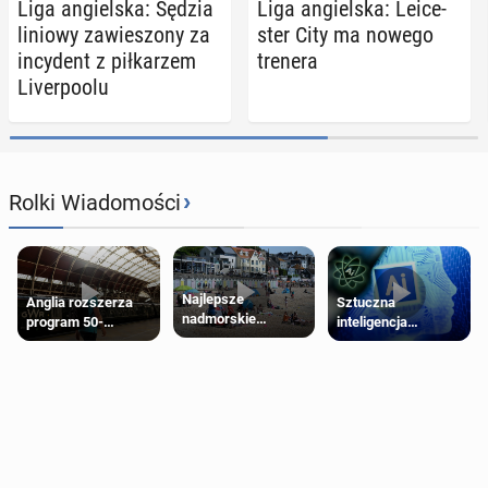
Liga an­giel­ska: Sędzia
Liga an­giel­ska: Le­ice­
liniowy za­wie­szo­ny za
ster City ma nowego
in­cy­dent z pił­ka­rzem
trenera
Li­ver­po­olu
›
Rolki Wiadomości
Najlepsze
Anglia rozszerza
Sztuczna
nadmorskie
program 50-
inteligencja
miasteczko blisko
procentowych
próbowała oszukać
Londynu
zniżek kolejowych
człowieka
na 18-latków