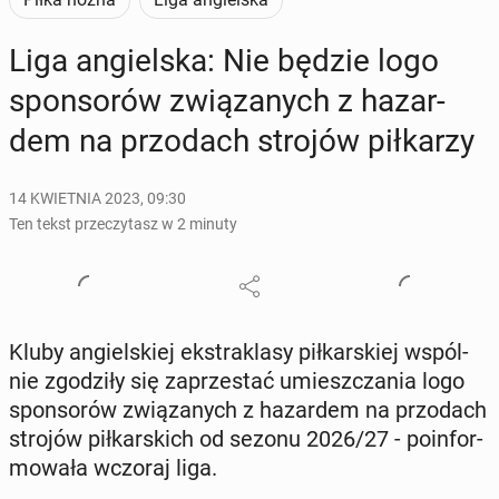
Liga an­giel­ska: Nie będzie logo
spon­so­rów zwią­za­nych z ha­zar­
dem na przo­dach strojów pił­ka­rzy
14 KWIETNIA 2023, 09:30
Ten tekst przeczytasz w 2 minuty
Kluby an­giel­skiej eks­tra­kla­sy pił­kar­skiej wspól­
nie zgo­dzi­ły się za­prze­stać umiesz­cza­nia logo
spon­so­rów zwią­za­nych z ha­zar­dem na przo­dach
strojów pił­kar­skich od sezonu 2026/27 - po­in­for­
mo­wa­ła wczoraj liga.