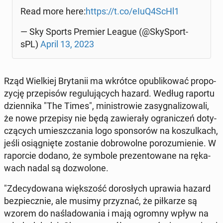
Read more here:
https://t.co/eIuQ4ScHl1
— Sky Sports Premier League (@Sky­Sport­
sPL)
April 13, 2023
Rząd Wiel­kiej Bry­ta­nii ma wkrótce opu­bli­ko­wać pro­po­
zy­cję prze­pi­sów re­gu­lu­ją­cych hazard. Według raportu
dzien­ni­ka "The Times", mi­ni­stro­wie za­sy­gna­li­zo­wa­li,
że nowe prze­pi­sy nie będą za­wie­ra­ły ogra­ni­czeń do­ty­
czą­cych umiesz­cza­nia logo spon­so­rów na ko­szul­kach,
jeśli osią­gnię­te zo­sta­nie do­bro­wol­ne po­ro­zu­mie­nie. W
ra­por­cie dodano, że symbole pre­zen­to­wa­ne na rę­ka­
wach nadal są do­zwo­lo­ne.
"Zde­cy­do­wa­na więk­szość do­ro­słych uprawia hazard
bez­piecz­nie, ale musimy przy­znać, że pił­ka­rze są
wzorem do na­śla­do­wa­nia i mają ogromny wpływ na