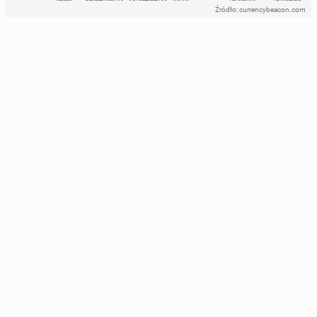
Źródło: currencybeacon.com