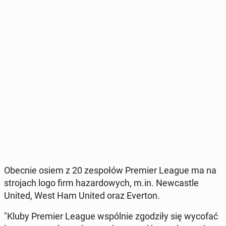
Obecnie osiem z 20 ze­spo­łów Premier League ma na
stro­jach logo firm ha­zar­do­wych, m.in. New­ca­stle
United, West Ham United oraz Everton.
"Kluby Premier League wspól­nie zgo­dzi­ły się wycofać