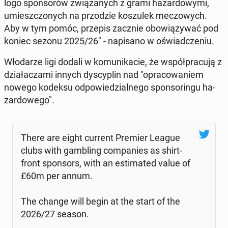
logo spon­so­rów zwią­za­nych z grami ha­zar­do­wy­mi,
umiesz­czo­nych na przo­dzie ko­szu­lek me­czo­wych.
Aby w tym pomóc, przepis zacznie obo­wią­zy­wać pod
koniec sezonu 2025/26" - na­pi­sa­no w oświad­cze­niu.
Wło­da­rze ligi dodali w ko­mu­ni­ka­cie, że współ­pra­cu­ją z
dzia­ła­cza­mi innych dys­cy­plin nad "opra­co­wa­niem
nowego kodeksu od­po­wie­dzial­ne­go spon­so­rin­gu ha­
zar­do­we­go".
There are eight current Premier League
clubs with gam­bling com­pa­nies as shirt-
front spon­sors, with an es­ti­ma­ted value of
£60m per annum.
The change will begin at the start of the
2026/27 season.