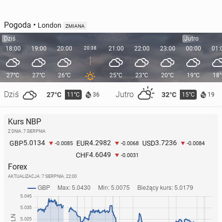
Pogoda
•
London
ZMIANA
Dziś
Jutro
18:00
19:00
20:00
20:38
21:00
22:00
23:00
00:00
01:
27°C
27°C
26°C
25°C
23°C
20°C
19°C
18
Dziś
Jutro
27°C
32°C
11°C
15°C
36
19
Kurs NBP
Z DNIA: 7 SIERPNIA
5.0134
4.2982
3.7236
GBP
EUR
USD
-0.0085
-0.0068
-0.0084
4.6049
CHF
-0.0031
Forex
AKTUALIZACJA:
7 SIERPNIA, 22:00