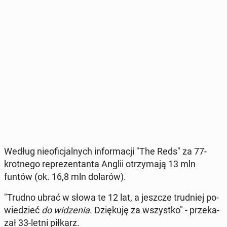
Według nie­ofi­cjal­nych in­for­ma­cji "The Reds" za 77-
krot­ne­go re­pre­zen­tan­ta Anglii otrzy­ma­ją 13 mln
funtów (ok. 16,8 mln dolarów).
"Trudno ubrać w słowa te 12 lat, a jeszcze trud­niej po­
wie­dzieć
do wi­dze­nia
. Dzię­ku­ję za wszyst­ko" - prze­ka­
zał 33-letni piłkarz.