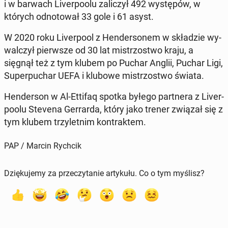
i w barwach Li­ver­po­olu za­li­czył 492 wy­stę­pów, w
których od­no­to­wał 33 gole i 61 asyst.
W 2020 roku Li­ver­po­ol z Hen­der­so­nem w skła­dzie wy­
wal­czył pierw­sze od 30 lat mi­strzo­stwo kraju, a
sięgnął też z tym klubem po Puchar Anglii, Puchar Ligi,
Su­per­pu­char UEFA i klubowe mi­strzo­stwo świata.
Hen­der­son w Al-Ettifaq spotka byłego part­ne­ra z Li­ver­
po­olu Stevena Ger­rar­da, który jako trener związał się z
tym klubem trzy­let­nim kon­trak­tem.
PAP / Marcin Rychcik
Dziękujemy za przeczytanie artykułu. Co o tym myślisz?