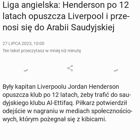
Liga an­giel­ska: Hen­der­son po 12
latach opusz­cza Li­ver­po­ol i prze­
no­si się do Arabii Sau­dyj­skiej
27 LIPCA 2023, 10:00
Ten tekst przeczytasz w mniej niż minutę
Były kapitan Li­ver­po­olu Jordan Hen­der­son
opusz­cza klub po 12 latach, żeby trafić do sau­
dyj­skie­go klubu Al-Ettifaq. Piłkarz po­twier­dził
odej­ście w na­gra­niu w mediach spo­łecz­no­ścio­
wych, którym po­że­gnał się z ki­bi­ca­mi.