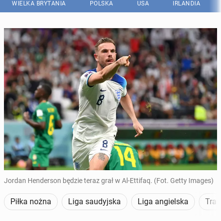
WIELKA BRYTANIA
POLSKA
USA
IRLANDIA
Jordan Henderson będzie teraz grał w Al-Ettifaq. (Fot. Getty Images)
Piłka nożna
Liga saudyjska
Liga angielska
Tran