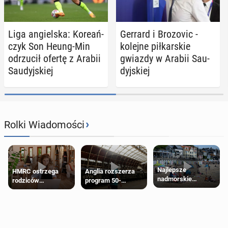
Liga an­giel­ska: Ko­re­ań­
Gerrard i Bro­zo­vic -
czyk Son Heung-Min
kolejne pił­kar­skie
od­rzu­cił ofertę z Arabii
gwiazdy w Arabii Sau­
Sau­dyj­skiej
dyj­skiej
›
Rolki Wiadomości
Najlepsze
HMRC ostrzega
Anglia rozszerza
nadmorskie
rodziców
program 50-
miasteczko blisko
pobierających Child
procentowych
Londynu
Benefit. Mogą być
zniżek kolejowych
zobowiązani do
na 18-latków
zwrotu zasiłku