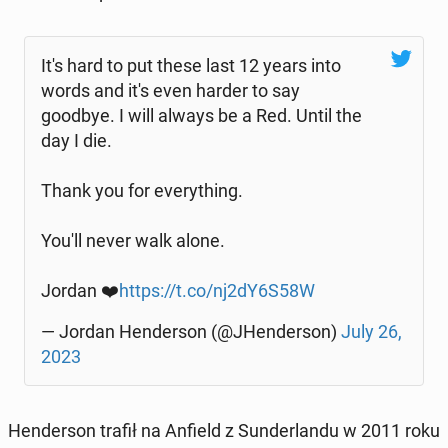
It's hard to put these last 12 years into
words and it's even harder to say
goodbye. I will always be a Red. Until the
day I die.
Thank you for eve­ry­thing.
You'll never walk alone.
Jordan ❤️
https://t.co/nj2dY6S58W
— Jordan Hen­der­son (@JHen­der­son)
July 26,
2023
Hen­der­son trafił na Anfield z Sun­der­lan­du w 2011 roku