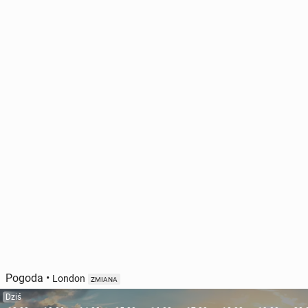
Pogoda
•
London
ZMIANA
Dziś