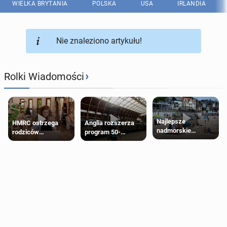
WIELKA BRYTANIA
POLSKA
USA
IRLANDIA
Nie znaleziono artykułu!
›
Rolki Wiadomości
Najlepsze
HMRC ostrzega
Anglia rozszerza
nadmorskie
rodziców
program 50-
miasteczko blisko
pobierających Child
procentowych
Londynu
Benefit. Mogą być
zniżek kolejowych
zobowiązani do
na 18-latków
zwrotu zasiłku