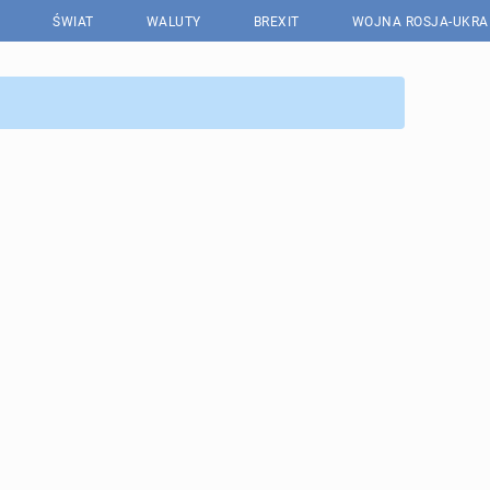
ŚWIAT
WALUTY
BREXIT
WOJNA ROSJA-UKRA