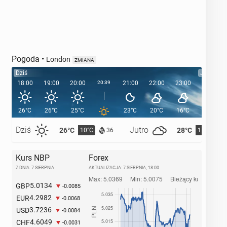
Pogoda
•
London
ZMIANA
Dziś
Jutro
18:00
19:00
20:00
20:39
21:00
22:00
23:00
00:00
26°C
26°C
25°C
23°C
20°C
16°C
15°C
Dziś
Jutro
26°C
28°C
10°C
11°C
36
Kurs NBP
Forex
Z DNIA: 7 SIERPNIA
AKTUALIZACJA:
7 SIERPNIA, 18:00
5.0134
GBP
-0.0085
4.2982
EUR
-0.0068
3.7236
USD
-0.0084
4.6049
CHF
-0.0031