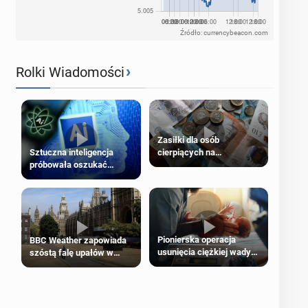
Źródło: currencybeacon.com
›
Rolki Wiadomości
Zasiłki dla osób
cierpiących na
Sztuczna inteligencja
schorzenia psychiczne
próbowała oszukać
człowieka
Pionierska operacja
BBC Weather zapowiada
usunięcia ciężkiej wady
szóstą falę upałów w
wrodzonej płodu w łonie
Londynie
matki