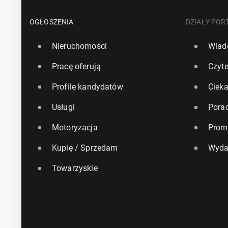
OGŁOSZENIA
DZIAŁY POR
Nieruchomości
Wiad
Pracę oferują
Czyte
Profile kandydatów
Ciek
Usługi
Pora
Motoryzacja
Prom
Kupię / Sprzedam
Wyda
Towarzyskie