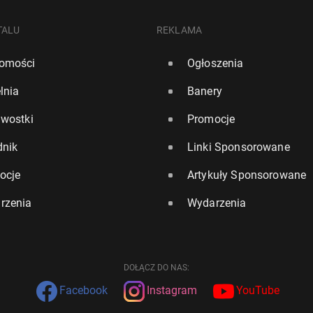
TALU
REKLAMA
omości
Ogłoszenia
lnia
Banery
awostki
Promocje
dnik
Linki Sponsorowane
ocje
Artykuły Sponsorowane
rzenia
Wydarzenia
DOŁĄCZ DO NAS:
Facebook
Instagram
YouTube