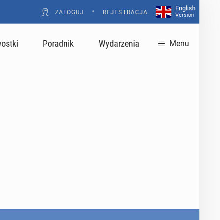
English
•
ZALOGUJ
REJESTRACJA
Version
ostki
Poradnik
Wydarzenia
Menu