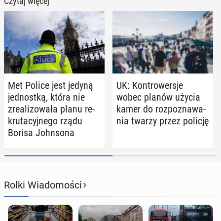
Czytaj więcej
Met Police jest jedyną
UK: Kon­tro­wer­sje
jed­nost­ką, która nie
wobec planów użycia
zre­ali­zo­wa­ła planu re­
kamer do roz­po­zna­wa­
kru­ta­cyj­ne­go rządu
nia twarzy przez policję
Borisa John­so­na
›
Rolki Wiadomości