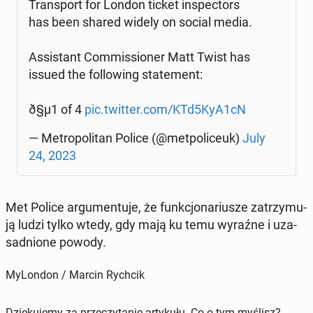
Trans­port for London ticket in­spec­tors
has been shared widely on social media.
As­si­stant Com­mis­sio­ner Matt Twist has
issued the fol­lo­wing sta­te­ment:
ð§µ1 of 4
pic.twitter.com/KTd5KyA1cN
— Me­tro­po­li­tan Police (@met­po­li­ceuk)
July
24, 2023
Met Police ar­gu­men­tu­je, że funk­cjo­na­riu­sze za­trzy­mu­
ją ludzi tylko wtedy, gdy mają ku temu wyraźne i uza­
sad­nio­ne powody.
MyLondon / Marcin Rychcik
Dziękujemy za przeczytanie artykułu. Co o tym myślisz?