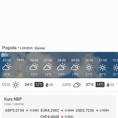
Pogoda
•
London
ZMIANA
Dziś
05:00
05:33
06:00
07:00
08:00
09:00
10:00
11:00
12:
12°C
12°C
13°C
15°C
17°C
21°C
21°C
21
Dziś
Jutro
24°C
27°C
12°C
14°C
26
23
Kurs NBP
Z DNIA: 7 SIERPNIA
5.0134
4.2982
3.7236
GBP
EUR
USD
-0.0085
-0.0068
-0.0084
4.6049
CHF
-0.0031