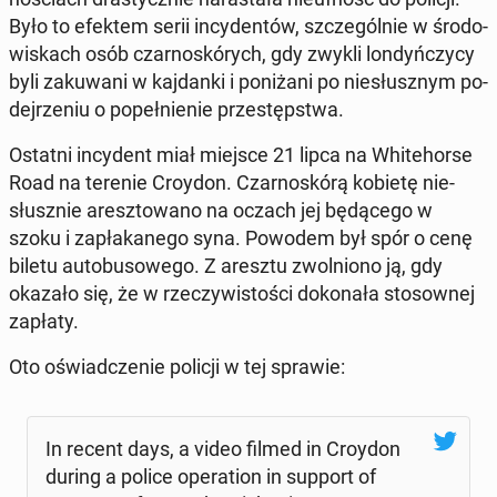
Było to efektem serii in­cy­den­tów, szcze­gól­nie w śro­do­
wi­skach osób czar­no­skó­rych, gdy zwykli lon­dyń­czy­cy
byli za­ku­wa­ni w kaj­dan­ki i po­ni­ża­ni po nie­słusz­nym po­
dej­rze­niu o po­peł­nie­nie prze­stęp­stwa.
Ostatni in­cy­dent miał miejsce 21 lipca na Whi­te­hor­se
Road na terenie Croydon. Czar­no­skó­rą kobietę nie­
słusz­nie aresz­to­wa­no na oczach jej bę­dą­ce­go w
szoku i za­pła­ka­ne­go syna. Powodem był spór o cenę
biletu au­to­bu­so­we­go. Z aresztu zwol­nio­no ją, gdy
okazało się, że w rze­czy­wi­sto­ści do­ko­na­ła sto­sow­nej
zapłaty.
Oto oświad­cze­nie policji w tej sprawie:
In recent days, a video filmed in Croydon
during a police ope­ra­tion in support of