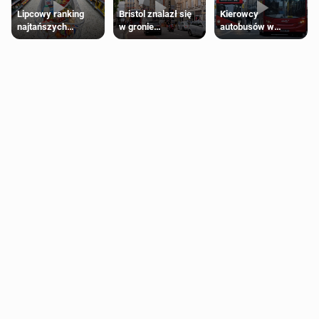
Lipcowy ranking
Bristol znalazł się
Kierowcy
najtańszych
w gronie
autobusów w
supermarketów
najlepszych
Londynie
kierunków podróży
zapowiadają strajki
na świecie