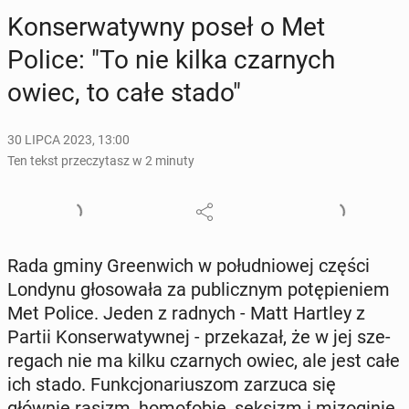
Kon­ser­wa­tyw­ny poseł o Met
Police: "To nie kilka czar­nych
owiec, to całe stado"
30 LIPCA 2023, 13:00
Ten tekst przeczytasz w 2 minuty
Rada gminy Gre­en­wich w po­łu­dnio­wej części
Londynu gło­so­wa­ła za pu­blicz­nym po­tę­pie­niem
Met Police. Jeden z radnych - Matt Hartley z
Partii Kon­ser­wa­tyw­nej - prze­ka­zał, że w jej sze­
re­gach nie ma kilku czar­nych owiec, ale jest całe
ich stado. Funk­cjo­na­riu­szom zarzuca się
głównie rasizm, ho­mo­fo­bię, seksizm i mi­zo­gi­nię.