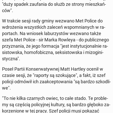
"duży spadek za­ufa­nia do służb ze strony miesz­kań­
ców".
W trakcie sesji rady gminy wezwano Met Police do
wdro­że­nia wszyst­kich zaleceń wspo­mnia­nych w ra­
por­tach. Na wniosek la­bu­rzy­stów wezwano także
szefa Met Police - sir Marka Rowleya - do pu­blicz­ne­go
przy­zna­nia, że jego for­ma­cja "jest in­sty­tu­cjo­nal­nie ra­
si­stow­ska, ho­mo­fo­bicz­na, sek­si­stow­ska i mi­zo­gi­ni­
stycz­na".
Poseł Partii Kon­ser­wa­tyw­nej Matt Hartley ocenił w
czasie sesji, że "raporty są szo­ku­ją­ce", a fakt, iż szef
policji odmówił ich za­ak­cep­to­wa­nia "są bardzo szko­dli­
we".
"To nie kilka czar­nych owiec, to całe stado. Te pro­ble­
my są częścią po­li­cyj­nej kultury, są bardzo głęboko za­
ko­rze­nio­ne w tej pracy. Szef policji musi pokazać