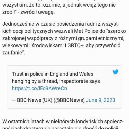
wszyst­kim, że to rozumie, a jednak wciąż tego nie
zrobił" - zwrócił uwagę.
Jed­no­cze­śnie w czasie po­sie­dze­nia radni z wszyst­
kich opcji po­li­tycz­nych wezwali Met Police do "szeroko
za­kro­jo­nej współ­pra­cy z różnymi grupami et­nicz­ny­mi,
wie­ko­wy­mi i śro­do­wi­ska­mi LGBTQ+, aby przy­wró­cić
za­ufa­nie".
Trust in police in England and Wales
hanging by a thread, in­spec­to­ra­te says
https://t.co/lEc9AWreCn
— BBC News (UK) (@BBCNews)
June 9, 2023
W ostat­nich latach w nie­któ­rych lon­dyń­skich spo­łecz­
no­ściach dra­stycz­nie na­ra­sta­ła nie­uf­ność do policji.