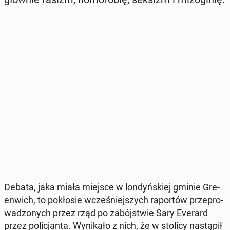
Debata, jaka miała miejsce w lon­dyń­skiej gminie Gre­
en­wich, to po­kło­sie wcze­śniej­szych ra­por­tów prze­pro­
wa­dzo­nych przez rząd po za­bój­stwie Sary Everard
przez po­li­cjan­ta. Wy­ni­ka­ło z nich, że w stolicy na­stą­pił