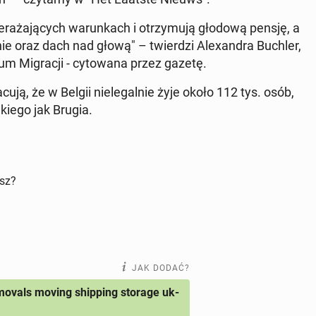
a­ża­ją­cych wa­run­kach i otrzy­mu­ją głodową pensję, a
nie oraz dach nad głową" – twier­dzi Ale­xan­dra Buchler,
 Mi­gra­cji - cy­to­wa­na przez gazetę.
acują, że w Belgii nie­le­gal­nie żyje około 112 tys. osób,
akiego jak Brugia.
isz?
JAK DODAĆ?
ovals moving shipping storage uk-