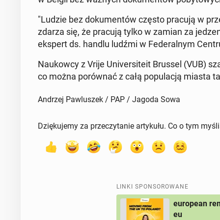
"Ludzie bez do­ku­men­tów często pracują w prze­r
zdarza się, że pracują tylko w zamian za je­dze­
ekspert ds. handlu ludźmi w Fe­de­ral­nym Centrum
Na­ukow­cy z Vrije Uni­ver­si­te­it Brussel (VUB) sz
co można po­rów­nać z całą po­pu­la­cją miasta t
Andrzej Pawluszek / PAP / Jagoda Sowa
Dziękujemy za przeczytanie artykułu. Co o tym myśl
LINKI SPONSOROWANE
european rem
eu