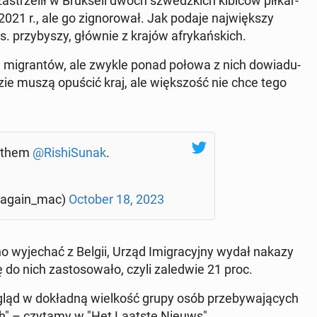
za­strze­lił w Bruk­se­li dwóch szwedz­kich kibiców pił­kar­
021 r., ale go zi­gno­ro­wał. Jak podaje naj­więk­szy
ys. przy­by­szy, głównie z krajów afry­kań­skich.
 mi­gran­tów, ale zwykle ponad połowa z nich do­wia­du­
a­dzie muszą opuścić kraj, ale więk­szość nie chce tego
them ⁦
@Ri­shi­Su­nak
⁩.
 (@again_mac)
October 18, 2023
o wy­je­chać z Belgii, Urząd Imi­gra­cyj­ny wydał nakazy
o nich za­sto­so­wa­ło, czyli za­le­d­wie 21 proc.
ląd w do­kład­ną wiel­kość grupy osób prze­by­wa­ją­cych
ch" – czytamy w "Het Laatste Nieuws".