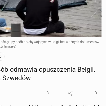
ielkość grupy osób przebywających w Belgii bez ważnych dokumentów
ty Images)
o
ób odmawia opusz­cze­nia Belgii.
jca Szwedów