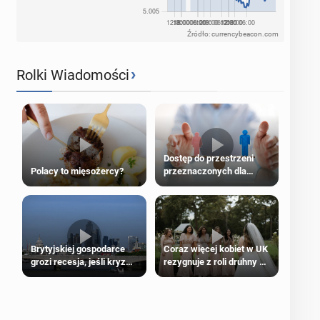
Źródło: currencybeacon.com
›
Rolki Wiadomości
Dostęp do przestrzeni
Polacy to mięsożercy?
przeznaczonych dla
jednej płci ma opierać się
wyłącznie na płci
biologicznej
Brytyjskiej gospodarce
Coraz więcej kobiet w UK
grozi recesja, jeśli kryzys
rezygnuje z roli druhny na
na Bliskim Wschodzie się
ślubie
przedłuży