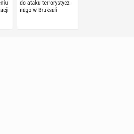
­niu
do ataku ter­ro­ry­stycz­
a­cji
ne­go w Bruk­se­li