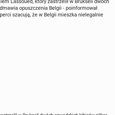
sa­lem Las­so­ued, który za­strze­lił w Bruk­se­li dwóch
awia opusz­cze­nia Belgii - po­in­for­mo­wał
er­ci szacują, że w Belgii mieszka nie­le­gal­nie