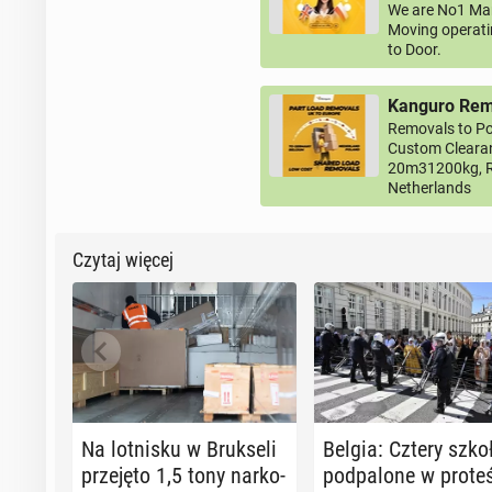
We are No1 Man
Moving operati
to Door.
Kanguro Remo
Removals to Po
Custom Clearan
20m31200kg, R
Netherlands
Czytaj więcej
Na lot­ni­sku w Bruk­se­li
Belgia: Cztery szko
prze­ję­to 1,5 tony nar­ko­
pod­pa­lo­ne w pro­te­