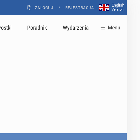
English
•
ZALOGUJ
REJESTRACJA
Version
ostki
Poradnik
Wydarzenia
Menu