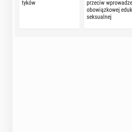
ty­ków
przeciw wpro­wa­dze
obo­wiąz­ko­wej edu­k
sek­su­al­nej