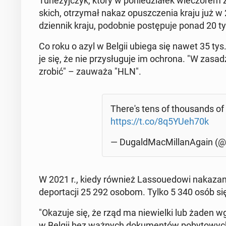
Tu­ne­zyj­czyk, który w po­nie­dzia­łek wie­czo­rem 
skich, otrzy­mał nakaz opusz­cze­nia kraju już w 2
dzien­nik kraju, po­dob­nie po­stę­pu­je ponad 20 t
Co roku o azyl w Belgii ubiega się nawet 35 tys.
je się, że nie przy­słu­gu­je im ochrona. "W za­s
zrobić" – zauważa "HLN".
There's tens of tho­usands of 
https://t.co/8q5YUeh70k
— Du­gald­Mac­Mil­la­nA­ga­in
W 2021 r., kiedy również Las­so­uedo­wi na­ka­za­n
de­por­ta­cji 25 292 osobom. Tylko 5 340 osób się d
"Okazuje się, że rząd ma nie­wiel­ki lub żaden wg
w Belgii bez ważnych do­ku­men­tów po­by­to­wy