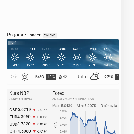
Pogoda
•
London
ZMIANA
Dziś
10:00
11:00
12:00
13:00
14:00
15:00
16:00
17:00
19°C
19°C
20°C
20°C
21°C
23°C
24°C
24°C
Dziś
Jutro
24°C
27°C
12°C
13°C
42
Kurs NBP
Forex
Z DNIA: 6 SIERPNIA
AKTUALIZACJA:
6 SIERPNIA, 10:20
5.0219
GBP
-0.0144
4.3050
EUR
-0.0068
3.7320
USD
-0.0148
4.6080
CHF
-0.0164