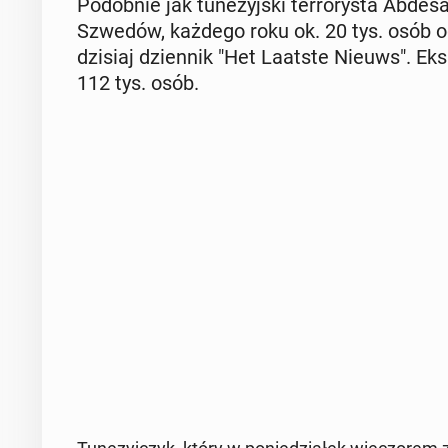
Po­dob­nie jak tu­ne­zyj­ski ter­ro­ry­sta Ab­de­
Szwedów, każdego roku ok. 20 tys. osób odm
dzisiaj dzien­nik "Het Laatste Nieuws". Eks­p
112 tys. osób.