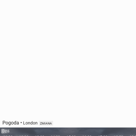
Pogoda
•
London
ZMIANA
Dziś