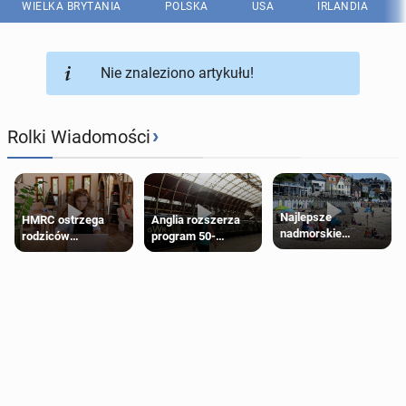
WIELKA BRYTANIA
POLSKA
USA
IRLANDIA
Nie znaleziono artykułu!
›
Rolki Wiadomości
Najlepsze
HMRC ostrzega
Anglia rozszerza
nadmorskie
rodziców
program 50-
miasteczko blisko
pobierających Child
procentowych
Londynu
Benefit. Mogą być
zniżek kolejowych
zobowiązani do
na 18-latków
zwrotu zasiłku