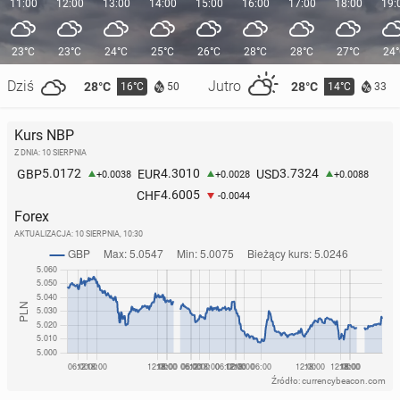
11:00
12:00
13:00
14:00
15:00
16:00
17:00
18:00
19:
23°C
23°C
24°C
25°C
26°C
28°C
28°C
27°C
24
Dziś
Jutro
28°C
28°C
16°C
14°C
50
33
Kurs NBP
Z DNIA: 10 SIERPNIA
5.0172
4.3010
3.7324
GBP
EUR
USD
+0.0038
+0.0028
+0.0088
4.6005
CHF
-0.0044
Forex
AKTUALIZACJA:
10 SIERPNIA, 10:30
Źródło: currencybeacon.com