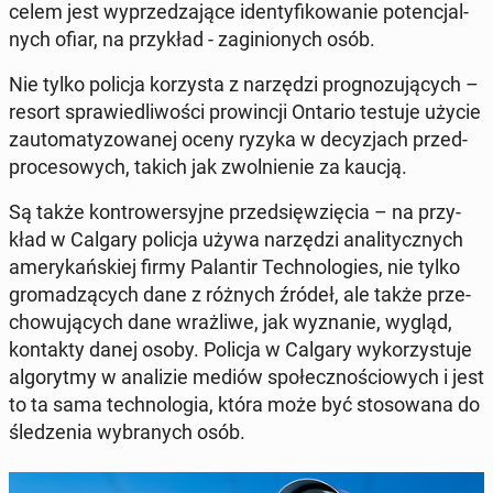
celem jest wy­prze­dza­ją­ce iden­ty­fi­ko­wa­nie po­ten­cjal­
nych ofiar, na przy­kład - za­gi­nio­nych osób.
Nie tylko policja ko­rzy­sta z na­rzę­dzi pro­gno­zu­ją­cych –
resort spra­wie­dli­wo­ści pro­win­cji Ontario testuje użycie
zauto­ma­ty­zo­wa­nej oceny ryzyka w de­cy­zjach przed­
pro­ce­so­wych, takich jak zwol­nie­nie za kaucją.
Są także kon­tro­wer­syj­ne przed­się­wzię­cia – na przy­
kład w Calgary policja używa na­rzę­dzi ana­li­tycz­nych
ame­ry­kań­skiej firmy Pa­lan­tir Tech­no­lo­gies, nie tylko
gro­ma­dzą­cych dane z różnych źródeł, ale także prze­
cho­wu­ją­cych dane wraż­li­we, jak wy­zna­nie, wygląd,
kon­tak­ty danej osoby. Policja w Calgary wy­ko­rzy­stu­je
al­go­ryt­my w ana­li­zie mediów spo­łecz­no­ścio­wych i jest
to ta sama tech­no­lo­gia, która może być sto­so­wa­na do
śle­dze­nia wy­bra­nych osób.