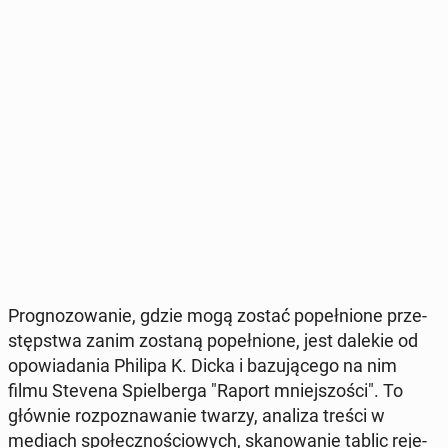
Pro­gno­zo­wa­nie, gdzie mogą zostać po­peł­nio­ne prze­
stęp­stwa zanim zostaną po­peł­nio­ne, jest dalekie od
opo­wia­da­nia Philipa K. Dicka i ba­zu­ją­ce­go na nim
filmu Stevena Spiel­ber­ga "Raport mniej­szo­ści". To
głównie roz­po­zna­wa­nie twarzy, analiza treści w
mediach spo­łecz­no­ścio­wych, ska­no­wa­nie tablic re­je­