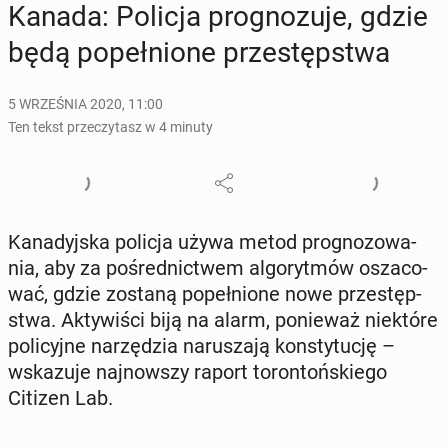
Kanada: Policja pro­gno­zu­je, gdzie
będą po­peł­nio­ne prze­stęp­stwa
5 WRZEŚNIA 2020, 11:00
Ten tekst przeczytasz w 4 minuty
Ka­na­dyj­ska policja używa metod pro­gno­zo­wa­
nia, aby za po­śred­nic­twem al­go­ryt­mów osza­co­
wać, gdzie zostaną po­peł­nio­ne nowe prze­stęp­
stwa. Ak­ty­wi­ści biją na alarm, po­nie­waż nie­któ­re
po­li­cyj­ne na­rzę­dzia na­ru­sza­ją kon­sty­tu­cję –
wska­zu­je naj­now­szy raport to­ron­toń­skie­go
Citizen Lab.