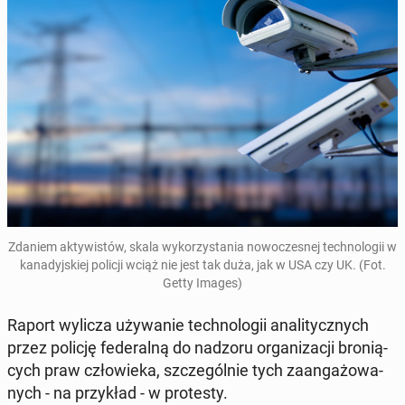
Zdaniem ak­ty­wi­stów, skala wy­ko­rzy­sta­nia no­wo­cze­snej tech­no­lo­gii w
ka­na­dyj­skiej policji wciąż nie jest tak duża, jak w USA czy UK. (Fot.
Getty Images)
Raport wylicza uży­wa­nie tech­no­lo­gii ana­li­tycz­nych
przez policję fe­de­ral­ną do nadzoru or­ga­ni­za­cji bro­nią­
cych praw czło­wie­ka, szcze­gól­nie tych za­an­ga­żo­wa­
nych - na przy­kład - w pro­te­sty.