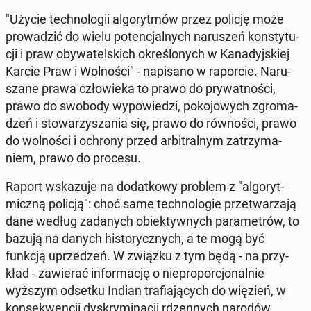
"Użycie tech­no­lo­gii al­go­ryt­mów przez policję może
pro­wa­dzić do wielu po­ten­cjal­nych na­ru­szeń kon­sty­tu­
cji i praw oby­wa­tel­skich okre­ślo­nych w Ka­na­dyj­skiej
Karcie Praw i Wol­no­ści" - na­pi­sa­no w ra­por­cie. Na­ru­
sza­ne prawa czło­wie­ka to prawo do pry­wat­no­ści,
prawo do swobody wy­po­wie­dzi, po­ko­jo­wych zgro­ma­
dzeń i sto­wa­rzy­sza­nia się, prawo do rów­no­ści, prawo
do wol­no­ści i ochrony przed ar­bi­tral­nym za­trzy­ma­
niem, prawo do procesu.
Raport wska­zu­je na do­dat­ko­wy problem z "al­go­ryt­
micz­ną policją": choć same tech­no­lo­gie prze­twa­rza­ją
dane według za­da­nych obiek­tyw­nych pa­ra­me­trów, to
bazują na danych hi­sto­rycz­nych, a te mogą być
funkcją uprze­dzeń. W związku z tym będą - na przy­
kład - za­wie­rać in­for­ma­cję o nie­pro­por­cjo­nal­nie
wyższym odsetku Indian tra­fia­ją­cych do więzień, w
kon­se­kwen­cji dys­kry­mi­na­cji rdzen­nych narodów