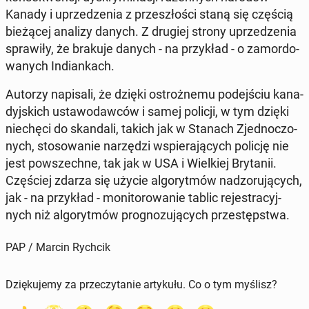
Kanady i uprze­dze­nia z prze­szło­ści staną się częścią
bie­żą­cej analizy danych. Z drugiej strony uprze­dze­nia
spra­wi­ły, że brakuje danych - na przy­kład - o za­mor­do­
wa­nych In­dian­kach.
Autorzy na­pi­sa­li, że dzięki ostroż­ne­mu po­dej­ściu ka­na­
dyj­skich usta­wo­daw­ców i samej policji, w tym dzięki
nie­chę­ci do skan­da­li, takich jak w Stanach Zjed­no­czo­
nych, sto­so­wa­nie na­rzę­dzi wspie­ra­ją­cych policję nie
jest po­wszech­ne, tak jak w USA i Wiel­kiej Bry­ta­nii.
Czę­ściej zdarza się użycie al­go­ryt­mów nad­zo­ru­ją­cych,
jak - na przy­kład - mo­ni­to­ro­wa­nie tablic re­je­stra­cyj­
nych niż al­go­ryt­mów pro­gno­zu­ją­cych prze­stęp­stwa.
PAP / Marcin Rychcik
Dziękujemy za przeczytanie artykułu. Co o tym myślisz?