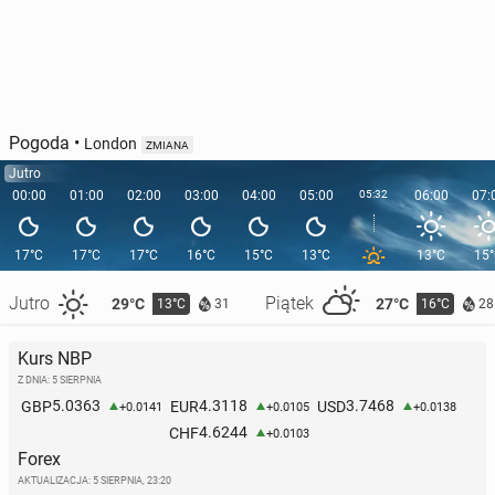
Pogoda
•
London
ZMIANA
Jutro
00:00
01:00
02:00
03:00
04:00
05:00
05:32
06:00
07:
17°C
17°C
17°C
16°C
15°C
13°C
13°C
15
Jutro
Piątek
29°C
27°C
13°C
16°C
31
28
Kurs NBP
Z DNIA: 5 SIERPNIA
5.0363
4.3118
3.7468
GBP
EUR
USD
+0.0141
+0.0105
+0.0138
4.6244
CHF
+0.0103
Forex
AKTUALIZACJA:
5 SIERPNIA, 23:20