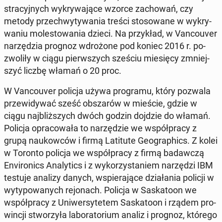
stra­cyj­nych wy­kry­wa­ją­ce wzorce za­cho­wań, czy
metody prze­chwy­ty­wa­nia treści sto­so­wa­ne w wy­kry­
wa­niu mo­le­sto­wa­nia dzieci. Na przy­kład, w Van­co­uver
na­rzę­dzia prognoz wdro­żo­ne pod koniec 2016 r. po­
zwo­li­ły w ciągu pierw­szych sześciu mie­się­cy zmniej­
szyć liczbę włamań o 20 proc.
W Van­co­uver policja używa pro­gra­mu, który pozwala
prze­wi­dy­wać sześć ob­sza­rów w mieście, gdzie w
ciągu naj­bliż­szych dwóch godzin dojdzie do włamań.
Policja opra­co­wa­ła to na­rzę­dzie we współ­pra­cy z
grupą na­ukow­ców i firmą La­ti­tu­te Geo­gra­phics. Z kolei
w Toronto policja we współ­pra­cy z firmą ba­daw­czą
Envi­ro­nics Ana­ly­tics i z wy­ko­rzy­sta­niem na­rzę­dzi IBM
testuje analizy danych, wspie­ra­ją­ce dzia­ła­nia policji w
wy­ty­po­wa­nych re­jo­nach. Policja w Sa­ska­to­on we
współ­pra­cy z Uni­wer­sy­te­tem Sa­ska­to­on i rządem pro­
win­cji stwo­rzy­ła la­bo­ra­to­rium analiz i prognoz, którego