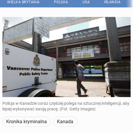
WIELKA BRYTANIA
POLSKA
USA
IRLANDIA
Policja w Kanadzie coraz częściej polega na sztucznej inteligencji, aby
lepiej wykonywać swoją pracę. (Fot. Getty Images)
Kronika kryminalna
Kanada