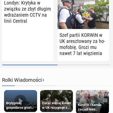
Londyn: Krytyka w
związku ze zbyt długim
wdra­ża­niem CCTV na
linii Central
Szef partii KORWiN w
UK aresz­to­wa­ny za ho­
mo­fo­bię. Grozi mu
nawet 7 lat wię­zie­nia
›
Rolki Wiadomości
Brytyjskiej
Coraz więcej kobiet
Karol III i Kamila
gospodarce grozi
w UK rezygnuje z
zaczęli letni
recesja, jeśli
roli druhny na