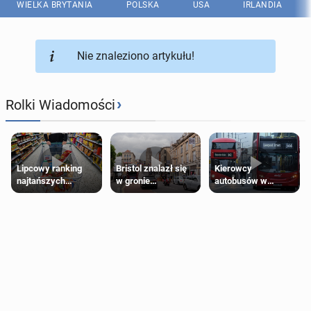
WIELKA BRYTANIA
POLSKA
USA
IRLANDIA
Nie znaleziono artykułu!
›
Rolki Wiadomości
Lipcowy ranking
Bristol znalazł się
Kierowcy
najtańszych
w gronie
autobusów w
supermarketów
najlepszych
Londynie
kierunków podróży
zapowiadają strajki
na świecie