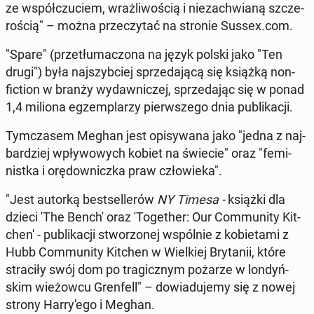
ze współ­czu­ciem, wraż­li­wo­ścią i nie­za­chwia­ną szcze­
ro­ścią" – można prze­czy­tać na stronie Sussex.com.
"Spare" (prze­tłu­ma­czo­na na język polski jako "Ten
drugi") była naj­szyb­ciej sprze­da­ją­cą się książką non-
fiction w branży wy­daw­ni­czej, sprze­da­jąc się w ponad
1,4 miliona eg­zem­pla­rzy pierw­sze­go dnia pu­bli­ka­cji.
Tym­cza­sem Meghan jest opi­sy­wa­na jako "jedna z naj­
bar­dziej wpły­wo­wych kobiet na świecie" oraz "fe­mi­
nist­ka i orę­dow­nicz­ka praw czło­wie­ka".
"Jest autorką be­st­sel­le­rów
NY Timesa -
książki dla
dzieci 'The Bench' oraz 'To­ge­ther: Our Com­mu­ni­ty Kit­
che­n' - pu­bli­ka­cji stwo­rzo­nej wspól­nie z ko­bie­ta­mi z
Hubb Com­mu­ni­ty Kitchen w Wiel­kiej Bry­ta­nii, które
stra­ci­ły swój dom po tra­gicz­nym pożarze w lon­dyń­
skim wie­żow­cu Gren­fell" – do­wia­du­je­my się z nowej
strony Har­ry­'e­go i Meghan.