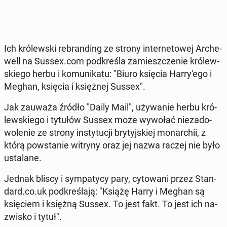
Ich kró­lew­ski re­bran­ding ze strony in­ter­ne­to­wej Ar­che­
well na Sussex.com pod­kre­śla za­miesz­cze­nie kró­lew­
skie­go herbu i ko­mu­ni­ka­tu: "Biuro księcia Har­ry­'e­go i
Meghan, księcia i księż­nej Sussex".
Jak zauważa źródło "Daily Mail", uży­wa­nie herbu kró­
lew­skie­go i tytułów Sussex może wywołać nie­za­do­
wo­le­nie ze strony in­sty­tu­cji bry­tyj­skiej mo­nar­chii, z
którą po­wsta­nie witryny oraz jej nazwa raczej nie było
usta­la­ne.
Jednak bliscy i sym­pa­ty­cy pary, cy­to­wa­ni przez Stan­
dard.co.uk pod­kre­śla­ją: "Książę Harry i Meghan są
księ­ciem i księżną Sussex. To jest fakt. To jest ich na­
zwi­sko i tytuł".