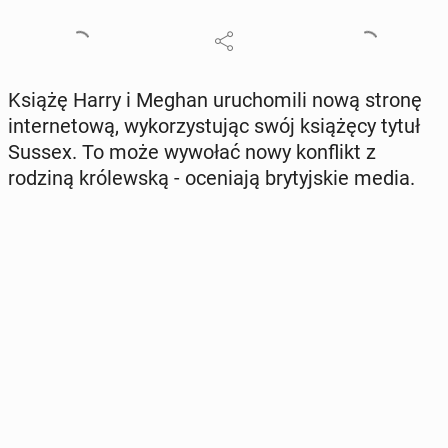
Książę Harry i Meghan uru­cho­mi­li nową stronę
in­ter­ne­to­wą, wy­ko­rzy­stu­jąc swój ksią­żę­cy tytuł
Sussex. To może wywołać nowy kon­flikt z
rodziną kró­lew­ską - oce­nia­ją bry­tyj­skie media.