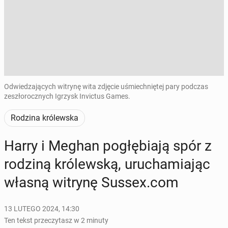
Odwiedzających witrynę wita zdjęcie uśmiechniętej pary podczas
zeszłorocznych Igrzysk Invictus Games.
Rodzina królewska
Harry i Meghan po­głę­bia­ją spór z
rodziną kró­lew­ską, uru­cha­mia­jąc
własną witrynę Sussex.com
13 LUTEGO 2024, 14:30
Ten tekst przeczytasz w 2 minuty