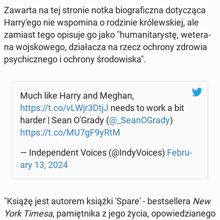
Zawarta na tej stronie notka bio­gra­ficz­na do­ty­czą­ca
Har­ry­'e­go nie wspo­mi­na o ro­dzi­nie kró­lew­skiej, ale
zamiast tego opisuje go jako "hu­ma­ni­ta­ry­stę, we­te­ra­
na woj­sko­we­go, dzia­ła­cza na rzecz ochrony zdrowia
psy­chicz­ne­go i ochrony śro­do­wi­ska".
Much like Harry and Meghan,
https://t.co/vLWjr3DtjJ
needs to work a bit
harder | Sean O'Grady (
@_Se­anO­Gra­dy
)
https://t.co/MU7gF9yRtM
— In­de­pen­dent Voices (@In­dy­Vo­ices)
Fe­bru­
ary 13, 2024
"Książę jest autorem książki 'Spare' - be­st­sel­le­ra
New
York Timesa
, pa­mięt­ni­ka z jego życia, opo­wie­dzia­ne­go