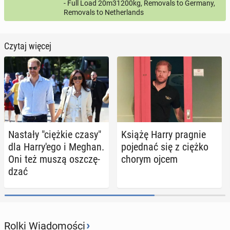
- Full Load 20m31200kg, Removals to Germany,
Removals to Netherlands
Czytaj więcej
Nastały "ciężkie czasy"
Książę Harry pragnie
dla Har­ry­'e­go i Meghan.
po­jed­nać się z ciężko
Oni też muszą oszczę­
chorym ojcem
dzać
›
Rolki Wiadomości