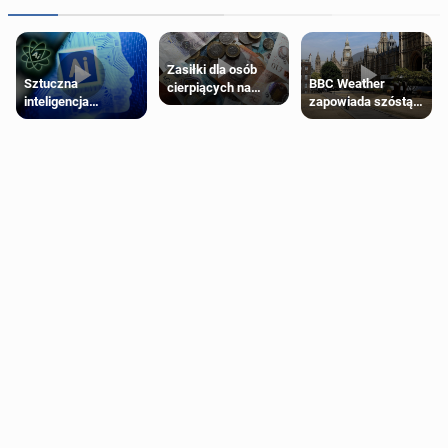
Zasiłki dla osób
Sztuczna
BBC Weather
cierpiących na
inteligencja
zapowiada szóstą
schorzenia
próbowała oszukać
falę upałów w
psychiczne
człowieka
Londynie