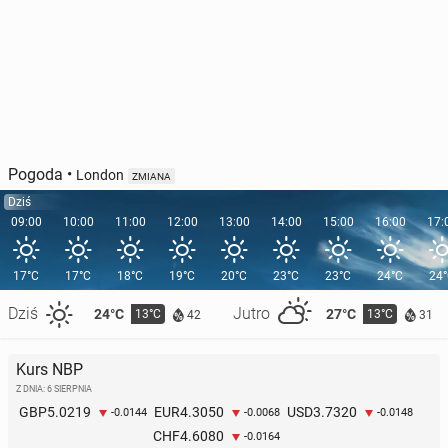
Pogoda
•
London
ZMIANA
Dziś
09:00
10:00
11:00
12:00
13:00
14:00
15:00
16:00
17:
17°C
17°C
18°C
19°C
20°C
23°C
23°C
24°C
24
Dziś
Jutro
24°C
27°C
13°C
13°C
42
31
Kurs NBP
Z DNIA: 6 SIERPNIA
5.0219
4.3050
3.7320
GBP
EUR
USD
-0.0144
-0.0068
-0.0148
4.6080
CHF
-0.0164