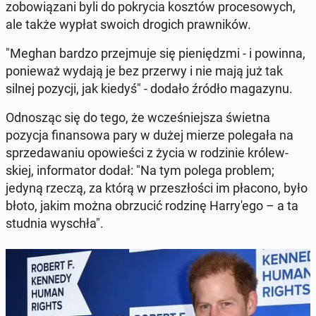
zo­bo­wią­za­ni byli do po­kry­cia kosztów pro­ce­so­wych,
ale także wypłat swoich drogich praw­ni­ków.
"Meghan bardzo przej­mu­je się pie­niędz­mi - i powinna,
po­nie­waż wydają je bez przerwy i nie mają już tak
silnej pozycji, jak kiedyś" - dodało źródło ma­ga­zy­nu.
Od­no­sząc się do tego, że wcze­śniej­sza świetna
pozycja fi­nan­so­wa pary w dużej mierze po­le­ga­ła na
sprze­da­wa­niu opo­wie­ści z życia w ro­dzi­nie kró­lew­
skiej, in­for­ma­tor dodał: "Na tym polega problem;
jedyną rzeczą, za którą w prze­szło­ści im płacono, było
błoto, jakim można ob­rzu­cić rodzinę Har­ry­'e­go – a ta
studnia wyschła".