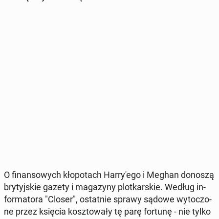
O fi­nan­so­wych kło­po­tach Har­ry­'e­go i Meghan donoszą
bry­tyj­skie gazety i ma­ga­zy­ny plot­kar­skie. Według in­
for­ma­to­ra "Closer", ostat­nie sprawy sądowe wy­to­czo­
ne przez księcia kosz­to­wa­ły tę parę fortunę - nie tylko