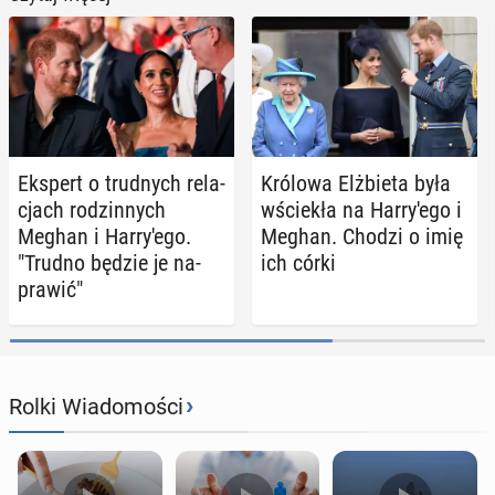
Ekspert o trud­nych re­la­
Królowa Elż­bie­ta była
cjach ro­dzin­nych
wście­kła na Har­ry­'e­go i
Meghan i Har­ry­'e­go.
Meghan. Chodzi o imię
"Trudno będzie je na­
ich córki
pra­wić"
›
Rolki Wiadomości