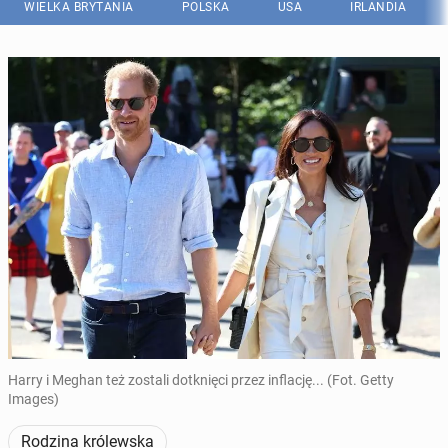
WIELKA BRYTANIA
POLSKA
USA
IRLANDIA
Harry i Meghan też zostali dotknięci przez inflację... (Fot. Getty
Images)
Rodzina królewska