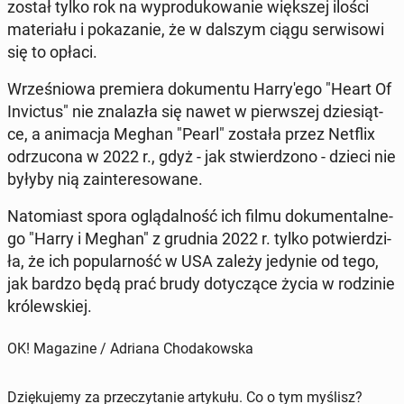
został tylko rok na wy­pro­du­ko­wa­nie więk­szej ilości
ma­te­ria­łu i po­ka­za­nie, że w dalszym ciągu ser­wi­so­wi
się to opłaci.
Wrze­śnio­wa pre­mie­ra do­ku­men­tu Har­ry­'e­go "Heart Of
In­vic­tus" nie zna­la­zła się nawet w pierw­szej dzie­siąt­
ce, a ani­ma­cja Meghan "Pearl" została przez Netflix
od­rzu­co­na w 2022 r., gdyż - jak stwier­dzo­no - dzieci nie
byłyby nią za­in­te­re­so­wa­ne.
Na­to­miast spora oglą­dal­ność ich filmu do­ku­men­tal­ne­
go "Harry i Meghan" z grudnia 2022 r. tylko po­twier­dzi­
ła, że ich po­pu­lar­ność w USA zależy jedynie od tego,
jak bardzo będą prać brudy do­ty­czą­ce życia w ro­dzi­nie
kró­lew­skiej.
OK! Magazine / Adriana Chodakowska
Dziękujemy za przeczytanie artykułu. Co o tym myślisz?