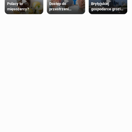
Polacy to
Dostęp do
Brytyjskiej
mięsożercy?
przestrzeni
gospodarce grozi
przeznaczonych
recesja, jeśli
dla jednej płci ma
kryzys na Bliskim
opierać się
Wschodzie się
wyłącznie na płci
przedłuży
biologicznej