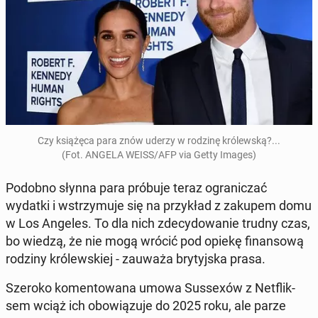
Czy ksią­żę­ca para znów uderzy w rodzinę kró­lew­ską?...
(Fot. ANGELA WEISS/AFP via Getty Images)
Podobno słynna para próbuje teraz ogra­ni­czać
wydatki i wstrzy­mu­je się na przy­kład z zakupem domu
w Los Angeles. To dla nich zde­cy­do­wa­nie trudny czas,
bo wiedzą, że nie mogą wrócić pod opiekę fi­nan­so­wą
rodziny kró­lew­skiej - zauważa bry­tyj­ska prasa.
Szeroko ko­men­to­wa­na umowa Sus­se­xów z Net­flik­
sem wciąż ich obo­wią­zu­je do 2025 roku, ale parze