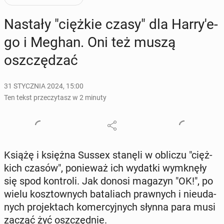
Nastały "ciężkie czasy" dla Har­ry­'e­
go i Meghan. Oni też muszą
oszczę­dzać
31 STYCZNIA 2024, 15:00
Ten tekst przeczytasz w 2 minuty
Książę i księżna Sussex stanęli w obliczu "cięż­
kich czasów", po­nie­waż ich wydatki wy­mknę­ły
się spod kon­tro­li. Jak donosi magazyn "OK!", po
wielu kosz­tow­nych ba­ta­liach praw­nych i nie­uda­
nych pro­jek­tach ko­mer­cyj­nych słynna para musi
zacząć żyć oszczęd­nie.