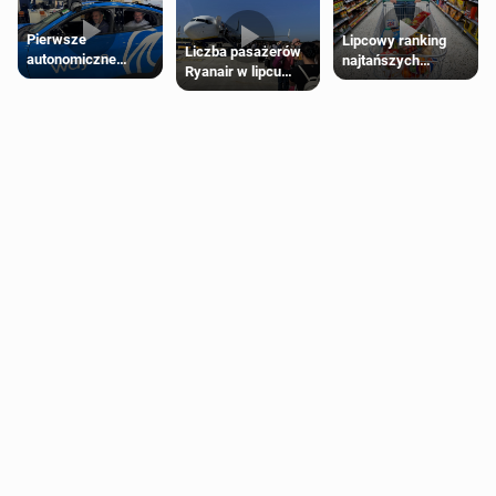
Pierwsze
Lipcowy ranking
Liczba pasażerów
autonomiczne
najtańszych
Ryanair w lipcu
Ubery pojawią się
supermarketów
pobiła rekord
w Londynie jeszcze
tego lata