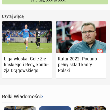
Saturday, Door to Door.
Czytaj więcej
Liga włoska: Gole Zie­
Katar 2022: Podano
liń­skie­go i Recy, kon­tu­
pełny skład kadry
zja Drą­gow­skie­go
Polski
›
Rolki Wiadomości