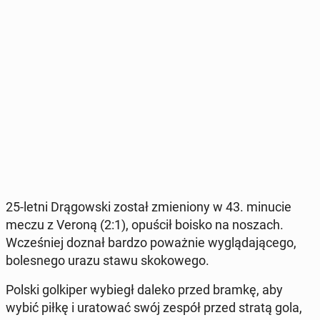
25-letni Drą­gow­ski został zmie­nio­ny w 43. minucie
meczu z Veroną (2:1), opuścił boisko na noszach.
Wcze­śniej doznał bardzo po­waż­nie wy­glą­da­ją­ce­go,
bo­le­sne­go urazu stawu sko­ko­we­go.
Polski gol­ki­per wybiegł daleko przed bramkę, aby
wybić piłkę i ura­to­wać swój zespół przed stratą gola,