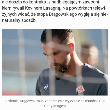
ale doszło do kon­trak­tu z nad­bie­ga­ją­cym za­wod­ni­
kiem rywali Kevinem Lasagną. Na po­wtór­kach te­le­wi­
zyj­nych widać, że stopa Drą­gow­skie­go wygięła się nie­
na­tu­ral­ny sposób.
Bar­tło­miej Drą­gow­ski musi za­po­mnieć o wy­jeź­dzie na mundial. (Fot.
Getty Images)