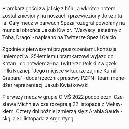
Bram­karz gości zwijał się z bólu, a wkrótce potem
został znie­sio­ny na noszach i prze­wie­zio­ny do szpi­ta­
la. Cały mecz w barwach Spezii ro­ze­grał po­wo­ła­ny na
mundial obrońca Jakub Kiwior. "Wszyscy je­ste­śmy z
Tobą, Drago" - na­pi­sa­no na Twit­te­rze Spezii Calcio.
Zgodnie z pierw­szy­mi przy­pusz­cze­nia­mi, kon­tu­zja
unie­moż­li­wi 25-let­nie­mu bram­ka­rzo­wi wyjazd do
Kataru, co po­twier­dził na Twit­te­rze Polski Związek
Piłki Nożnej. "Jego miejsce w kadrze zajmie Kamil
Grabara" - dodał rzecz­nik prasowy PZPN i team me­ne­
dżer re­pre­zen­ta­cji Jakub Kwiat­kow­ski.
Pierw­szy mecz w grupie C MŚ 2022 pod­opiecz­ni Cze­
sła­wa Mich­nie­wi­cza ro­ze­gra­ją 22 li­sto­pa­da z Mek­sy­
kiem. Cztery dni później zmierzą się z Arabią Sau­dyj­
ską, a 30 li­sto­pa­da z Ar­gen­ty­ną.