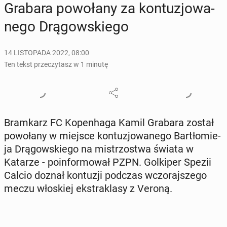
Grabara po­wo­ła­ny za kon­tu­zjo­wa­
ne­go Drą­gow­skie­go
14 LISTOPADA 2022, 08:00
Ten tekst przeczytasz w 1 minutę
Bram­karz FC Ko­pen­ha­ga Kamil Grabara został
po­wo­ła­ny w miejsce kon­tu­zjo­wa­ne­go Bar­tło­mie­
ja Drą­gow­skie­go na mi­strzo­stwa świata w
Katarze - po­in­for­mo­wał PZPN. Gol­ki­per Spezii
Calcio doznał kon­tu­zji podczas wczo­raj­sze­go
meczu wło­skiej eks­tra­kla­sy z Veroną.