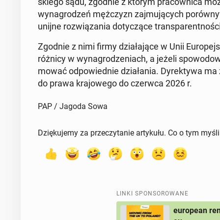
skie­go sądu, zgodnie z którym pra­cow­ni­ca m
wy­na­gro­dzeń męż­czyzn zaj­mu­ją­cych po­rów­ny­
unijne roz­wią­za­nia do­ty­czą­ce trans­pa­rent­no­
Zgodnie z nimi firmy dzia­ła­ją­ce w Unii Eu­ro­pej­sk
różnicy w wy­na­gro­dze­niach, a jeżeli spo­wo­do­
mo­wać od­po­wied­nie dzia­ła­nia. Dy­rek­ty­wa m
do prawa kra­jo­we­go do czerwca 2026 r.
PAP / Jagoda Sowa
Dziękujemy za przeczytanie artykułu. Co o tym myśl
LINKI SPONSOROWANE
european rem