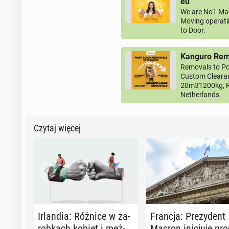
eu
We are No1 Man
Moving operati
to Door.
Kanguro Remo
Removals to Po
Custom Clearan
20m31200kg, R
Netherlands
Czytaj więcej
Ir­lan­dia: Różnice w za­
Francja: Pre­zy­dent
rob­kach kobiet i męż­
Macron ini­cju­je pr