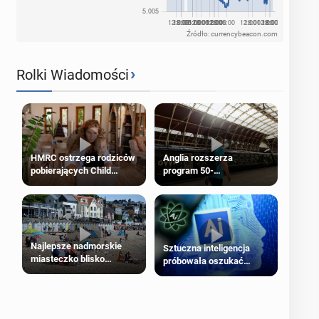
Źródło: currencybeacon.com
›
Rolki Wiadomości
HMRC ostrzega rodziców
Anglia rozszerza
pobierających Child
program 50-
Benefit. Mogą być
procentowych zniżek
zobowiązani do zwrotu
kolejowych na 18-latków
zasiłku
Najlepsze nadmorskie
Sztuczna inteligencja
miasteczko blisko
próbowała oszukać
Londynu
człowieka