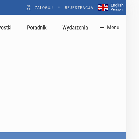
English
•
ZALOGUJ
REJESTRACJA
Version
ostki
Poradnik
Wydarzenia
Menu