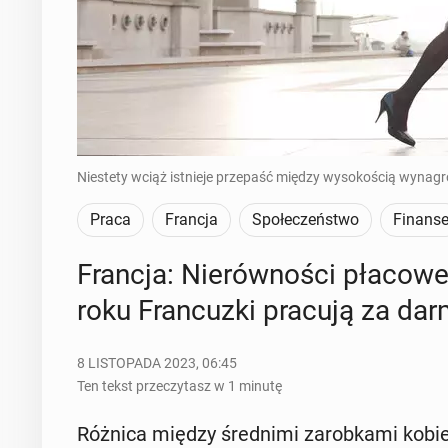
Niestety wciąż istnieje przepaść między wysokością wynagro
Praca
Francja
Społeczeństwo
Finans
Francja: Nie­rów­no­ści płacowe
roku Fran­cuz­ki pracują za da
8 LISTOPADA 2023, 06:45
Ten tekst przeczytasz w 1 minutę
Różnica między śred­ni­mi za­rob­ka­mi kobi