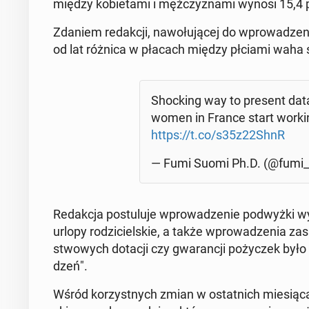
między ko­bie­ta­mi i męż­czy­zna­mi wynosi 15,4 
Zdaniem re­dak­cji, na­wo­łu­ją­cej do wpro­wa­dze­ni
od lat różnica w płacach między płciami waha si
Shoc­king way to present dat
women in France start working
https://t.co/s35z22ShnR
— Fumi Suomi Ph.D. (@fumi
Re­dak­cja po­stu­lu­je wpro­wa­dze­nie pod­wyż­ki 
urlopy ro­dzi­ciel­skie, a także wpro­wa­dze­nia z
stwo­wych dotacji czy gwa­ran­cji po­ży­czek było u
dzeń".
Wśród ko­rzyst­nych zmian w ostat­nich mie­sią­cach