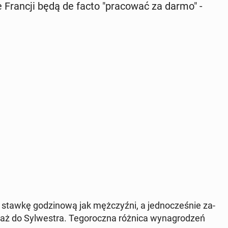
e Francji będą de facto "pra­co­wać za darmo" -
awkę go­dzi­no­wą jak męż­czyź­ni, a jed­no­cze­śnie za­
 aż do Syl­we­stra. Te­go­rocz­na różnica wy­na­gro­dzeń