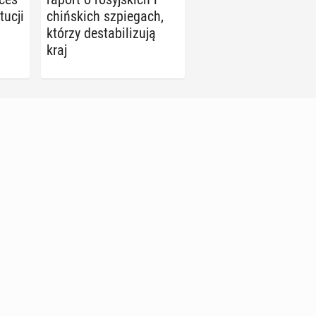
tu­cji
chiń­skich szpie­gach,
którzy de­sta­bi­li­zu­ją
kraj