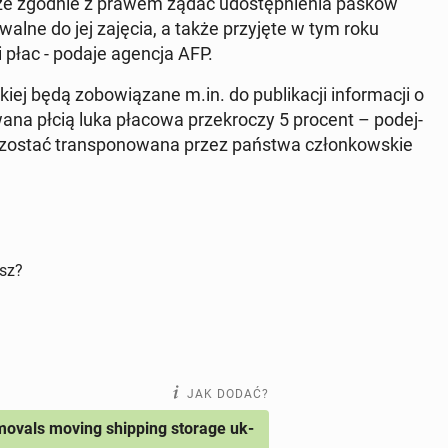
oże zgodnie z prawem żądać udo­stęp­nie­nia pasków
wal­ne do jej zajęcia, a także przy­ję­te w tym roku
ści płac - podaje agencja AFP.
iej będą zo­bo­wią­za­ne m.in. do pu­bli­ka­cji in­for­ma­cji o
wa­na płcią luka płacowa prze­kro­czy 5 procent – po­dej­
a zostać trans­po­no­wa­na przez państwa człon­kow­skie
isz?
JAK DODAĆ?
ovals moving shipping storage uk-