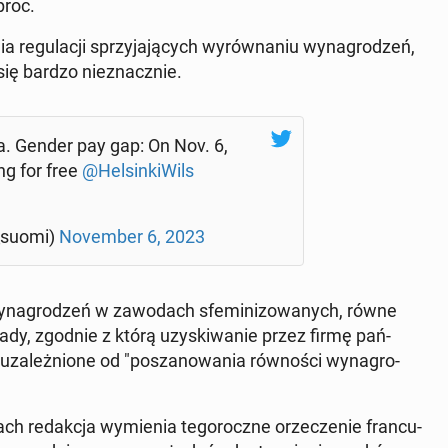
proc.
a re­gu­la­cji sprzy­ja­ją­cych wy­rów­na­niu wy­na­gro­dzeń,
ę bardzo nie­znacz­nie.
a. Gender pay gap: On Nov. 6,
 for free ⁦
@Hel­sin­ki­Wils
_suomi)
No­vem­ber 6, 2023
wy­na­gro­dzeń w za­wo­dach sfe­mi­ni­zo­wa­nych, równe
asady, zgodnie z którą uzy­ski­wa­nie przez firmę pań­
za­leż­nio­ne od "po­sza­no­wa­nia rów­no­ści wy­na­gro­
 re­dak­cja wy­mie­nia te­go­rocz­ne orze­cze­nie fran­cu­