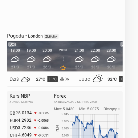
Pogoda
•
London
ZMIANA
Dziś
Jutro
18:00
19:00
20:00
20:38
21:00
22:00
23:00
00:00
27°C
27°C
26°C
25°C
23°C
20°C
19°C
Dziś
Jutro
27°C
32°C
11°C
15°C
36
Kurs NBP
Forex
Z DNIA: 7 SIERPNIA
AKTUALIZACJA:
7 SIERPNIA, 22:00
5.0134
GBP
-0.0085
4.2982
EUR
-0.0068
3.7236
USD
-0.0084
4.6049
CHF
-0.0031