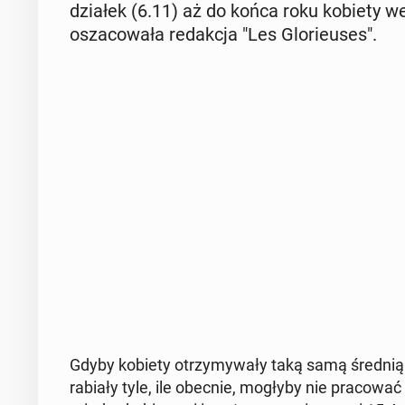
dzia­łek (6.11) aż do końca roku kobiety w
osza­co­wa­ła re­dak­cja "Les Glo­rieu­ses".
Gdyby kobiety otrzy­my­wa­ły taką samą średnią st
ra­bia­ły tyle, ile obecnie, mogłyby nie pra­co­wać