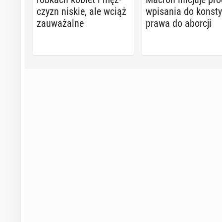
czyzn niskie, ale wciąż
wpi­sa­nia do kon­sty­
za­uwa­żal­ne
prawa do aborcji