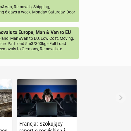
&Van, Removals, Shipping,
ng 6 days a week, Monday-Saturday, Door
vals to Europe, Man & Van to EU
land, Man&Van to EU, Low Cost, Moving,
ce. Part load 5m3/300kg - Full Load
emovals to Germany, Removals to
Francja: Szo­ku­ją­cy
oces
raport o ro­syj­skich i