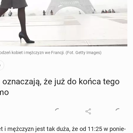
dzeń kobiet i mężczyzn we Francji. (Fot. Getty Images)
e
 ozna­cza­ją, że już do końca tego
rmo
et i męż­czyzn jest tak duża, że od 11:25 w po­nie­