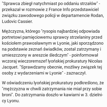
"Sprawca zbiegł na­tych­miast po oddaniu strza­łów" -
prze­ka­zał w roz­mo­wie z France Info przed­sta­wi­ciel
związku za­wo­do­we­go policji w de­par­ta­men­cie Rodan,
Ludovic Cassier.
Męż­czy­zna, którego "rysopis naj­bar­dziej od­po­wia­da
por­tre­to­wi pa­mię­cio­we­mu sprawcy strze­la­ni­ny przed
ko­ścio­łem pra­wo­sław­nym w Lyonie, jaki spo­rzą­dzo­no
na pod­sta­wie zeznań świad­ków, został za­trzy­ma­ny i
umiesz­czo­ny w aresz­cie śled­czym" - po­in­for­mo­wał
wczoraj wie­czo­rem­szef lyoń­skiej pro­ku­ra­tu­ry Nicolas
Jacquet. "Spraw­dza­my obecnie, możliwy związek tej
osoby z wy­da­rze­nia­mi w Lyonie" - za­zna­czył.
W oświad­cze­niu lyoń­skiej pro­ku­ra­tu­ry pod­kre­ślo­no, że
"męż­czy­zna w chwili za­trzy­ma­nia nie miał przy sobie
broni". Do za­trzy­ma­nia doszło w ka­wiar­ni w 3. dziel­ni­
cy Lyonu.