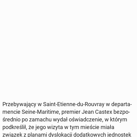
Prze­by­wa­ją­cy w Saint-Etienne-du-Rouvray w de­par­ta­
men­cie Seine-Ma­ri­ti­me, premier Jean Castex bez­po­
śred­nio po zamachu wydał oświad­cze­nie, w którym
pod­kre­ślił, że jego wizyta w tym mieście miała
związek z planami dys­lo­ka­cji do­dat­ko­wych jed­no­stek