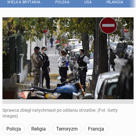
WIELKA BRYTANIA
POLSKA
USA
IRLANDIA
Sprawca zbiegł natychmiast po oddaniu strzałów. (Fot. Getty
Images)
Policja
Religia
Terroryzm
Francja