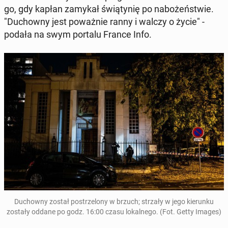
go, gdy kapłan zamykał świą­ty­nię po na­bo­żeń­stwie.
"Du­chow­ny jest po­waż­nie ranny i walczy o życie" -
podała na swym portalu France Info.
Du­chow­ny został po­strze­lo­ny w brzuch; strzały w jego kie­run­ku
zostały oddane po godz. 16:00 czasu lo­kal­ne­go. (Fot. Getty Images)