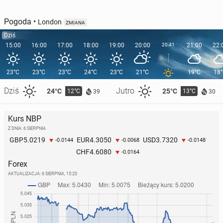
Pogoda
•
London
ZMIANA
Dziś
15:00
16:00
17:00
18:00
19:00
20:00
20:41
21:00
22:
23°C
23°C
23°C
24°C
23°C
21°C
19°C
18
Dziś
Jutro
24°C
25°C
12°C
13°C
39
30
Kurs NBP
Z DNIA: 6 SIERPNIA
5.0219
4.3050
3.7320
GBP
EUR
USD
-0.0144
-0.0068
-0.0148
4.6080
CHF
-0.0164
Forex
AKTUALIZACJA:
6 SIERPNIA, 15:20