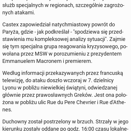
służb spe­cjal­nych w re­gio­nach, szcze­gól­nie za­gro­żo­
nych atakami.
Castex za­po­wie­dział na­tych­mia­sto­wy powrót do
Paryża, gdzie - jak pod­kre­ślał - "spo­dzie­wa się przed­
sta­wie­nia mu kom­plek­so­wej analizy sy­tu­acji". Zajmie
się tym spe­cjal­na grupa re­ago­wa­nia kry­zy­so­we­go, po­
wo­ła­na przez MSW w po­ro­zu­mie­niu z pre­zy­den­tem
Em­ma­nu­elem Ma­cro­nem i pre­mie­rem.
Według in­for­ma­cji prze­ka­zy­wa­nych przez fran­cu­ską
te­le­wi­zję, do ataku doszło wczoraj w 7. dziel­ni­cy
Lyonu w pobliżu nie­wiel­kiej świą­ty­ni, od­wie­dza­nej
głównie przez pra­wo­sław­nych Greków. Jest ona po­ło­
żo­na w pobliżu ulic Rue du Pere Che­vrier i Rue d'A­the­
nes.
Du­chow­ny został po­strze­lo­ny w brzuch. Strzały w jego
kie­run­ku zostały oddane po godz. 16:00 czasu lo­kal­ne­