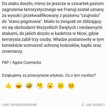
Do ataku doszło, mimo że jeszcze w czwar­tek poziom
za­gro­że­nia ter­ro­ry­stycz­ne­go we Francji został uznany
za wysoki i prze­kwa­li­fi­ko­wa­ny z poziomu "czuj­no­ści"
do "stanu po­go­to­wia". Miało to związek ze zbli­ża­ją­cy­
mi się ob­cho­da­mi Wszyst­kich Świę­tych i nie­daw­ny­mi
atakami, do jakich doszło w ka­de­trze w Nicei, gdzie
ter­ro­ry­sta zabił trzy osoby. Władze po­sta­no­wi­ły w tym
kon­tek­ście wzmoc­nić ochronę ko­ścio­łów, kaplic oraz
cmen­ta­rzy.
PAP / Agata Czarnecka
Dziękujemy za przeczytanie artykułu. Co o tym myślisz?
LINKI SPONSOROWANE
JAK DODAĆ?