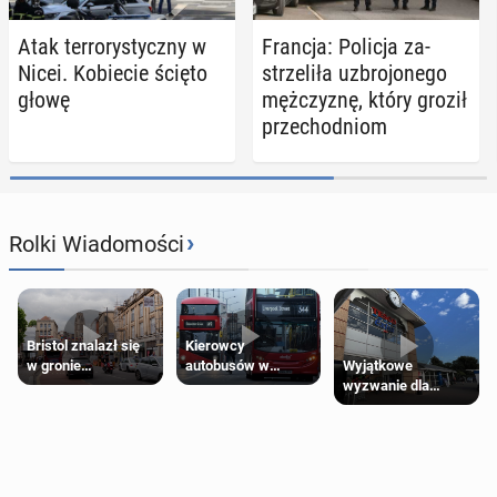
Atak ter­ro­ry­stycz­ny w
Francja: Policja za­
Nicei. Ko­bie­cie ścięto
strze­li­ła uzbro­jo­ne­go
głowę
męż­czy­znę, który groził
prze­chod­niom
›
Rolki Wiadomości
Bristol znalazł się
Kierowcy
Wyjątkowe
w gronie
autobusów w
wyzwanie dla
najlepszych
Londynie
posiadaczy kart
kierunków podróży
zapowiadają strajki
Tesco Clubcard!
na świecie