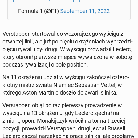
— Formula 1 (@F1)
Sep­tem­ber 11, 2022
Ver­stap­pen star­to­wał do wczo­raj­sze­go wyścigu z
czwar­tej linii, ale już po pięciu okrą­że­niach wy­prze­dził
pięciu rywali i był drugi. W wyścigu pro­wa­dził Leclerc,
który obronił pierw­sze miejsce wy­wal­czo­ne w sobotę
podczas ry­wa­li­za­cji o pole po­si­tion.
Na 11 okrą­że­niu udział w wyścigu za­koń­czył czte­ro­
krot­ny mistrz świata Niemiec Se­ba­stian Vettel, w
którego Aston Mar­ti­nie doszło do awarii silnika.
Ver­stap­pen objął po raz pierw­szy pro­wa­dze­nie w
wyścigu na 13 okrą­że­niu, gdy Leclerc zjechał na
zmianę opon. Mo­na­kij­czyk wrócił na tor na trze­ciej
pozycji, pro­wa­dził Ver­stap­pen, drugi jechał Russell.
Leclerc zaczął na­rze­kać na pracę silnika, ale pro­ble­my