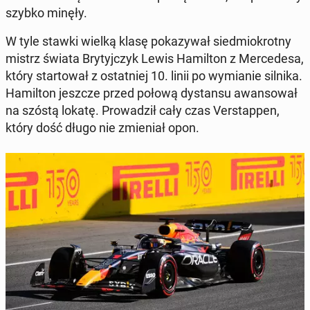
szybko minęły.
W tyle stawki wielką klasę po­ka­zy­wał sied­mio­krot­ny
mistrz świata Bry­tyj­czyk Lewis Ha­mil­ton z Mer­ce­de­sa,
który star­to­wał z ostat­niej 10. linii po wy­mia­nie silnika.
Ha­mil­ton jeszcze przed połową dy­stan­su awan­so­wał
na szóstą lokatę. Pro­wa­dził cały czas Ver­stap­pen,
który dość długo nie zmie­niał opon.