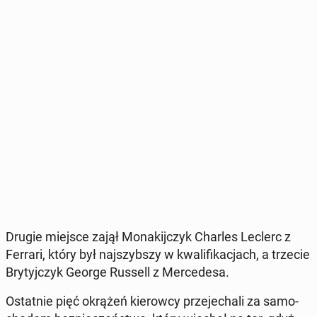
Drugie miejsce zajął Mo­na­kij­czyk Charles Leclerc z
Ferrari, który był naj­szyb­szy w kwa­li­fi­ka­cjach, a trzecie
Bry­tyj­czyk George Russell z Mer­ce­de­sa.
Ostat­nie pięć okrążeń kie­row­cy prze­je­cha­li za sa­mo­