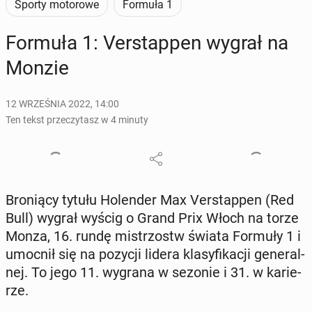
Sporty motorowe
Formuła 1
Formuła 1: Ver­stap­pen wygrał na
Monzie
12 WRZEŚNIA 2022, 14:00
Ten tekst przeczytasz w 4 minuty
Bro­nią­cy tytułu Ho­len­der Max Ver­stap­pen (Red
Bull) wygrał wyścig o Grand Prix Włoch na torze
Monza, 16. rundę mi­strzostw świata Formuły 1 i
umocnił się na pozycji lidera kla­sy­fi­ka­cji ge­ne­ral­
nej. To jego 11. wygrana w sezonie i 31. w ka­rie­
rze.