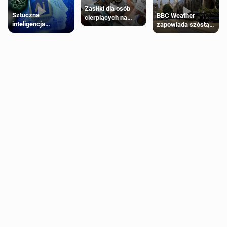
Zasiłki dla osób
Sztuczna
BBC Weather
cierpiących na
inteligencja
zapowiada szóstą
schorzenia
próbowała oszukać
falę upałów w
psychiczne
człowieka
Londynie