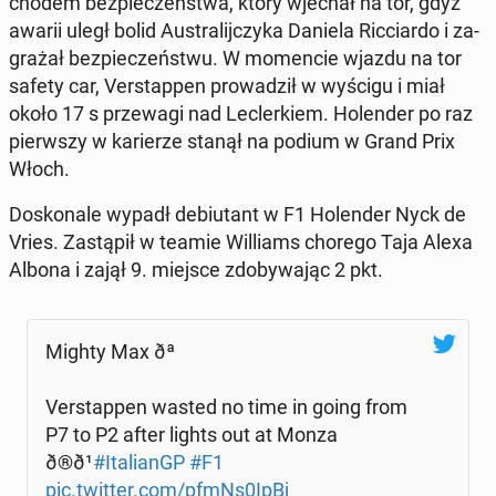
cho­dem bez­pie­czeń­stwa, który wjechał na tor, gdyż
awarii uległ bolid Au­stra­lij­czy­ka Daniela Ric­ciar­do i za­
gra­żał bez­pie­czeń­stwu. W mo­men­cie wjazdu na tor
safety car, Ver­stap­pen pro­wa­dził w wyścigu i miał
około 17 s prze­wa­gi nad Lec­ler­kiem. Ho­len­der po raz
pierw­szy w ka­rie­rze stanął na podium w Grand Prix
Włoch.
Do­sko­na­le wypadł de­biu­tant w F1 Ho­len­der Nyck de
Vries. Za­stą­pił w teamie Wil­liams chorego Taja Alexa
Albona i zajął 9. miejsce zdo­by­wa­jąc 2 pkt.
Mighty Max ðª
Ver­stap­pen wasted no time in going from
P7 to P2 after lights out at Monza
ð®ð¹
#Ita­lianGP
#F1
pic.twitter.com/pfmNs0IpBj