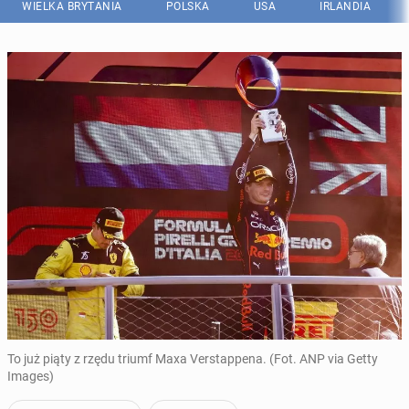
WIELKA BRYTANIA
POLSKA
USA
IRLANDIA
To już piąty z rzędu triumf Maxa Verstappena. (Fot. ANP via Getty
Images)