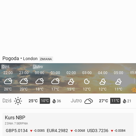
Pogoda
•
London
ZMIANA
Dziś
Jutro
22:00
23:00
00:00
01:00
02:00
03:00
04:00
05:00
05:
20°C
20°C
18°C
17°C
15°C
12°C
12°C
11°C
Dziś
Jutro
25°C
27°C
10°C
11°C
36
21
Kurs NBP
Z DNIA: 7 SIERPNIA
5.0134
4.2982
3.7236
GBP
EUR
USD
-0.0085
-0.0068
-0.0084