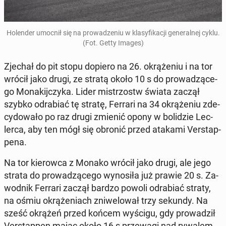
Ho­len­der umocnił się na pro­wa­dze­niu w kla­sy­fi­ka­cji ge­ne­ral­nej cyklu.
(Fot. Getty Images)
Zjechał do pit stopu dopiero na 26. okrą­że­niu i na tor
wrócił jako drugi, ze stratą około 10 s do pro­wa­dzą­ce­
go Mo­na­kij­czy­ka. Lider mi­strzostw świata zaczął
szybko od­ra­biać tę stratę, Ferrari na 34 okrą­że­niu zde­
cy­do­wa­ło po raz drugi zmienić opony w bo­li­dzie Lec­
ler­ca, aby ten mógł się obronić przed atakami Ver­stap­
pe­na.
Na tor kie­row­ca z Monako wrócił jako drugi, ale jego
strata do pro­wa­dzą­ce­go wy­no­si­ła już prawie 20 s. Za­
wod­nik Ferrari zaczął bardzo powoli od­ra­biać straty,
na ośmiu okrą­że­niach zni­we­lo­wał trzy sekundy. Na
sześć okrążeń przed końcem wyścigu, gdy pro­wa­dził
Ver­stap­pen mając około 16 s prze­wa­gi nad rywalem,