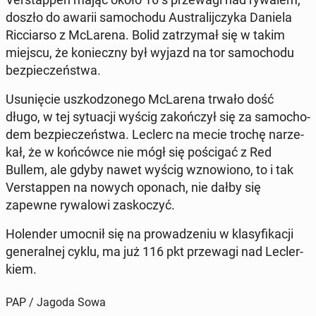
doszło do awarii sa­mo­cho­du Au­stra­lij­czy­ka Daniela
Ric­ciar­so z McLa­re­na. Bolid za­trzy­mał się w takim
miejscu, że ko­niecz­ny był wyjazd na tor sa­mo­cho­du
bez­pie­czeń­stwa.
Usu­nię­cie uszko­dzo­ne­go McLa­re­na trwało dość
długo, w tej sy­tu­acji wyścig za­koń­czył się za sa­mo­cho­
dem bez­pie­czeń­stwa. Leclerc na mecie trochę na­rze­
kał, że w koń­ców­ce nie mógł się po­ści­gać z Red
Bullem, ale gdyby nawet wyścig wzno­wio­no, to i tak
Ver­stap­pen na nowych oponach, nie dałby się
zapewne ry­wa­lo­wi za­sko­czyć.
Ho­len­der umocnił się na pro­wa­dze­niu w kla­sy­fi­ka­cji
ge­ne­ral­nej cyklu, ma już 116 pkt prze­wa­gi nad Lec­ler­
kiem.
PAP / Jagoda Sowa