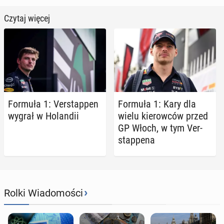
Czytaj więcej
Formuła 1: Ver­stap­pen
Formuła 1: Kary dla
wygrał w Ho­lan­dii
wielu kie­row­ców przed
GP Włoch, w tym Ver­
stap­pe­na
›
Rolki Wiadomości