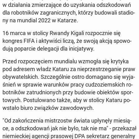
w dzia­ła­nia zmie­rza­ją­ce do uzy­ska­nia od­szko­do­wań
dla ro­bot­ni­ków za­gra­nicz­nych, którzy bu­do­wa­li sta­dio­
ny na mundial 2022 w Katarze.
16 marca w stolicy Rwandy Kigali roz­pocz­nie się
kongres FIFA i ak­ty­wi­ści liczą, że swoją akcją spo­wo­
du­ją po­par­cie de­le­ga­cji dla ini­cja­ty­wy.
Przed roz­po­czę­ciem mun­dia­lu wzmogła się krytyka
pod adresem władz Kataru za nie­prze­strze­ga­nie praw
oby­wa­tel­skich. Szcze­gól­nie ostro do­ma­ga­no się wy­ja­
śnień w sprawie wa­run­ków pracy cu­dzo­ziem­skich ro­
bot­ni­ków za­trud­nio­nych przy budowie obiek­tów spor­
to­wych. Po­stu­lo­wa­no także, aby w stolicy Kataru po­
wsta­ło biuro związ­ków za­wo­do­wych.
"Od za­koń­cze­nia mi­strzostw świata upły­nę­ły mie­sią­
ce, a od­szko­do­wań jak nie było, tak nie ma" - prze­ka­zał
nie­miec­kiej agencji pra­so­wej DPA se­kre­tarz ge­ne­ral­ny