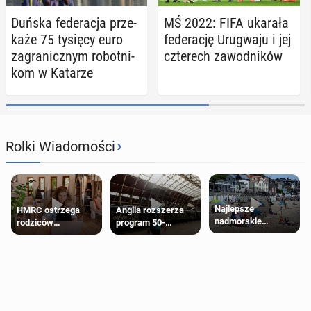
Duńska fe­de­ra­cja prze­
MŚ 2022: FIFA ukarała
ka­że 75 tysięcy euro
fe­de­ra­cję Uru­gwa­ju i jej
za­gra­nicz­nym ro­bot­ni­
czte­rech za­wod­ni­ków
kom w Katarze
›
Rolki Wiadomości
Najlepsze
HMRC ostrzega
Anglia rozszerza
nadmorskie
rodziców
program 50-
miasteczko blisko
pobierających Child
procentowych
Londynu
Benefit. Mogą być
zniżek kolejowych
zobowiązani do
na 18-latków
zwrotu zasiłku