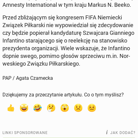
Amnesty In­ter­na­tio­nal w tym kraju Markus N. Beeko.
Przed zbli­ża­ją­cym się kon­gre­sem FIFA Nie­miec­ki
Związek Pił­kar­ski nie wy­po­wie­dział się zde­cy­do­wa­nie
czy będzie po­pie­rał kan­dy­da­tu­rę Szwaj­ca­ra Gian­nie­go
In­fan­ti­no sta­ra­ją­ce­go się o re­elek­cję na sta­no­wi­sko
pre­zy­den­ta or­ga­ni­za­cji. Wiele wska­zu­je, że In­fan­ti­no
dopnie swego, pomimo głosów sprze­ci­wu m.in. Nor­
we­skie­go Związku Pił­kar­skie­go.
PAP / Agata Czarnecka
Dziękujemy za przeczytanie artykułu. Co o tym myślisz?
LINKI SPONSOROWANE
JAK DODAĆ?