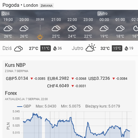
Pogoda
•
London
ZMIANA
Dziś
Jutro
19:00
20:00
20:38
21:00
22:00
23:00
00:00
01:00
02:
26°C
26°C
25°C
24°C
22°C
19°C
18°C
16
Dziś
Jutro
27°C
32°C
11°C
15°C
36
19
Kurs NBP
Z DNIA: 7 SIERPNIA
5.0134
4.2982
3.7236
GBP
EUR
USD
-0.0085
-0.0068
-0.0084
4.6049
CHF
-0.0031
Forex
AKTUALIZACJA:
7 SIERPNIA, 22:00