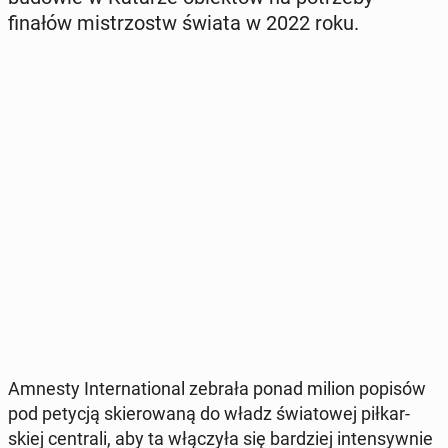
finałów mi­strzostw świata w 2022 roku.
Amnesty In­ter­na­tio­nal zebrała ponad milion popisów
pod petycją skie­ro­wa­ną do władz świa­to­wej pił­kar­
skiej cen­tra­li, aby ta włą­czy­ła się bar­dziej in­ten­syw­nie