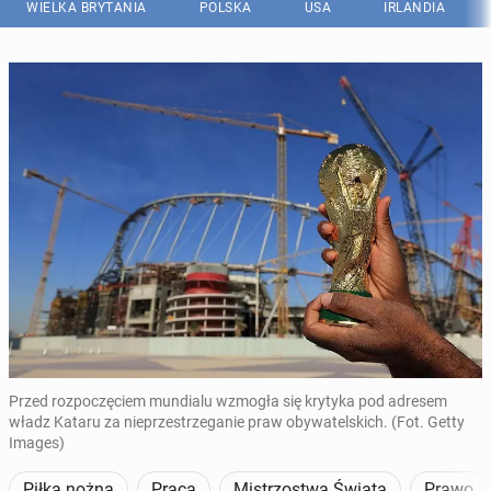
WIELKA BRYTANIA
POLSKA
USA
IRLANDIA
Przed rozpoczęciem mundialu wzmogła się krytyka pod adresem
władz Kataru za nieprzestrzeganie praw obywatelskich. (Fot. Getty
Images)
Piłka nożna
Praca
Mistrzostwa Świata
Prawo