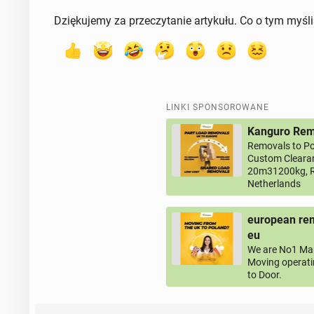
Dziękujemy za przeczytanie artykułu. Co o tym myśl
LINKI SPONSOROWANE
Kanguro Remo
Removals to Po
Custom Clearan
20m31200kg, R
Netherlands
european rem
eu
We are No1 Man
Moving operati
to Door.