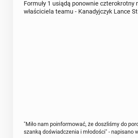
Formuły 1 usiądą po­now­nie czte­ro­krot­ny
wła­ści­cie­la teamu - Ka­na­dyj­czyk Lance Str
"Miło nam po­in­for­mo­wać, że do­szli­śmy do po­r
szan­ką do­świad­cze­nia i mło­do­ści" - na­pi­sa­no w