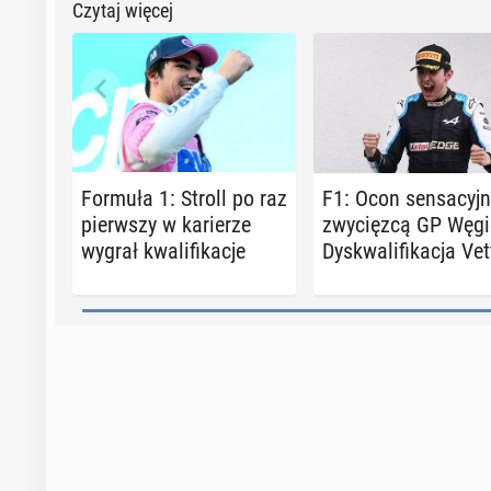
Czytaj więcej
Formuła 1: Stroll po raz
F1: Ocon sen­sa­cyj­
pierw­szy w ka­rie­rze
zwy­cięz­cą GP Węgi
wygrał kwa­li­fi­ka­cje
Dys­kwa­li­fi­ka­cja Ve