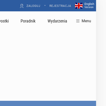
English
•
ZALOGUJ
REJESTRACJA
Version
ostki
Poradnik
Wydarzenia
Menu