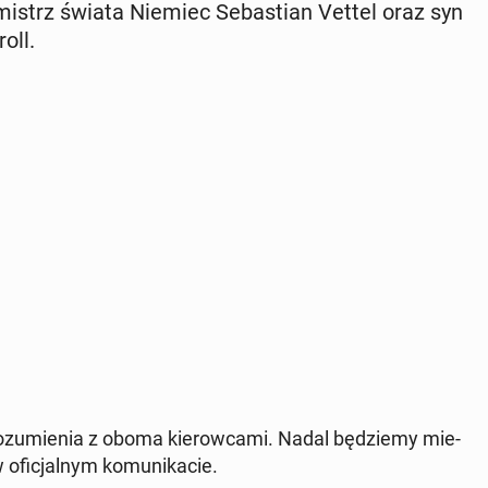
 mistrz świata Niemiec Se­ba­stian Vettel oraz syn
oll.
o­zu­mie­nia z oboma kie­row­ca­mi. Nadal bę­dzie­my mie­
 ofi­cjal­nym ko­mu­ni­ka­cie.