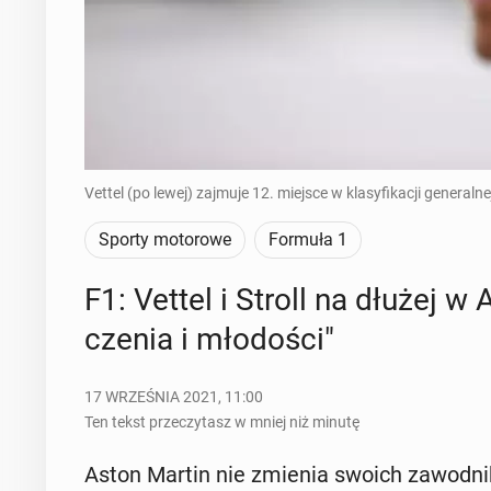
Vettel (po lewej) zajmuje 12. miejsce w klasyfikacji generalne
Sporty motorowe
Formuła 1
F1: Vettel i Stroll na dłużej w
cze­nia i mło­do­ści"
17 WRZEŚNIA 2021, 11:00
Ten tekst przeczytasz w mniej niż minutę
Aston Martin nie zmienia swoich za­wod­ni­