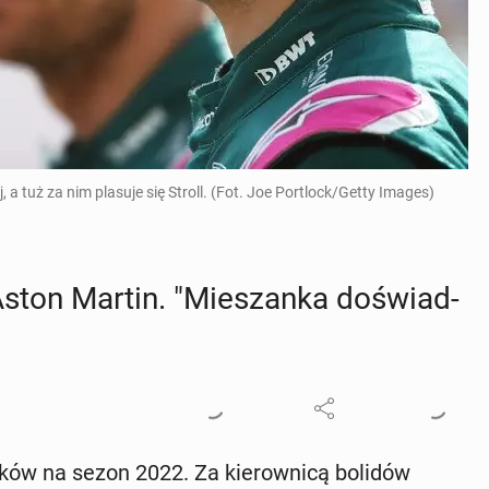
j, a tuż za nim plasuje się Stroll. (Fot. Joe Portlock/Getty Images)
 Aston Martin. "Mie­szan­ka do­świad­
ków na sezon 2022. Za kie­row­ni­cą bolidów