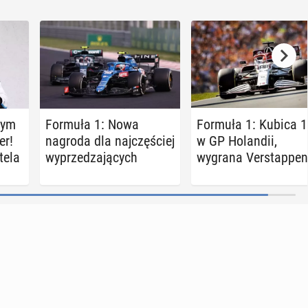
nym
Formuła 1: Nowa
Formuła 1: Kubica 1
er!
nagroda dla naj­czę­ściej
w GP Ho­lan­dii,
ttela
wy­prze­dza­ją­cych
wygrana Ver­stap­pe­