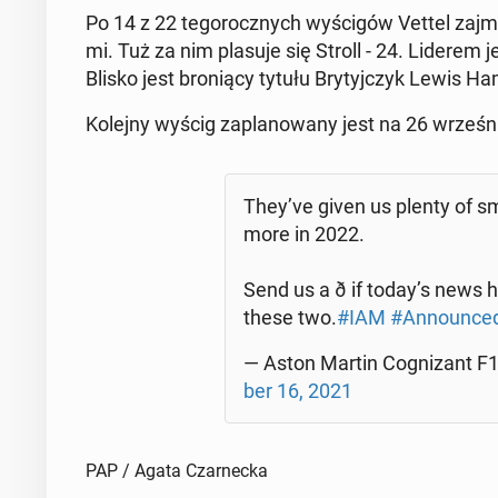
Po 14 z 22 te­go­rocz­nych wy­ści­gów Vettel zajmuje
mi. Tuż za nim plasuje się Stroll - 24. Liderem j
Blisko jest bro­nią­cy tytułu Bry­tyj­czyk Lewis Ha­
Kolejny wyścig za­pla­no­wa­ny jest na 26 wrze­ś
They’ve given us plenty of s
more in 2022.
Send us a ð if today’s news
these two.
#IAM
#An­no­un­ce
— Aston Martin Co­gni­zant 
ber 16, 2021
PAP / Agata Czarnecka