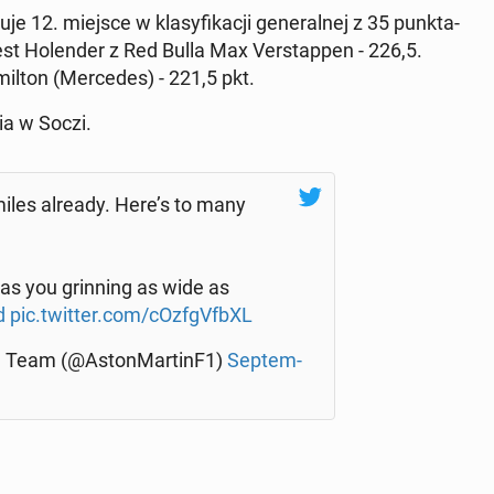
 12. miejsce w kla­sy­fi­ka­cji ge­ne­ral­nej z 35 punk­ta­
est Ho­len­der z Red Bulla Max Ver­stap­pen - 226,5.
mil­ton (Mer­ce­des) - 221,5 pkt.
nia w Soczi.
miles already. Here’s to many
 has you grin­ning as wide as
d
pic.twitter.com/cOz­fgVfbXL
F1 Team (@Aston­Mar­tinF1)
Sep­tem­