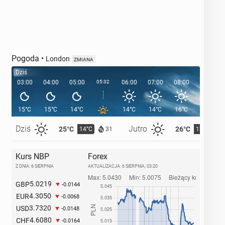
Pogoda
•
London
ZMIANA
Dziś
03:00
04:00
05:00
05:32
06:00
07:00
08:00
09:00
15°C
15°C
14°C
14°C
14°C
16°C
18°C
Dziś
Jutro
25°C
26°C
14°C
13°C
31
Kurs NBP
Forex
Z DNIA: 6 SIERPNIA
AKTUALIZACJA:
6 SIERPNIA, 03:20
5.0219
GBP
-0.0144
4.3050
EUR
-0.0068
3.7320
USD
-0.0148
4.6080
CHF
-0.0164