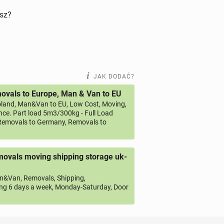
isz?
JAK DODAĆ?
vals to Europe, Man & Van to EU
land, Man&Van to EU, Low Cost, Moving,
ce. Part load 5m3/300kg - Full Load
emovals to Germany, Removals to
ovals moving shipping storage uk-
&Van, Removals, Shipping,
ng 6 days a week, Monday-Saturday, Door