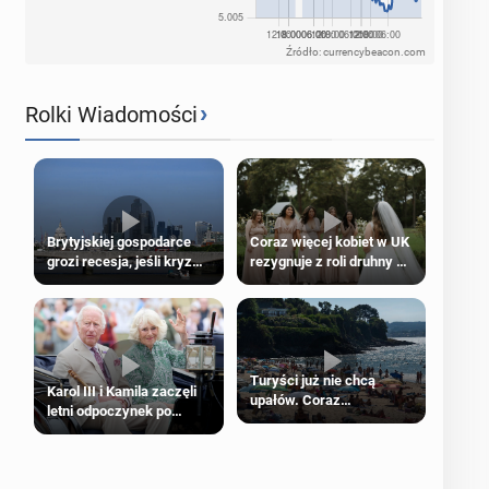
Źródło: currencybeacon.com
›
Rolki Wiadomości
Brytyjskiej gospodarce
Coraz więcej kobiet w UK
grozi recesja, jeśli kryzys
rezygnuje z roli druhny na
na Bliskim Wschodzie się
ślubie
przedłuży
Turyści już nie chcą
Karol III i Kamila zaczęli
upałów. Coraz
letni odpoczynek po
popularniejsze
Igrzyskach Wspólnoty w
„coolcation”
Glasgow