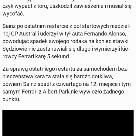
czyk wypadł z toru, uszko­dził za­wie­sze­nie i musiał się
wycofać.
Sainz po ostat­nim re­star­cie z pól star­to­wych nie­dziel­
nej GP Au­stra­lii uderzył w tył auta Fer­nan­do Alonso,
po­wo­du­jąc spadek swojego rodaka na koniec stawki.
Sę­dzio­wie nie za­sta­na­wia­li się długo i wy­mie­rzy­li kie­
row­cy Ferrari karę 5 sekund.
Za sprawą ostat­nie­go re­star­tu za sa­mo­cho­dem bez­
pie­czeń­stwa kara ta stała się bardzo do­tkli­wa,
bowiem Sainz spadł z czwar­te­go na 12. miejsce i tym
samym Ferrari z Albert Park nie wy­wio­zło żadnego
punktu.