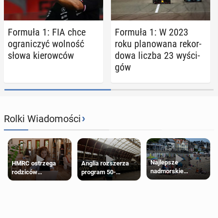
Formuła 1: FIA chce
Formuła 1: W 2023
ogra­ni­czyć wolność
roku pla­no­wa­na re­kor­
słowa kie­row­ców
do­wa liczba 23 wy­ści­
gów
›
Rolki Wiadomości
Najlepsze
HMRC ostrzega
Anglia rozszerza
nadmorskie
rodziców
program 50-
miasteczko blisko
pobierających Child
procentowych
Londynu
Benefit. Mogą być
zniżek kolejowych
zobowiązani do
na 18-latków
zwrotu zasiłku