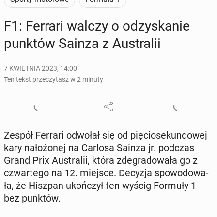
F1: Ferrari walczy o od­zy­ska­nie
punktów Sainza z Au­stra­lii
7 KWIETNIA 2023, 14:00
Ten tekst przeczytasz w 2 minuty
Zespół Ferrari odwołał się od pię­cio­se­kun­do­wej
kary na­ło­żo­nej na Carlosa Sainza jr. podczas
Grand Prix Au­stra­lii, która zde­gra­do­wa­ła go z
czwar­te­go na 12. miejsce. Decyzja spo­wo­do­wa­
ła, że Hiszpan ukoń­czył ten wyścig Formuły 1
bez punktów.