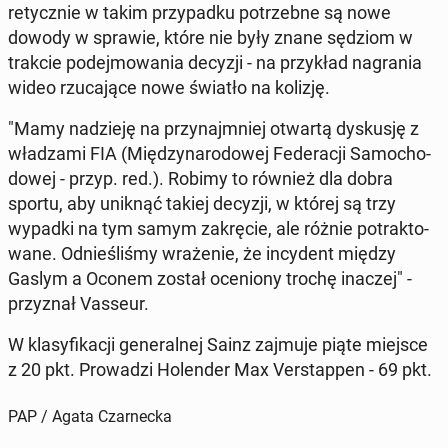
re­tycz­nie w takim przy­pad­ku po­trzeb­ne są nowe
dowody w sprawie, które nie były znane sędziom w
trakcie po­dej­mo­wa­nia decyzji - na przy­kład na­gra­nia
wideo rzu­ca­ją­ce nowe światło na kolizję.
"Mamy na­dzie­ję na przy­naj­mniej otwartą dys­ku­sję z
wła­dza­mi FIA (Mię­dzy­na­ro­do­wej Fe­de­ra­cji Sa­mo­cho­
do­wej - przyp. red.). Robimy to również dla dobra
sportu, aby uniknąć takiej decyzji, w której są trzy
wypadki na tym samym za­krę­cie, ale różnie po­trak­to­
wa­ne. Od­nie­śli­śmy wra­że­nie, że in­cy­dent między
Gaslym a Oconem został oce­nio­ny trochę inaczej" -
przy­znał Vasseur.
W kla­sy­fi­ka­cji ge­ne­ral­nej Sainz zajmuje piąte miejsce
z 20 pkt. Pro­wa­dzi Ho­len­der Max Ver­stap­pen - 69 pkt.
PAP / Agata Czarnecka