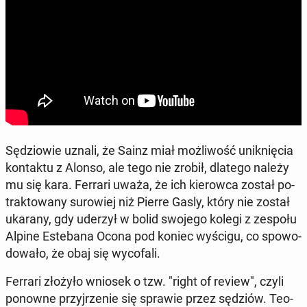
Sę­dzio­wie uznali, że Sainz miał moż­li­wość unik­nię­cia
kon­tak­tu z Alonso, ale tego nie zrobił, dlatego należy
mu się kara. Ferrari uważa, że ich kie­row­ca został po­
trak­to­wa­ny su­ro­wiej niż Pierre Gasly, który nie został
ukarany, gdy uderzył w bolid swojego kolegi z zespołu
Alpine Es­te­ba­na Ocona pod koniec wyścigu, co spo­wo­
do­wa­ło, że obaj się wy­co­fa­li.
Ferrari złożyło wniosek o tzw. "right of review", czyli
ponowne przyj­rze­nie się sprawie przez sędziów. Teo­