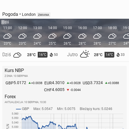
Pogoda
•
London
ZMIANA
Dziś
11:00
12:00
13:00
14:00
15:00
16:00
17:00
18:00
19:
23°C
23°C
24°C
25°C
26°C
28°C
28°C
27°C
24
Dziś
Jutro
28°C
28°C
16°C
14°C
50
33
Kurs NBP
Z DNIA: 10 SIERPNIA
5.0172
4.3010
3.7324
GBP
EUR
USD
+0.0038
+0.0028
+0.0088
4.6005
CHF
-0.0044
Forex
AKTUALIZACJA:
10 SIERPNIA, 10:30