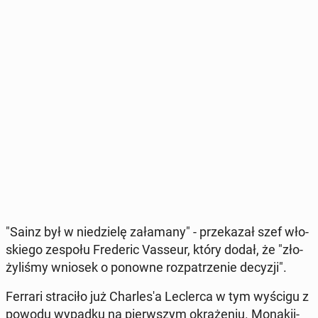
"Sainz był w nie­dzie­lę za­ła­ma­ny" - prze­ka­zał szef wło­
skie­go zespołu Fre­de­ric Vasseur, który dodał, że "zło­
ży­li­śmy wniosek o ponowne roz­pa­trze­nie decyzji".
Ferrari stra­ci­ło już Char­le­s'a Lec­ler­ca w tym wyścigu z
powodu wypadku na pierw­szym okrą­że­niu. Mo­na­kij­