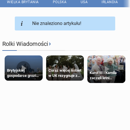
WIELKA BRYTANIA
POLSKA
USA
IRLANDIA
Nie znaleziono artykułu!
›
Rolki Wiadomości
Brytyjskiej
Coraz więcej kobiet
Karol III i Kamila
gospodarce grozi
w UK rezygnuje z
zaczęli letni
recesja, jeśli
roli druhny na
odpoczynek po
kryzys na Bliskim
ślubie
Igrzyskach
Wschodzie się
Wspólnoty w
przedłuży
Glasgow