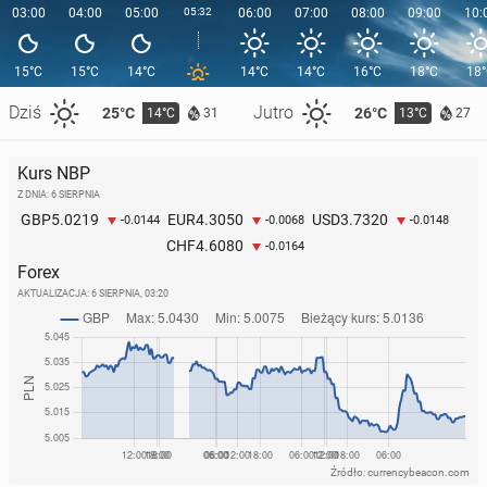
03:00
04:00
05:00
05:32
06:00
07:00
08:00
09:00
10:
15°C
15°C
14°C
14°C
14°C
16°C
18°C
18
Dziś
Jutro
25°C
26°C
14°C
13°C
31
27
Kurs NBP
Z DNIA: 6 SIERPNIA
5.0219
4.3050
3.7320
GBP
EUR
USD
-0.0144
-0.0068
-0.0148
4.6080
CHF
-0.0164
Forex
AKTUALIZACJA:
6 SIERPNIA, 03:20
Źródło: currencybeacon.com