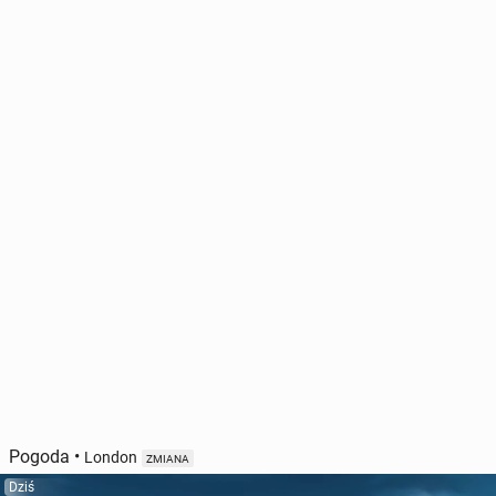
Pogoda
•
London
ZMIANA
Dziś