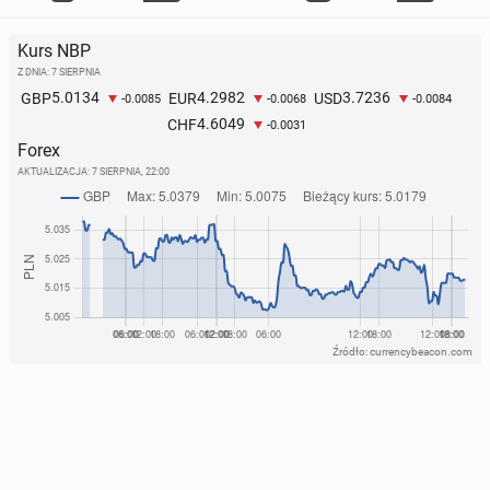
Kurs NBP
Z DNIA: 7 SIERPNIA
5.0134
4.2982
3.7236
GBP
EUR
USD
-0.0085
-0.0068
-0.0084
4.6049
CHF
-0.0031
Forex
AKTUALIZACJA:
7 SIERPNIA, 22:00
Źródło: currencybeacon.com