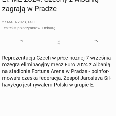
zagrają w Pradze
27 MAJA 2023, 14:00
Ten tekst przeczytasz w 1 minutę
Re­pre­zen­ta­cja Czech w piłce nożnej 7 wrze­śnia
rozegra eli­mi­na­cyj­ny mecz Euro 2024 z Albanią
na sta­dio­nie Fortuna Arena w Pradze - po­in­for­
mo­wa­ła czeska fe­de­ra­cja. Zespół Ja­ro­sla­va Sil­
ha­vy­'e­go jest rywalem Polski w grupie E.