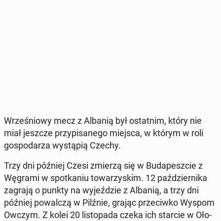
Wrze­śnio­wy mecz z Albanią był ostat­nim, który nie
miał jeszcze przy­pi­sa­ne­go miejsca, w którym w roli
go­spo­da­rza wy­stą­pią Czechy.
Trzy dni później Czesi zmierzą się w Bu­da­pesz­cie z
Węgrami w spo­tka­niu to­wa­rzy­skim. 12 paź­dzier­ni­ka
zagrają o punkty na wy­jeź­dzie z Albanią, a trzy dni
później po­wal­czą w Pilźnie, grając prze­ciw­ko Wyspom
Owczym. Z kolei 20 li­sto­pa­da czeka ich starcie w Oło­