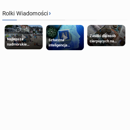
›
Rolki Wiadomości
Zasiłki dla osób
Najlepsze
Sztuczna
cierpiących na
nadmorskie
inteligencja
schorzenia
miasteczko blisko
próbowała oszukać
psychiczne
Londynu
człowieka