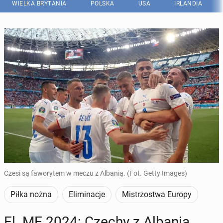
WIELKA BRYTANIA
POLSKA
USA
IRLANDIA
Czesi są faworytem w meczu z Albanią. (Fot. Getty Images)
Piłka nożna
Eliminacje
Mistrzostwa Europy
El. ME 2024: Czechy z Albanią