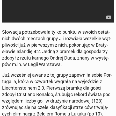
Sło­wa­cja po­trze­bo­wa­ła tylko punktu w swoich ostat­
nich dwóch meczach grupy J i roz­wia­ła wszel­kie wąt­
pli­wo­ści już w pierw­szym z nich, po­ko­nu­jąc w Bra­ty­
sła­wie Is­lan­dię 4:2. Jedną z bramek dla go­spo­da­rzy
zdobył z rzutu karnego Ondrej Duda, znany w wy­stę­
pów m.in. w Legii War­sza­wa.
Już wcze­śniej awans z tej grupy za­pew­ni­ła sobie Por­
tu­ga­lia, która w czwar­tek wygrała na wy­jeź­dzie z
Liech­ten­ste­inem 2:0. Pierw­szą bramkę dla gości
zdobył Cri­stia­no Ronaldo, śru­bu­jąc rekord świata pod
wzglę­dem liczby goli w dru­ży­nie na­ro­do­wej (128) i
zrów­nu­jąc się na czele kla­sy­fi­ka­cji strzel­ców trwa­ją­
cych eli­mi­na­cji z Belgiem Romelu Lukaku (po 10).