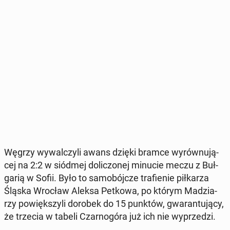
Węgrzy wy­wal­czy­li awans dzięki bramce wy­rów­nu­ją­
cej na 2:2 w siódmej do­li­czo­nej minucie meczu z Buł­
ga­rią w Sofii. Było to sa­mo­bój­cze tra­fie­nie pił­ka­rza
Śląska Wrocław Aleksa Petkowa, po którym Ma­dzia­
rzy po­więk­szy­li dorobek do 15 punktów, gwa­ran­tu­ją­cy,
że trzecia w tabeli Czar­no­gó­ra już ich nie wy­prze­dzi.