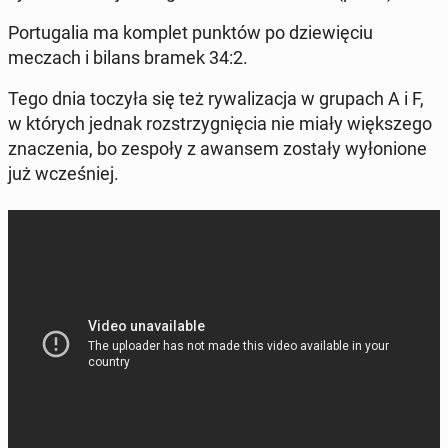
Por­tu­ga­lia ma komplet punktów po dzie­wię­ciu
meczach i bilans bramek 34:2.
Tego dnia toczyła się też ry­wa­li­za­cja w grupach A i F,
w których jednak roz­strzy­gnię­cia nie miały więk­sze­go
zna­cze­nia, bo zespoły z awansem zostały wy­ło­nio­ne
już wcze­śniej.