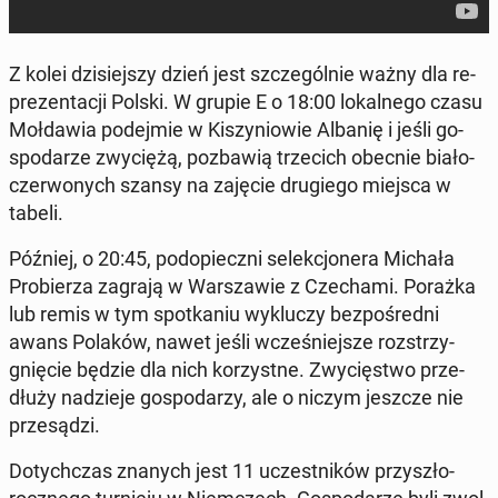
Z kolei dzi­siej­szy dzień jest szcze­gól­nie ważny dla re­
pre­zen­ta­cji Polski. W grupie E o 18:00 lo­kal­ne­go czasu
Moł­da­wia po­dej­mie w Ki­szy­nio­wie Albanię i jeśli go­
spo­da­rze zwy­cię­żą, po­zba­wią trze­cich obecnie biało-
czer­wo­nych szansy na zajęcie dru­gie­go miejsca w
tabeli.
Później, o 20:45, pod­opiecz­ni se­lek­cjo­ne­ra Michała
Pro­bie­rza zagrają w War­sza­wie z Cze­cha­mi. Porażka
lub remis w tym spo­tka­niu wy­klu­czy bez­po­śred­ni
awans Polaków, nawet jeśli wcze­śniej­sze roz­strzy­
gnię­cie będzie dla nich ko­rzyst­ne. Zwy­cię­stwo prze­
dłu­ży na­dzie­je go­spo­da­rzy, ale o niczym jeszcze nie
prze­są­dzi.
Do­tych­czas znanych jest 11 uczest­ni­ków przy­szło­