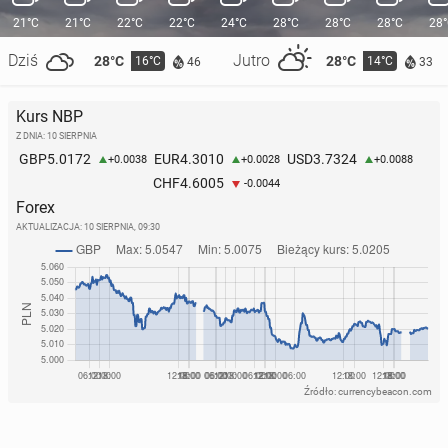
21°C
21°C
22°C
22°C
24°C
28°C
28°C
28°C
28
Dziś
Jutro
28°C
28°C
16°C
14°C
46
33
Kurs NBP
Z DNIA: 10 SIERPNIA
5.0172
4.3010
3.7324
GBP
EUR
USD
+0.0038
+0.0028
+0.0088
4.6005
CHF
-0.0044
Forex
AKTUALIZACJA:
10 SIERPNIA, 09:30
Źródło: currencybeacon.com