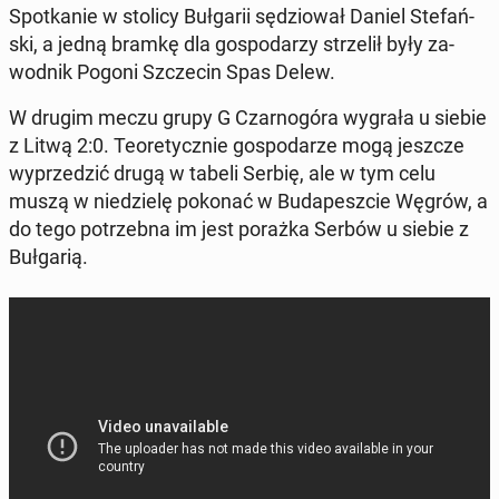
Spo­tka­nie w stolicy Buł­ga­rii sę­dzio­wał Daniel Ste­fań­
ski, a jedną bramkę dla go­spo­da­rzy strze­lił były za­
wod­nik Pogoni Szcze­cin Spas Delew.
W drugim meczu grupy G Czar­no­gó­ra wygrała u siebie
z Litwą 2:0. Teo­re­tycz­nie go­spo­da­rze mogą jeszcze
wy­prze­dzić drugą w tabeli Serbię, ale w tym celu
muszą w nie­dzie­lę pokonać w Bu­da­pesz­cie Węgrów, a
do tego po­trzeb­na im jest porażka Serbów u siebie z
Buł­ga­rią.