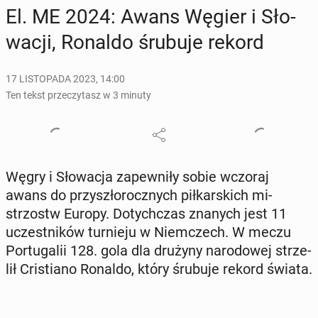
El. ME 2024: Awans Węgier i Sło­
wa­cji, Ronaldo śrubuje rekord
17 LISTOPADA 2023, 14:00
Ten tekst przeczytasz w 3 minuty
Węgry i Sło­wa­cja za­pew­ni­ły sobie wczoraj
awans do przy­szło­rocz­nych pił­kar­skich mi­
strzostw Europy. Do­tych­czas znanych jest 11
uczest­ni­ków tur­nie­ju w Niem­czech. W meczu
Por­tu­ga­lii 128. gola dla drużyny na­ro­do­wej strze­
lił Cri­stia­no Ronaldo, który śrubuje rekord świata.