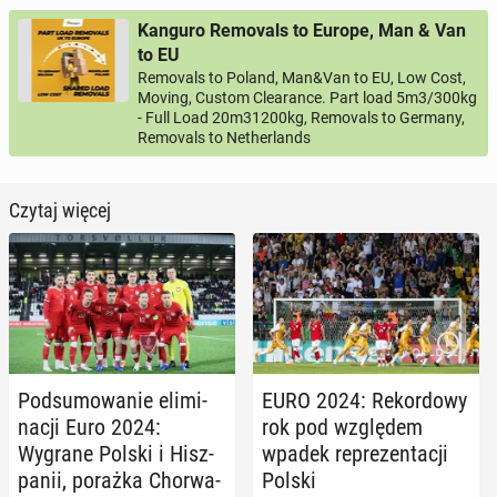
Kanguro Removals to Europe, Man & Van
to EU
Removals to Poland, Man&Van to EU, Low Cost,
Moving, Custom Clearance. Part load 5m3/300kg
- Full Load 20m31200kg, Removals to Germany,
Removals to Netherlands
Czytaj więcej
Pod­su­mo­wa­nie eli­mi­
EURO 2024: Re­kor­do­wy
na­cji Euro 2024:
rok pod wzglę­dem
Wygrane Polski i Hisz­
wpadek re­pre­zen­ta­cji
pa­nii, porażka Chor­wa­
Polski