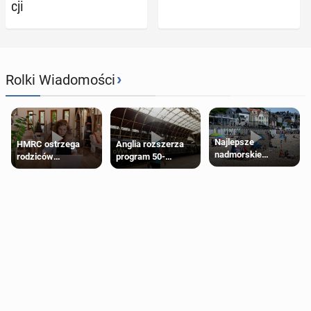
cji
›
Rolki Wiadomości
Najlepsze
HMRC ostrzega
Anglia rozszerza
nadmorskie
rodziców
program 50-
miasteczko blisko
pobierających Child
procentowych
Londynu
Benefit. Mogą być
zniżek kolejowych
zobowiązani do
na 18-latków
zwrotu zasiłku