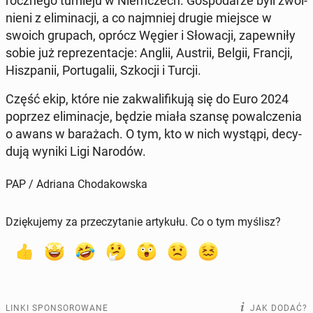
rocz­ne­go tur­nie­ju w Niem­czech. Go­spo­da­rze byli zwol­
nie­ni z eli­mi­na­cji, a co naj­mniej drugie miejsce w
swoich grupach, oprócz Węgier i Sło­wa­cji, za­pew­ni­ły
sobie już re­pre­zen­ta­cje: Anglii, Austrii, Belgii, Francji,
Hisz­pa­nii, Por­tu­ga­lii, Szkocji i Turcji.
Część ekip, które nie za­kwa­li­fi­ku­ją się do Euro 2024
poprzez eli­mi­na­cje, będzie miała szansę po­wal­cze­nia
o awans w ba­ra­żach. O tym, kto w nich wystąpi, de­cy­
du­ją wyniki Ligi Narodów.
PAP / Adriana Chodakowska
Dziękujemy za przeczytanie artykułu. Co o tym myślisz?
LINKI SPONSOROWANE
JAK DODAĆ?