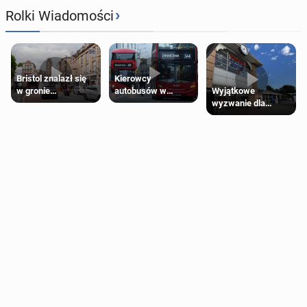
›
Rolki Wiadomości
Bristol znalazł się
Kierowcy
Wyjątkowe
w gronie
autobusów w
wyzwanie dla
najlepszych
Londynie
posiadaczy kart
kierunków podróży
zapowiadają strajki
Tesco Clubcard!
na świecie