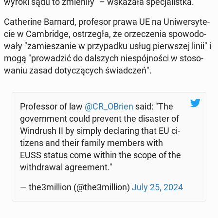
wyroki sądu to zmie­ni­ły" – wska­za­ła spe­cja­list­ka.
Ca­the­ri­ne Barnard, pro­fe­sor prawa UE na Uni­wer­sy­te­
cie w Cam­brid­ge, ostrze­gła, że ​​o­rze­cze­nia spo­wo­do­
wa­ły "za­mie­sza­nie w przy­pad­ku usług pierw­szej linii" i
mogą "pro­wa­dzić do dal­szych nie­spój­no­ści w sto­so­
wa­niu zasad do­ty­czą­cych świad­czeń".
Pro­fes­sor of law
@CR_OBrien
said: "The
go­vern­ment could prevent the di­sa­ster of
Win­drush II by simply dec­la­ring that EU ci­
ti­zens and their family members with
EUSS status come within the scope of the
wi­th­dra­wal agre­ement."
— the3million (@the3million)
July 25, 2024