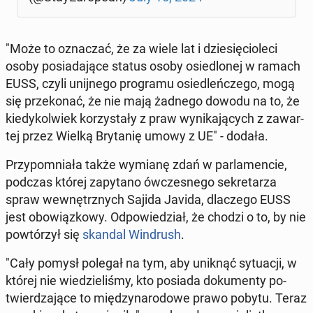
"Może to ozna­czać, że za wiele lat i dzie­się­cio­le­ci
osoby po­sia­da­ją­ce status osoby osie­dlo­nej w ramach
EUSS, czyli unij­ne­go pro­gra­mu osie­dleń­cze­go, mogą
się prze­ko­nać, że nie mają żadnego dowodu na to, że
kie­dy­kol­wiek ko­rzy­sta­ły z praw wy­ni­ka­ją­cych z za­war­
tej przez Wielką Bry­ta­nię umowy z UE" - dodała.
Przy­po­mnia­ła także wymianę zdań w par­la­men­cie,
podczas której za­py­ta­no ów­cze­sne­go se­kre­ta­rza
spraw we­wnętrz­nych Sajida Javida, dla­cze­go EUSS
jest obo­wiąz­ko­wy. Od­po­wie­dział, że chodzi o to, by nie
po­wtó­rzył się
skandal Win­drush
.
"Cały pomysł polegał na tym, aby uniknąć sy­tu­acji, w
której nie wie­dzie­li­śmy, kto posiada do­ku­men­ty po­
twier­dza­ją­ce to mię­dzy­na­ro­do­we prawo pobytu. Teraz