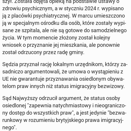
szył. Została objęta opieką na pod­sta­wie ustawy o
zdrowiu psy­chicz­nym, a w stycz­niu 2024 r. wy­pi­sa­no
ją z pla­ców­ki psy­chia­trycz­nej. W marcu umiesz­czo­no
ją w spe­cjal­nym ośrodku dla osób, które zostały wy­pi­
sa­ne ze szpi­ta­la, ale nie są gotowe do sa­mo­dziel­ne­go
życia. W tym mo­men­cie złożony został kolejny
wniosek o przy­zna­nie jej miesz­ka­nia, ale po­now­nie
został od­rzu­co­ny przez radę gminy.
Sędzia przy­znał rację lo­kal­nym urzęd­ni­kom, którzy za­
sad­ni­czo ar­gu­men­to­wa­li, że ​​umowa o wy­stą­pie­niu z
UE nie gwa­ran­tu­je przy­zna­wa­nia osie­dlo­nym oby­wa­
te­lom praw innych niż status imi­gra­cyj­ny bez­wi­zo­wy.
Sąd Naj­wyż­szy od­rzu­cił ar­gu­ment, że status osoby
osie­dlo­nej "za­pew­nia na­tych­mia­sto­wy i nie­ogra­ni­czo­
ny dostęp do wszyst­kich praw", a jest jedynie "bez­wa­
run­ko­wy w ro­zu­mie­niu bry­tyj­skie­go prawa imi­gra­cyj­
ne­go".