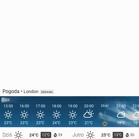
Pogoda
•
London
ZMIANA
Dziś
15:00
16:00
17:00
18:00
19:00
20:00
20:41
21:00
22:
23°C
23°C
23°C
24°C
23°C
21°C
19°C
18
Dziś
Jutro
24°C
25°C
12°C
13°C
39
30