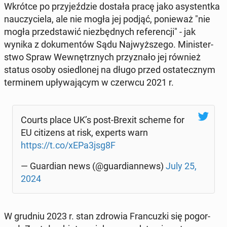
Wkrótce po przy­jeź­dzie dostała pracę jako asy­stent­ka
na­uczy­cie­la, ale nie mogła jej podjąć, po­nie­waż "nie
mogła przed­sta­wić nie­zbęd­nych re­fe­ren­cji" - jak
wynika z do­ku­men­tów Sądu Naj­wyż­sze­go. Mi­ni­ster­
stwo Spraw We­wnętrz­nych przy­zna­ło jej również
status osoby osie­dlo­nej na długo przed osta­tecz­nym
ter­mi­nem upły­wa­ją­cym w czerwcu 2021 r.
Courts place UK’s post-Brexit scheme for
EU ci­ti­zens at risk, experts warn
https://t.co/xEPa3jsg8F
— Gu­ar­dian news (@gu­ar­dian­news)
July 25,
2024
W grudniu 2023 r. stan zdrowia Fran­cuz­ki się po­gor­