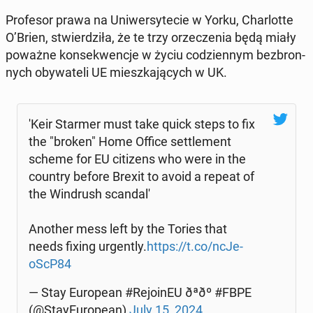
Pro­fe­sor prawa na Uni­wer­sy­te­cie w Yorku, Char­lot­te
O’Brien, stwier­dzi­ła, że ​​te trzy orze­cze­nia będą miały
poważne kon­se­kwen­cje w życiu co­dzien­nym bez­bron­
nych oby­wa­te­li UE miesz­ka­ją­cych w UK.
'Keir Starmer must take quick steps to fix
the "broken" Home Office set­tle­ment
scheme for EU ci­ti­zens who were in the
country before Brexit to avoid a repeat of
the Win­drush scan­da­l'
Another mess left by the Tories that
needs fixing urgen­tly.
https://t.co/ncJe­
oScP84
— Stay Eu­ro­pe­an #Re­jo­inEU ðªðº #FBPE
(@Stay­Eu­ro­pe­an)
July 15, 2024