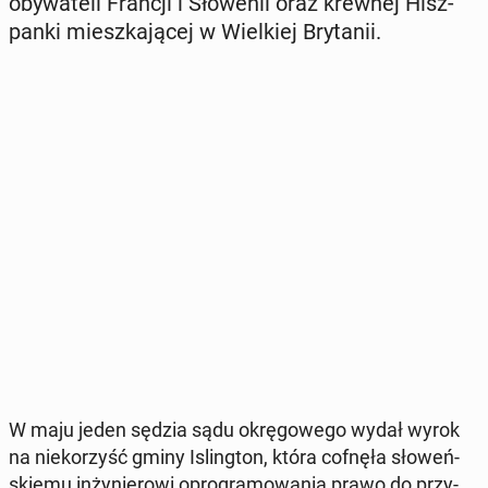
oby­wa­te­li Francji i Sło­we­nii oraz krewnej Hisz­
pan­ki miesz­ka­ją­cej w Wiel­kiej Bry­ta­nii.
W maju jeden sędzia sądu okrę­go­we­go wydał wyrok
na nie­ko­rzyść gminy Is­ling­ton, która cofnęła sło­weń­
skie­mu in­ży­nie­ro­wi opro­gra­mo­wa­nia prawo do przy­