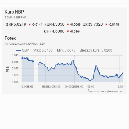
Kurs NBP
Z DNIA: 6 SIERPNIA
5.0219
4.3050
3.7320
GBP
EUR
USD
-0.0144
-0.0068
-0.0148
4.6080
CHF
-0.0164
Forex
AKTUALIZACJA:
6 SIERPNIA, 15:20
Źródło: currencybeacon.com