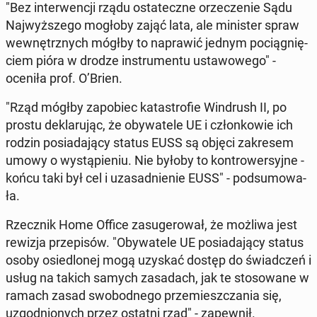
"Bez in­ter­wen­cji rządu osta­tecz­ne orze­cze­nie Sądu
Naj­wyż­sze­go mogłoby zająć lata, ale mi­ni­ster spraw
we­wnętrz­nych mógłby to na­pra­wić jednym po­cią­gnię­
ciem pióra w drodze in­stru­men­tu usta­wo­we­go" -
oceniła prof. O’Brien.
"Rząd mógłby za­po­biec ka­ta­stro­fie Win­drush II, po
prostu de­kla­ru­jąc, że oby­wa­te­le UE i człon­ko­wie ich
rodzin po­sia­da­ją­cy status EUSS są objęci za­kre­sem
umowy o wy­stą­pie­niu. Nie byłoby to kon­tro­wer­syj­ne -
końcu taki był cel i uza­sad­nie­nie EUSS" - pod­su­mo­wa­
ła.
Rzecz­nik Home Office za­su­ge­ro­wał, że możliwa jest
rewizja prze­pi­sów. "Oby­wa­te­le UE po­sia­da­ją­cy status
osoby osie­dlo­nej mogą uzyskać dostęp do świad­czeń i
usług na takich samych za­sa­dach, jak te sto­so­wa­ne w
ramach zasad swo­bod­ne­go prze­miesz­cza­nia się,
uzgod­nio­nych przez ostatni rząd" - za­pew­nił.