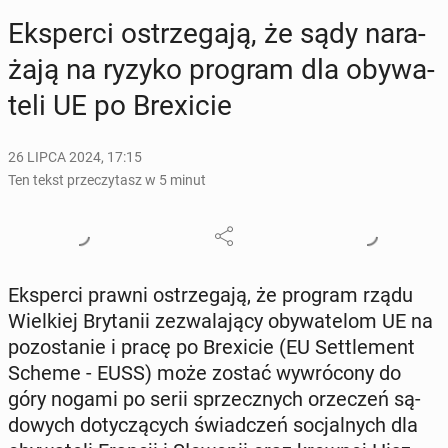
Eks­per­ci ostrze­ga­ją, że sądy na­ra­
ża­ją na ryzyko program dla oby­wa­
te­li UE po Bre­xi­cie
26 LIPCA 2024, 17:15
Ten tekst przeczytasz w 5 minut
Eks­per­ci prawni ostrze­ga­ją, że program rządu
Wiel­kiej Bry­ta­nii ze­zwa­la­ją­cy oby­wa­te­lom UE na
po­zo­sta­nie i pracę po Bre­xi­cie (EU Set­tle­ment
Scheme - EUSS) może zostać wy­wró­co­ny do
góry nogami po serii sprzecz­nych orze­czeń są­
do­wych do­ty­czą­cych świad­czeń so­cjal­nych dla