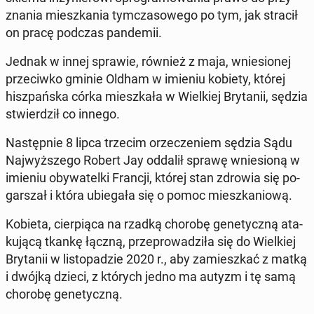
zna­nia miesz­ka­nia tym­cza­so­we­go po tym, jak stracił
on pracę podczas pan­de­mii.
Jednak w innej sprawie, również z maja, wnie­sio­nej
prze­ciw­ko gminie Oldham w imieniu kobiety, której
hisz­pań­ska córka miesz­ka­ła w Wiel­kiej Bry­ta­nii, sędzia
stwier­dził co innego.
Na­stęp­nie 8 lipca trzecim orze­cze­niem sędzia Sądu
Naj­wyż­sze­go Robert Jay oddalił sprawę wnie­sio­ną w
imieniu oby­wa­tel­ki Francji, której stan zdrowia się po­
gar­szał i która ubie­ga­ła się o pomoc miesz­ka­nio­wą.
Kobieta, cier­pią­ca na rzadką chorobę ge­ne­tycz­ną ata­
ku­ją­cą tkankę łączną, prze­pro­wa­dzi­ła się do Wiel­kiej
Bry­ta­nii w li­sto­pa­dzie 2020 r., aby za­miesz­kać z matką
i dwójką dzieci, z których jedno ma autyzm i tę samą
chorobę ge­ne­tycz­ną.