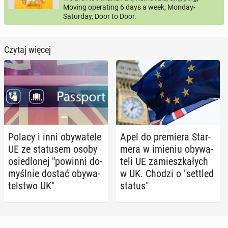
Moving operating 6 days a week, Monday-
Saturday, Door to Door.
Czytaj więcej
Polacy i inni oby­wa­te­le
Apel do pre­mie­ra Star­
UE ze sta­tu­sem osoby
me­ra w imieniu oby­wa­
osie­dlo­nej "powinni do­
te­li UE za­miesz­ka­łych
myśl­nie dostać oby­wa­
w UK. Chodzi o "settled
tel­stwo UK"
status"