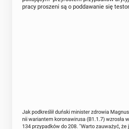
pracy pro­sze­ni są o pod­da­wa­nie się testo
Jak pod­kre­ślił duński mi­ni­ster zdrowia Magnus 
nii wa­rian­tem ko­ro­na­wi­ru­sa (B1.1.7) wzrosła 
134 przy­pad­ków do 208. "Warto za­uwa­żyć, że je