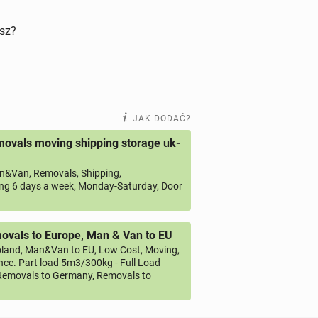
isz?
JAK DODAĆ?
ovals moving shipping storage uk-
&Van, Removals, Shipping,
ng 6 days a week, Monday-Saturday, Door
vals to Europe, Man & Van to EU
land, Man&Van to EU, Low Cost, Moving,
ce. Part load 5m3/300kg - Full Load
emovals to Germany, Removals to