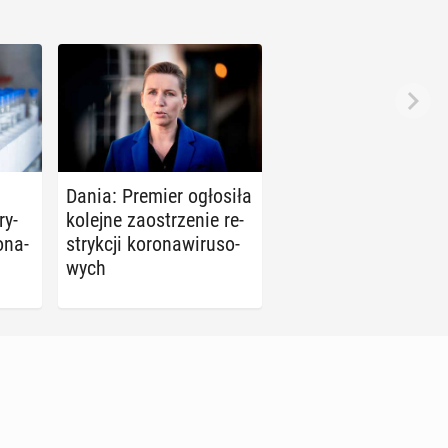
Dania: Premier ogło­si­ła
ry­
kolejne za­ostrze­nie re­
o­na­
stryk­cji ko­ro­na­wi­ru­so­
wych