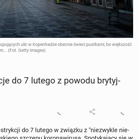
kupujących ulic w Kopenhadze obecnie świeci pustkami, bo większość
... (Fot. Getty Images)
­cje do 7 lutego z powodu bry­tyj­
­stryk­cji do 7 lutego w związku z "nie­zwy­kle nie­
skie­go szczepu ko­ro­na­wi­ru­sa. Spo­ty­ka­ją­cy się w