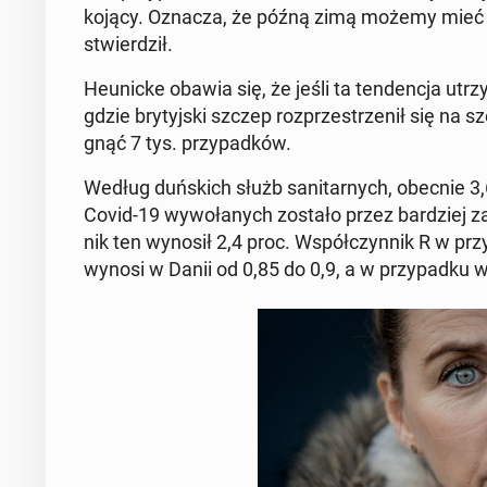
ko­ją­cy. Oznacza, że późną zimą możemy mieć do 
stwier­dził.
Heu­nic­ke obawia się, że jeśli ta ten­den­cja utrz
gdzie bry­tyj­ski szczep roz­prze­strze­nił się 
gnąć 7 tys. przy­pad­ków.
Według duń­skich służb sa­ni­tar­nych, obecnie 3,
Covid-19 wy­wo­ła­nych zostało przez bar­dziej za­
nik ten wynosił 2,4 proc. Współ­czyn­nik R w przy­
wynosi w Danii od 0,85 do 0,9, a w przy­pad­ku wers