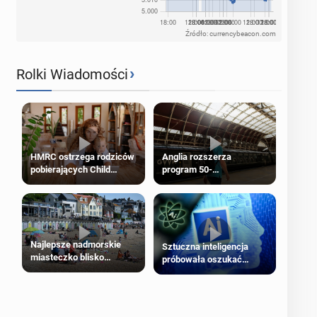
Źródło: currencybeacon.com
›
Rolki Wiadomości
HMRC ostrzega rodziców
Anglia rozszerza
pobierających Child
program 50-
Benefit. Mogą być
procentowych zniżek
zobowiązani do zwrotu
kolejowych na 18-latków
zasiłku
Najlepsze nadmorskie
Sztuczna inteligencja
miasteczko blisko
próbowała oszukać
Londynu
człowieka