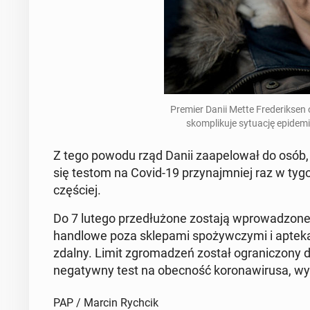
Premier Danii Mette Fre­de­rik­sen 
skom­pli­ku­je sy­tu­ację epi­de
Z tego powodu rząd Danii za­ape­lo­wał do osób, k
się testom na Covid-19 przy­naj­mniej raz w ty­go
czę­ściej.
Do 7 lutego prze­dłu­żo­ne zostają wpro­wa­dzo­ne
han­dlo­we poza skle­pa­mi spo­żyw­czy­mi i ap­te
zdalny. Limit zgro­ma­dzeń został ogra­ni­czo­ny 
ne­ga­tyw­ny test na obec­ność ko­ro­na­wi­ru­sa, w
PAP / Marcin Rychcik