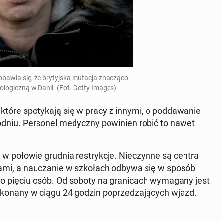
obawia się, że bry­tyj­ska mutacja zna­czą­co
­mio­lo­gicz­ną w Danii. (Fot. Getty Images)
tóre spo­ty­ka­ją się w pracy z innymi, o pod­da­wa­nie
­dniu. Per­so­nel me­dycz­ny po­wi­nien robić to nawet
 w połowie grudnia re­stryk­cje. Nie­czyn­ne są centra
­ka­mi, a na­ucza­nie w szko­łach odbywa się w sposób
do pięciu osób. Od soboty na gra­ni­cach wy­ma­ga­ny jest
y­ko­na­ny w ciągu 24 godzin po­prze­dza­ją­cych wjazd.