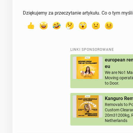
Dziękujemy za przeczytanie artykułu. Co o tym myśl
LINKI SPONSOROWANE
european rem
eu
We are No1 Man
Moving operati
to Door.
Kanguro Remo
Removals to Po
Custom Clearan
20m31200kg, R
Netherlands