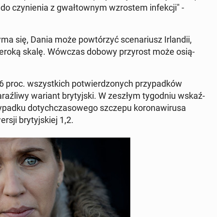
czy­nie­nia z gwał­tow­nym wzro­stem in­fek­cji" -
yma się, Dania może po­wtó­rzyć sce­na­riusz Ir­lan­dii,
na szeroką skalę. Wówczas dobowy przy­rost może osią­
6 proc. wszyst­kich po­twier­dzo­nych przy­pad­ków
raź­li­wy wariant bry­tyj­ski. W zeszłym ty­go­dniu wskaź­
pad­ku do­tych­cza­so­we­go szczepu ko­ro­na­wi­ru­sa
ji bry­tyj­skiej 1,2.