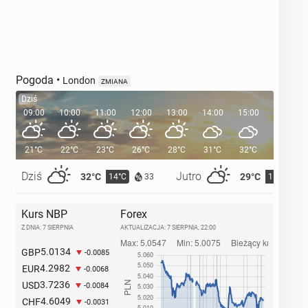
Pogoda
•
London
ZMIANA
Dziś
09:00
10:00
11:00
12:00
13:00
14:00
15:00
16:00
21°C
22°C
23°C
26°C
28°C
31°C
32°C
32°C
Dziś
Jutro
32°C
29°C
14°C
15°C
33
Kurs NBP
Forex
Z DNIA: 7 SIERPNIA
AKTUALIZACJA:
7 SIERPNIA, 22:00
5.0134
GBP
-0.0085
4.2982
EUR
-0.0068
3.7236
USD
-0.0084
4.6049
CHF
-0.0031