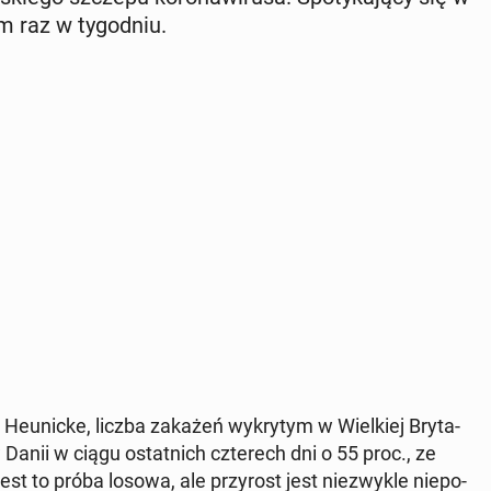
m raz w ty­go­dniu.
Heu­nic­ke, liczba zakażeń wy­kry­tym w Wiel­kiej Bry­ta­
w Danii w ciągu ostat­nich czte­rech dni o 55 proc., ze
st to próba losowa, ale przy­rost jest nie­zwy­kle nie­po­