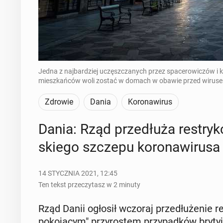
Jedna z najbardziej uczęszczanych przez spacerowiczów i 
mieszkańców woli zostać w domach w obawie przed wirusem
Zdrowie
Dania
Koronawirus
Dania: Rząd prze­dłu­ża re­stryk
skie­go szczepu ko­ro­na­wi­ru­sa
14 STYCZNIA 2021, 12:45
Ten tekst przeczytasz w 2 minuty
Rząd Danii ogłosił wczoraj prze­dłu­że­nie re
po­ko­ją­cym" przy­ro­stem przy­pad­ków bry­tyj­