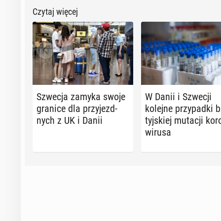
Czytaj więcej
Szwecja zamyka swoje
W Danii i Szwecji
granice dla przy­jezd­
kolejne przy­pad­ki b
nych z UK i Danii
tyj­skiej mutacji ko­r
wi­ru­sa