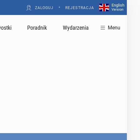
English
•
ZALOGUJ
REJESTRACJA
Version
ostki
Poradnik
Wydarzenia
Menu