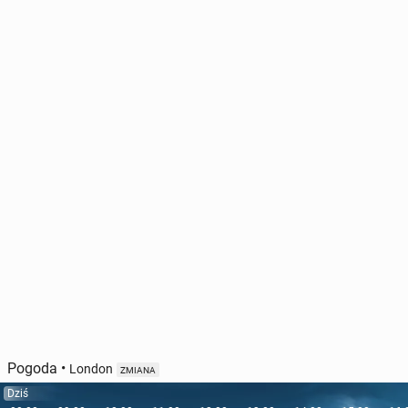
Pogoda
•
London
ZMIANA
Dziś