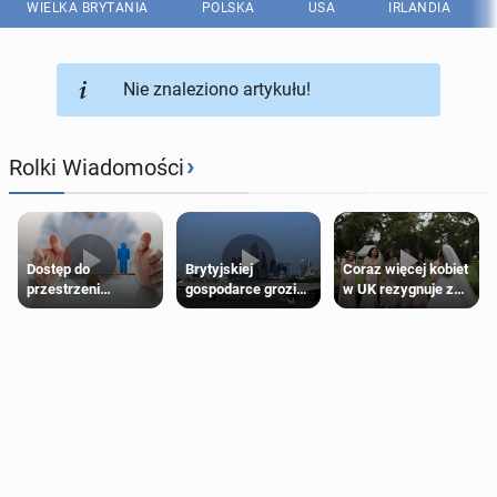
WIELKA BRYTANIA
POLSKA
USA
IRLANDIA
Nie znaleziono artykułu!
›
Rolki Wiadomości
Dostęp do
Brytyjskiej
Coraz więcej kobiet
przestrzeni
gospodarce grozi
w UK rezygnuje z
przeznaczonych
recesja, jeśli
roli druhny na
dla jednej płci ma
kryzys na Bliskim
ślubie
opierać się
Wschodzie się
wyłącznie na płci
przedłuży
biologicznej