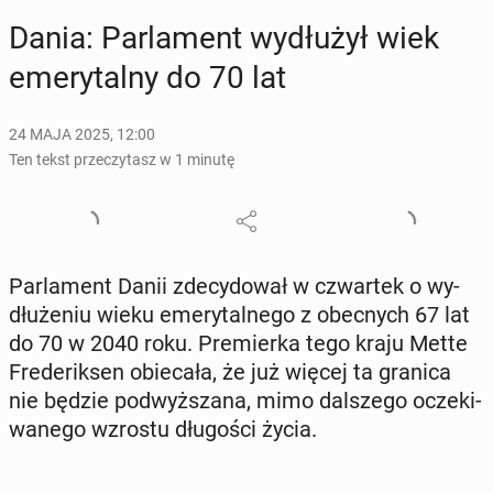
Dania: Par­la­ment wy­dłu­żył wiek
eme­ry­tal­ny do 70 lat
24 MAJA 2025, 12:00
Ten tekst przeczytasz w 1 minutę
Par­la­ment Danii zde­cy­do­wał w czwar­tek o wy­
dłu­że­niu wieku eme­ry­tal­ne­go z obec­nych 67 lat
do 70 w 2040 roku. Pre­mier­ka tego kraju Mette
Fre­de­rik­sen obie­ca­ła, że już więcej ta granica
nie będzie pod­wyż­sza­na, mimo dal­sze­go ocze­ki­
wa­ne­go wzrostu dłu­go­ści życia.