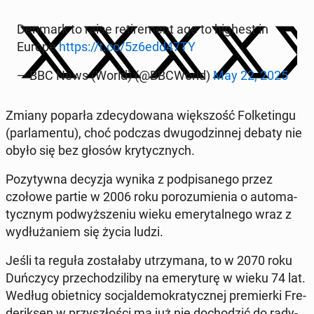
Denmark to raise re­ti­re­ment age to highest in
Europe
https://t.co/5z6edd47TY
— BBC News (World) (@BBCWorld)
May 22, 2025
Zmiany poparła zde­cy­do­wa­na więk­szość Fol­ke­tin­gu
(par­la­men­tu), choć podczas dwu­go­dzin­nej debaty nie
obyło się bez głosów kry­tycz­nych.
Po­zy­tyw­na decyzja wynika z pod­pi­sa­ne­go przez
czołowe partie w 2006 roku po­ro­zu­mie­nia o au­to­ma­
tycz­nym pod­wyż­sze­niu wieku eme­ry­tal­ne­go wraz z
wy­dłu­ża­niem się życia ludzi.
Jeśli ta reguła zo­sta­ła­by utrzy­ma­na, to w 2070 roku
Duń­czy­cy prze­cho­dzi­li­by na eme­ry­tu­rę w wieku 74 lat.
Według obiet­ni­cy so­cjal­de­mo­kra­tycz­nej pre­mier­ki Fre­
de­rik­sen w przy­szło­ści ma już nie do­cho­dzić do ra­dy­