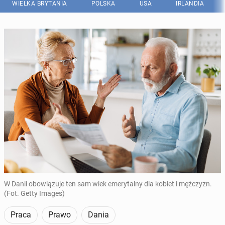
WIELKA BRYTANIA
POLSKA
USA
IRLANDIA
W Danii obowiązuje ten sam wiek emerytalny dla kobiet i mężczyzn.
(Fot. Getty Images)
Praca
Prawo
Dania