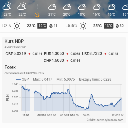
23°C
22°C
21°C
20°C
18°C
16°C
16°C
16
Dziś
Jutro
23°C
25°C
12°C
13°C
41
30
Kurs NBP
Z DNIA: 6 SIERPNIA
5.0219
4.3050
3.7320
GBP
EUR
USD
-0.0144
-0.0068
-0.0148
4.6080
CHF
-0.0164
Forex
AKTUALIZACJA:
6 SIERPNIA, 19:10
Źródło: currencybeacon.com