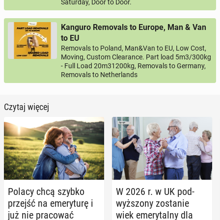
Saturday, Door to Door.
Kanguro Removals to Europe, Man & Van
to EU
Removals to Poland, Man&Van to EU, Low Cost,
Moving, Custom Clearance. Part load 5m3/300kg
- Full Load 20m31200kg, Removals to Germany,
Removals to Netherlands
Czytaj więcej
Polacy chcą szybko
W 2026 r. w UK pod­
przejść na eme­ry­tu­rę i
wyż­szo­ny zo­sta­nie
już nie pra­co­wać
wiek eme­ry­tal­ny dla