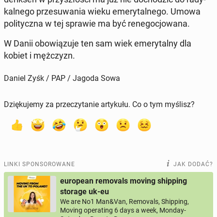
kal­ne­go prze­su­wa­nia wieku eme­ry­tal­ne­go. Umowa
po­li­tycz­na w tej sprawie ma być re­ne­go­cjo­wa­na.
W Danii obo­wią­zu­je ten sam wiek eme­ry­tal­ny dla
kobiet i męż­czyzn.
Daniel Zyśk / PAP / Jagoda Sowa
Dziękujemy za przeczytanie artykułu. Co o tym myślisz?
LINKI SPONSOROWANE
JAK DODAĆ?
european removals moving shipping
storage uk-eu
We are No1 Man&Van, Removals, Shipping,
Moving operating 6 days a week, Monday-