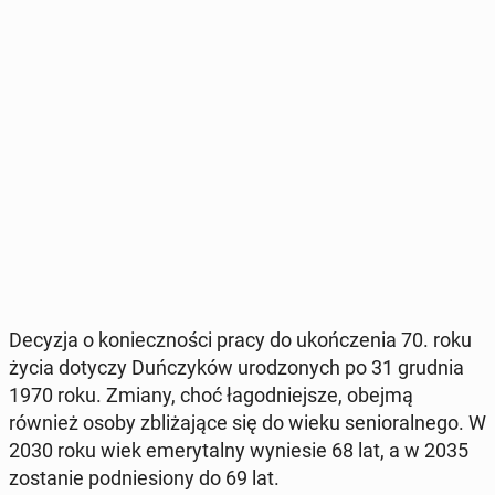
Decyzja o ko­niecz­no­ści pracy do ukoń­cze­nia 70. roku
życia dotyczy Duń­czy­ków uro­dzo­nych po 31 grudnia
1970 roku. Zmiany, choć ła­god­niej­sze, obejmą
również osoby zbli­ża­ją­ce się do wieku se­nio­ral­ne­go. W
2030 roku wiek eme­ry­tal­ny wy­nie­sie 68 lat, a w 2035
zo­sta­nie pod­nie­sio­ny do 69 lat.