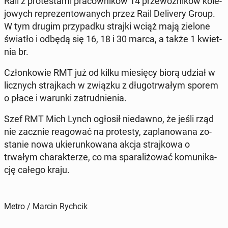
Rail z pro­te­sta­mi pra­cow­ni­ków 14 prze­woź­ni­ków ko­le­
jo­wych re­pre­zen­to­wa­nych przez Rail De­li­ve­ry Group.
W tym drugim przy­pad­ku strajki wciąż mają zielone
światło i odbędą się 16, 18 i 30 marca, a także 1 kwiet­
nia br.
Człon­ko­wie RMT już od kilku mie­się­cy biorą udział w
licz­nych straj­kach w związku z dłu­go­trwa­łym sporem
o płace i warunki za­trud­nie­nia.
Szef RMT Mich Lynch ogłosił nie­daw­no, że jeśli rząd
nie zacznie re­ago­wać na pro­te­sty, za­pla­no­wa­na zo­
sta­nie nowa ukie­run­ko­wa­na akcja straj­ko­wa o
trwałym cha­rak­te­rze, co ma spa­ra­li­żo­wać ko­mu­ni­ka­
cję całego kraju.
Metro / Marcin Rychcik