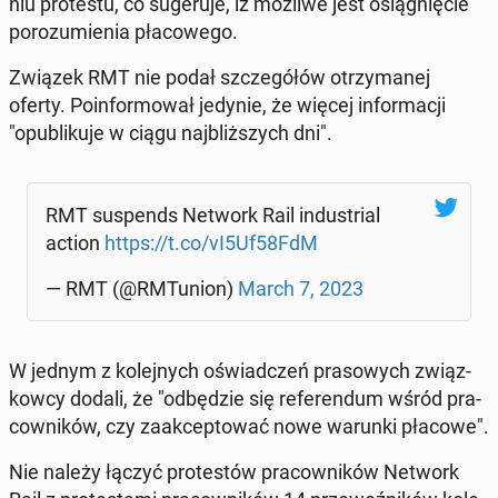
niu pro­te­stu, co su­ge­ru­je, iż możliwe jest osią­gnię­cie
po­ro­zu­mie­nia pła­co­we­go.
Związek RMT nie podał szcze­gó­łów otrzy­ma­nej
oferty. Po­in­for­mo­wał jedynie, że więcej in­for­ma­cji
"opu­bli­ku­je w ciągu naj­bliż­szych dni".
RMT su­spends Network Rail in­du­strial
action
https://t.co/vI5Uf58FdM
— RMT (@RMTu­nion)
March 7, 2023
W jednym z ko­lej­nych oświad­czeń pra­so­wych związ­
kow­cy dodali, że "od­bę­dzie się re­fe­ren­dum wśród pra­
cow­ni­ków, czy za­ak­cep­to­wać nowe warunki płacowe".
Nie należy łączyć pro­te­stów pra­cow­ni­ków Network