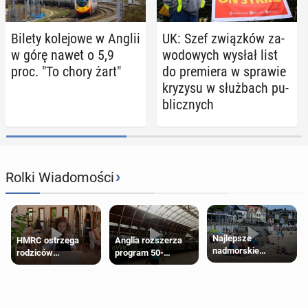
Bilety ko­le­jo­we w Anglii
UK: Szef związ­ków za­
w górę nawet o 5,9
wo­do­wych wysłał list
proc. "To chory żart"
do pre­mie­ra w sprawie
kryzysu w służ­bach pu­
blicz­nych
›
Rolki Wiadomości
Najlepsze
HMRC ostrzega
Anglia rozszerza
nadmorskie
rodziców
program 50-
miasteczko blisko
pobierających Child
procentowych
Londynu
Benefit. Mogą być
zniżek kolejowych
zobowiązani do
na 18-latków
zwrotu zasiłku