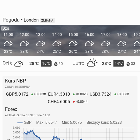
Pogoda
•
London
ZMIANA
Dziś
11:00
12:00
13:00
14:00
15:00
16:00
17:00
18:00
19:
23°C
23°C
24°C
25°C
26°C
28°C
28°C
27°C
24
Dziś
Jutro
28°C
28°C
16°C
14°C
50
33
Kurs NBP
Z DNIA: 10 SIERPNIA
5.0172
4.3010
3.7324
GBP
EUR
USD
+0.0038
+0.0028
+0.0088
4.6005
CHF
-0.0044
Forex
AKTUALIZACJA:
10 SIERPNIA, 11:30