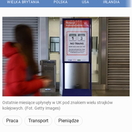
WIELKA BRYTANIA
POLSKA
USA
IRLANDIA
Ostatnie miesiące upłynęły w UK pod znakiem wielu strajków
kolejowych. (Fot. Getty Images)
Praca
Transport
Pieniądze