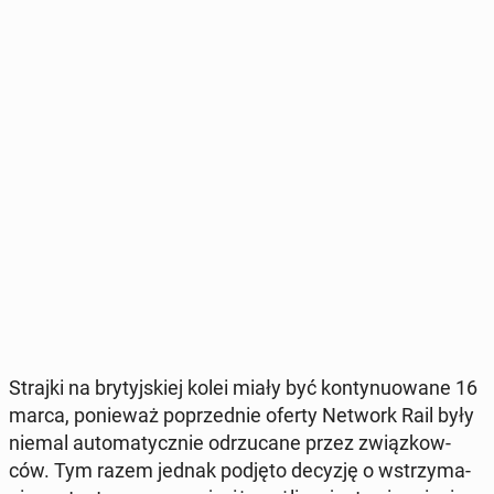
Strajki na bry­tyj­skiej kolei miały być kon­ty­nu­owa­ne 16
marca, po­nie­waż po­przed­nie oferty Network Rail były
niemal au­to­ma­tycz­nie od­rzu­ca­ne przez związ­kow­
ców. Tym razem jednak podjęto decyzję o wstrzy­ma­