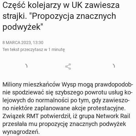
Część ko­le­ja­rzy w UK za­wie­sza
strajki. "Pro­po­zy­cja znacz­nych
pod­wy­żek"
8 MARCA 2023, 13:30
Ten tekst przeczytasz w 1 minutę
Miliony miesz­kań­ców Wysp mogą praw­do­po­dob­
nie spo­dzie­wać się szyb­sze­go powrotu usług ko­
le­jo­wych do nor­mal­no­ści po tym, gdy za­wie­szo­
no nie­któ­re za­pla­no­wa­ne akcje pro­te­sta­cyj­ne.
Związek RMT po­twier­dził, iż grupa Network Rail
prze­sła­ła mu pro­po­zy­cję znacz­nych pod­wy­żek
wy­na­gro­dzeń.