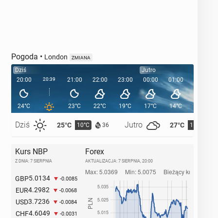
Pogoda
•
London
ZMIANA
Dziś
Jutro
20:00
20:39
21:00
22:00
23:00
00:00
01:00
02:00
24°C
23°C
22°C
19°C
17°C
14°C
13°C
Dziś
Jutro
25°C
27°C
10°C
11°C
36
Kurs NBP
Forex
Z DNIA: 7 SIERPNIA
AKTUALIZACJA:
7 SIERPNIA, 20:00
5.0134
GBP
-0.0085
4.2982
EUR
-0.0068
3.7236
USD
-0.0084
4.6049
CHF
-0.0031