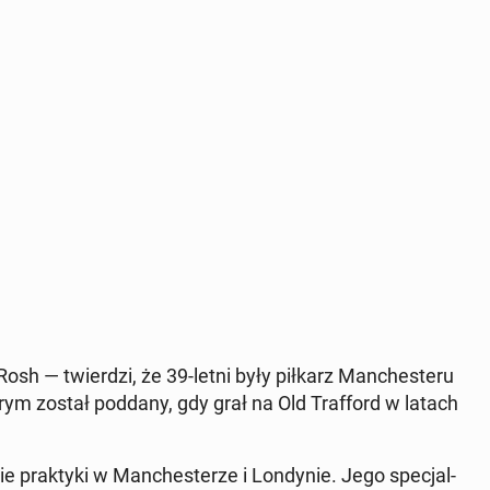
sh — twier­dzi, że 39-letni były piłkarz Man­che­ste­ru
órym został poddany, gdy grał na Old Traf­ford w latach
e prak­ty­ki w Man­che­ste­rze i Lon­dy­nie. Jego spe­cjal­