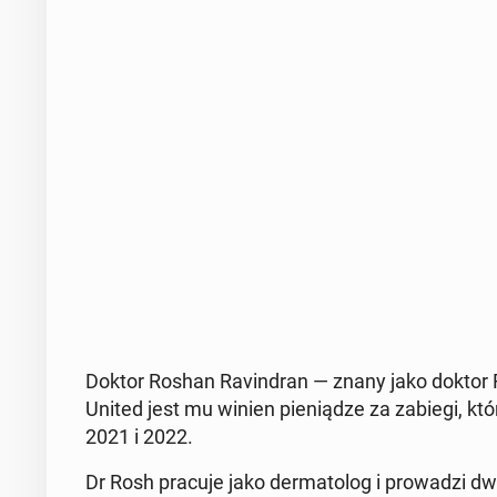
Doktor Roshan Ra­vin­dran — znany jako doktor Ro
United jest mu winien pie­nią­dze za zabiegi, kt
2021 i 2022.
Dr Rosh pracuje jako der­ma­to­log i pro­wa­dzi dwi