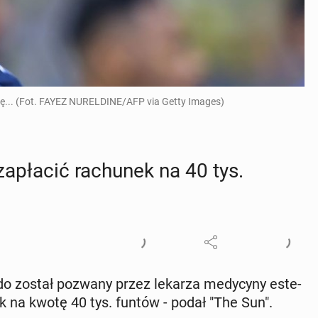
odę... (Fot. FAYEZ NURELDINE/AFP via Getty Images)
a­pła­cić ra­chu­nek na 40 tys.
aldo został pozwany przez lekarza me­dy­cy­ny es­te­
nek na kwotę 40 tys. funtów - podał "The Sun".