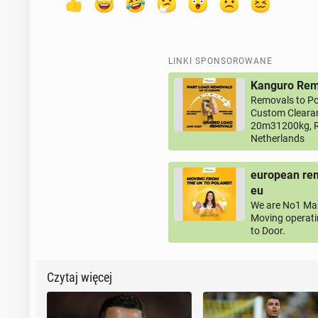
LINKI SPONSOROWANE
Kanguro Remo
Removals to Po
Custom Clearan
20m31200kg, R
Netherlands
european rem
eu
We are No1 Man
Moving operati
to Door.
Czytaj więcej