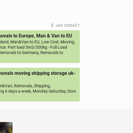
JAK DODAĆ?
vals to Europe, Man & Van to EU
land, Man&Van to EU, Low Cost, Moving,
ce. Part load 5m3/300kg - Full Load
emovals to Germany, Removals to
ovals moving shipping storage uk-
&Van, Removals, Shipping,
ng 6 days a week, Monday-Saturday, Door