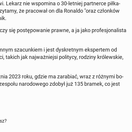
. Lekarz nie wspo­mi­na o 30-letniej part­ner­ce pił­ka­
u czytamy, że pra­co­wał on dla Ronaldo "oraz człon­ków
ik.
zy się po­stę­po­wa­nie prawne, a ja jako pro­fe­sjo­na­li­sta
m­nym sza­cun­kiem i jest dys­kret­nym eks­per­tem od
akich jak naj­waż­niej­si po­li­ty­cy, rodziny kró­lew­skie,
z­nia 2023 roku, gdzie ma za­ra­biać, wraz z różnymi bo­
 zespołu na­ro­do­we­go zdobył już 135 bramek, co jest
isz?