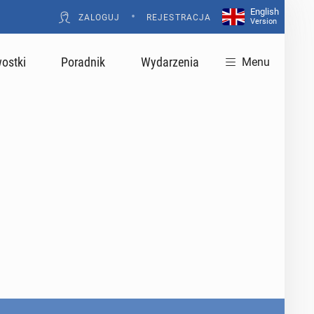
English
•
ZALOGUJ
REJESTRACJA
Version
ostki
Poradnik
Wydarzenia
Menu