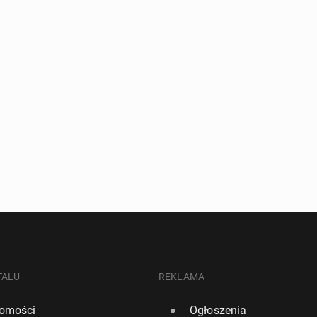
TALU
REKLAMA
omości
Ogłoszenia