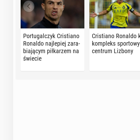
Por­tu­gal­czyk Cri­stia­no
Cri­stia­no Ronaldo 
Ronaldo naj­le­piej za­ra­
kom­pleks spor­to­w
bia­ją­cym pił­ka­rzem na
centrum Lizbony
świecie