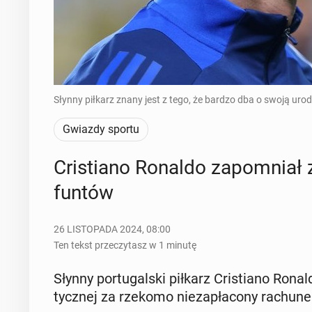
Słynny piłkarz znany jest z tego, że bardzo dba o swoją ur
Gwiazdy sportu
Cri­stia­no Ronaldo za­po­mniał z
funtów
26 LISTOPADA 2024, 08:00
Ten tekst przeczytasz w 1 minutę
Słynny por­tu­gal­ski piłkarz Cri­stia­no Ron
tycz­nej za rzekomo nie­za­pła­co­ny ra­chu­