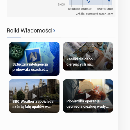
Źródło: currencybeacon.com
›
Rolki Wiadomości
Zasiłki dla osób
cierpiących na
Sztuczna inteligencja
schorzenia psychiczne
próbowała oszukać
człowieka
Pionierska operacja
BBC Weather zapowiada
usunięcia ciężkiej wady
szóstą falę upałów w
wrodzonej płodu w łonie
Londynie
matki