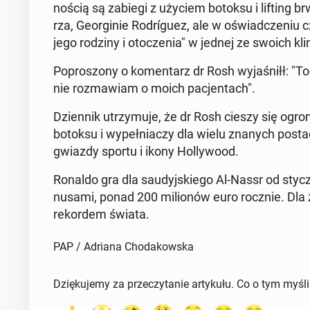
no­ścią są zabiegi z użyciem botoksu i lifting brwi
rza, Geo­r­gi­nie Ro­drígu­ez, ale w oświad­cze­ni
jego rodziny i oto­cze­nia" w jednej ze swoich klin
Po­pro­szo­ny o ko­men­tarz dr Rosh wy­ja­śniłł: "Toc
nie roz­ma­wiam o moich pa­cjen­tach".
Dzien­nik utrzy­mu­je, że dr Rosh cieszy się ogro
botoksu i wy­peł­nia­czy dla wielu znanych postaci, t
gwiazdy sportu i ikony Hol­ly­wo­od.
Ronaldo gra dla sau­dyj­skie­go Al-Nassr od styc
nu­sa­mi, ponad 200 mi­lio­nów euro rocznie. Dla
re­kor­dem świata.
PAP / Adriana Chodakowska
Dziękujemy za przeczytanie artykułu. Co o tym myśl