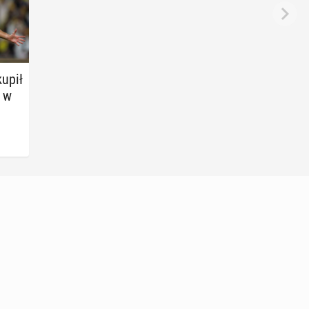
kupił
y w