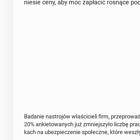
nie­sie ceny, aby móc za­pła­cić rosnące po
Badanie na­stro­jów wła­ści­cie­li firm, prze­pro­w
20% an­kie­to­wa­nych już zmniej­szy­ło liczbę pra
kach na ubez­pie­cze­nie spo­łecz­ne, które weszł