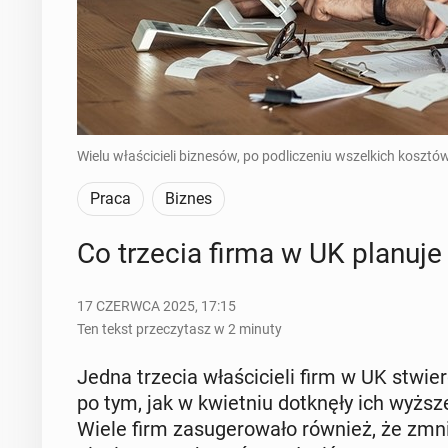
Wielu właścicieli biznesów, po podliczeniu wszelkich kosztó
Praca
Biznes
Co trzecia firma w UK planuje da
17 CZERWCA 2025, 17:15
Ten tekst przeczytasz w 2 minuty
Jedna trzecia wła­ści­cie­li firm w UK stwier­d
po tym, jak w kwiet­niu do­tknę­ły ich wyższe
Wiele firm za­su­ge­ro­wa­ło również, że zmn