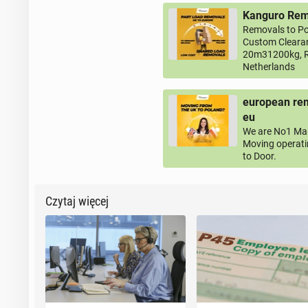
Kanguro Remo
Removals to Po
Custom Clearan
20m31200kg, R
Netherlands
european rem
eu
We are No1 Man
Moving operati
to Door.
Czytaj więcej