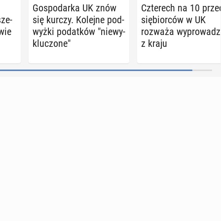
Go­spo­dar­ka UK znów
Czte­rech na 10 prze
sze­
się kurczy. Kolejne pod­
się­bior­ców w UK
wie
wyż­ki po­dat­ków "nie­wy­
rozważa wy­pro­wadz
klu­czo­ne"
z kraju