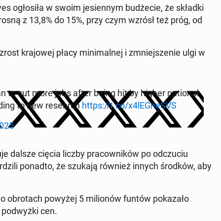
s ogło­si­ła w swoim je­sien­nym bu­dże­cie, że składki
wzrosną z 13,8% do 15%, przy czym wzrósł też próg, od
ost kra­jo­wej płacy mi­ni­mal­nej i zmniej­sze­nie ulgi w
n to cut more jobs after being hit by higher na­tio­nal
or­ding to new re­se­arch
https://t.co/x4lE­Gne­SVS
2025
uje dalsze cięcia liczby pra­cow­ni­ków po od­czu­ciu
er­dzi­li ponadto, że szukają również innych środków, aby
ii o ob­ro­tach powyżej 5 mi­lio­nów funtów po­ka­za­ło
 pod­wyż­ki cen.