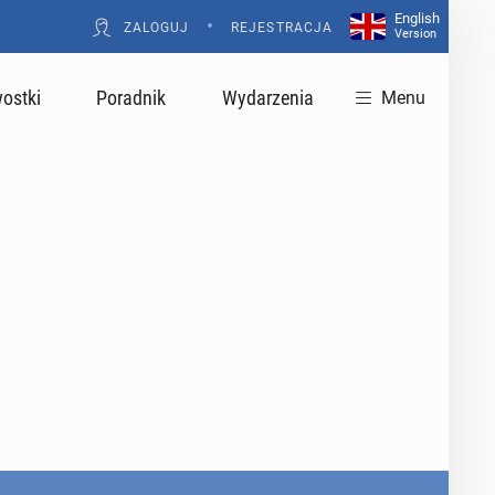
English
•
ZALOGUJ
REJESTRACJA
Version
ostki
Poradnik
Wydarzenia
Menu