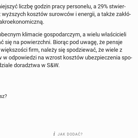
iej­szyć liczbę godzin pracy per­so­ne­lu, a 29% stwier­
z wyż­szych kosztów su­row­ców i energii, a także za­kłó­
kro­eko­no­micz­ną.
ecnym kli­ma­cie go­spo­dar­czym, a wielu wła­ści­cie­li
ć się na po­wierzch­ni. Biorąc pod uwagę, że pensje
ęk­szo­ści firm, należy się spo­dzie­wać, że wiele z
ów w od­po­wie­dzi na wzrost kosztów ubez­pie­cze­nia spo­
w dziale do­radz­twa w S&W.
isz?
JAK DODAĆ?