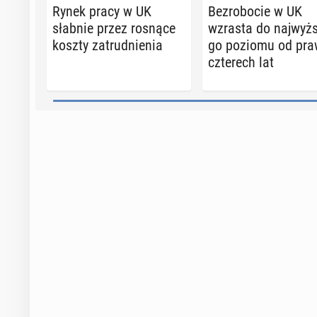
Rynek pracy w UK
Bez­ro­bo­cie w UK
słabnie przez rosnące
wzrasta do naj­wyż­
koszty za­trud­nie­nia
go poziomu od pra
czte­rech lat