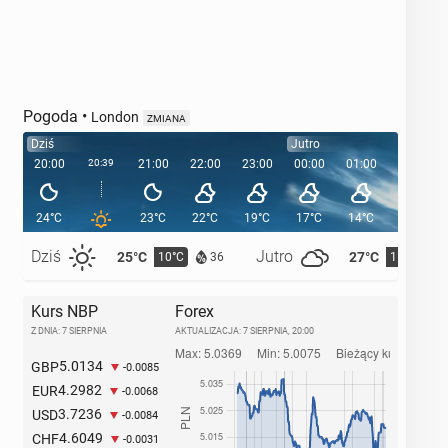
Pogoda
•
London
ZMIANA
Dziś
Jutro
20:00
20:39
21:00
22:00
23:00
00:00
01:00
02:00
24°C
23°C
22°C
19°C
17°C
14°C
13°C
Dziś
Jutro
25°C
27°C
10°C
11°C
36
Kurs NBP
Forex
Z DNIA: 7 SIERPNIA
AKTUALIZACJA:
7 SIERPNIA, 20:00
5.0134
GBP
-0.0085
4.2982
EUR
-0.0068
3.7236
USD
-0.0084
4.6049
CHF
-0.0031