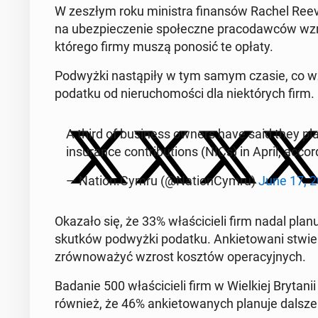
W zeszłym roku mi­ni­stra fi­nan­sów Rachel Reeve
na ubez­pie­cze­nie spo­łecz­ne pra­co­daw­ców 
którego firmy muszą ponosić te opłaty.
Pod­wyż­ki na­stą­pi­ły w tym samym czasie, co wzr
podatku od nie­ru­cho­mo­ści dla nie­któ­rych firm.
A third of bu­si­ness owners have said they pla
in­su­ran­ce con­tri­bu­tions (NICs) in April, ac­c
— Nation.Cymru (@Na­tion­Cym­ru)
June 17, 
Okazało się, że 33% wła­ści­cie­li firm nadal plan
skutków pod­wyż­ki podatku. An­kie­to­wa­ni stwi
zrów­no­wa­żyć wzrost kosztów ope­ra­cyj­nych.
Badanie 500 wła­ści­cie­li firm w Wiel­kiej Bry­ta­n
również, że 46% an­kie­to­wa­nych planuje dalsze