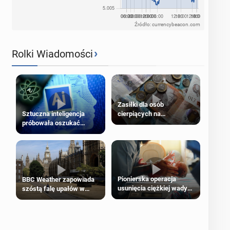
Źródło: currencybeacon.com
›
Rolki Wiadomości
Zasiłki dla osób
cierpiących na
Sztuczna inteligencja
schorzenia psychiczne
próbowała oszukać
człowieka
Pionierska operacja
BBC Weather zapowiada
usunięcia ciężkiej wady
szóstą falę upałów w
wrodzonej płodu w łonie
Londynie
matki