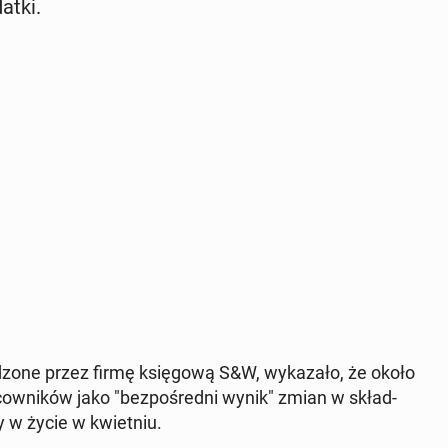
datki.
a­dzo­ne przez firmę księ­go­wą S&W, wy­ka­za­ło, że około
­cow­ni­ków jako "bez­po­śred­ni wynik" zmian w skład­
y w życie w kwiet­niu.