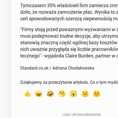
Tym­cza­sem 35% wła­ści­cie­li firm za­mie­rza zmn
dzi­ło, że rozważa za­mro­że­nie płac. Wynika to 
ceń spo­wo­do­wa­nych szerszą nie­pew­no­ścią ma­
"Firmy stoją przed po­waż­ny­mi wy­zwa­nia­mi w ob
musi po­dej­mo­wać trudne decyzje, aby utrzy­ma
sta­no­wią znaczną część ogólnej bazy kosztów wi
nich uważnie przy­glą­da się liczbie pra­cow­ni­k
łecz­ne­go" - wy­ja­śni­ła Claire Burden, partner 
Standard.co.uk / Adriana Chodakowska
Dziękujemy za przeczytanie artykułu. Co o tym myśl
LINKI SPONSOROWANE