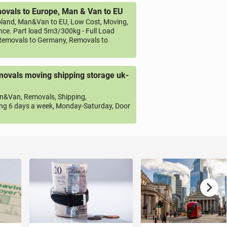
vals to Europe, Man & Van to EU
land, Man&Van to EU, Low Cost, Moving,
ce. Part load 5m3/300kg - Full Load
emovals to Germany, Removals to
ovals moving shipping storage uk-
&Van, Removals, Shipping,
ng 6 days a week, Monday-Saturday, Door