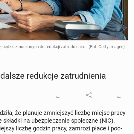
w, będzie zmuszonych do redukcji zatrudnienia... (Fot. Getty Images)
lsze re­duk­cje za­trud­nie­nia
zi­ła, że ​​pla­nu­je zmniej­szyć liczbę miejsc pracy
 składki na ubez­pie­cze­nie spo­łecz­ne (NIC).
iej­szy liczbę godzin pracy, zamrozi płace i pod­