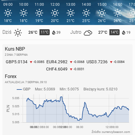
09:00
10:00
11:00
12:00
13:00
14:00
15:00
16:00
17:
18°C
18°C
19°C
20°C
21°C
25°C
26°C
26°C
25
Dziś
Jutro
26°C
27°C
11°C
14°C
39
19
Kurs NBP
Z DNIA: 7 SIERPNIA
5.0134
4.2982
3.7236
GBP
EUR
USD
-0.0085
-0.0068
-0.0084
4.6049
CHF
-0.0031
Forex
AKTUALIZACJA:
7 SIERPNIA, 09:10
Źródło: currencybeacon.com