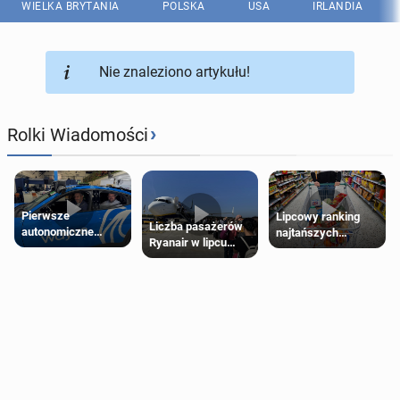
WIELKA BRYTANIA
POLSKA
USA
IRLANDIA
Nie znaleziono artykułu!
›
Rolki Wiadomości
Pierwsze
Lipcowy ranking
Liczba pasażerów
autonomiczne
najtańszych
Ryanair w lipcu
Ubery pojawią się
supermarketów
pobiła rekord
w Londynie jeszcze
tego lata