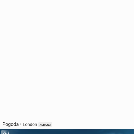
Pogoda
•
London
ZMIANA
Dziś