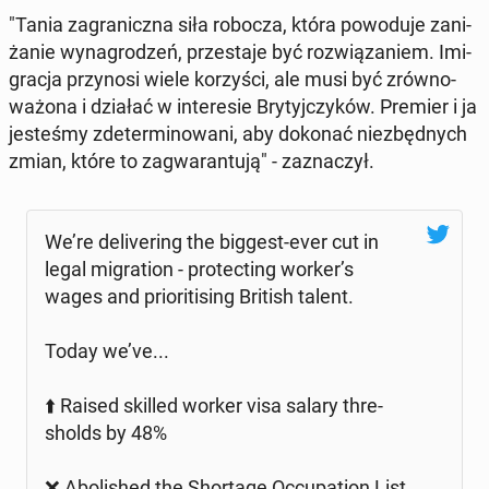
"Tania za­gra­nicz­na siła robocza, która po­wo­du­je za­ni­
ża­nie wy­na­gro­dzeń, prze­sta­je być roz­wią­za­niem. Imi­
gra­cja przy­no­si wiele ko­rzy­ści, ale musi być zrów­no­
wa­żo­na i działać w in­te­re­sie Bry­tyj­czy­ków. Premier i ja
je­ste­śmy zde­ter­mi­no­wa­ni, aby dokonać nie­zbęd­nych
zmian, które to za­gwa­ran­tu­ją" - za­zna­czył.
We’re de­li­ve­ring the biggest-ever cut in
legal mi­gra­tion - pro­tec­ting worker’s
wages and prio­ri­ti­sing British talent.
Today we’ve...
⬆️ Raised skilled worker visa salary thre­
sholds by 48%
❌ Abo­li­shed the Shor­ta­ge Oc­cu­pa­tion List