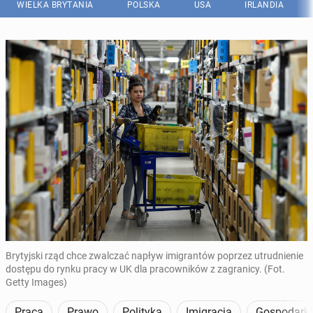
WIELKA BRYTANIA
POLSKA
USA
IRLANDIA
Brytyjski rząd chce zwalczać napływ imigrantów poprzez utrudnienie
dostępu do rynku pracy w UK dla pracowników z zagranicy. (Fot.
Getty Images)
Praca
Prawo
Polityka
Imigracja
Gospodark