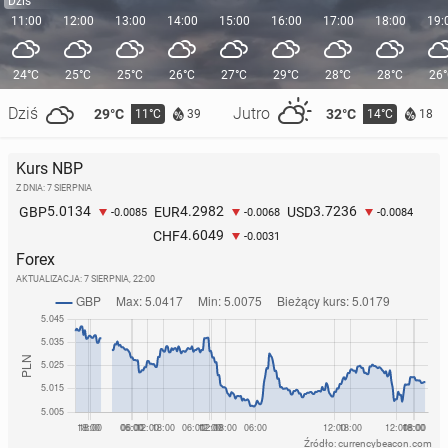
Dziś
11:00
12:00
13:00
14:00
15:00
16:00
17:00
18:00
19:
24°C
25°C
25°C
26°C
27°C
29°C
28°C
28°C
26
Dziś
Jutro
29°C
32°C
11°C
14°C
39
18
Kurs NBP
Z DNIA: 7 SIERPNIA
5.0134
4.2982
3.7236
GBP
EUR
USD
-0.0085
-0.0068
-0.0084
4.6049
CHF
-0.0031
Forex
AKTUALIZACJA:
7 SIERPNIA, 22:00
Źródło: currencybeacon.com