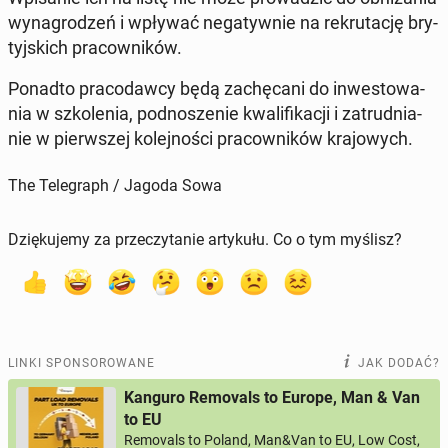
wy­na­gro­dzeń i wpływać ne­ga­tyw­nie na re­kru­ta­cję bry­
tyj­skich pra­cow­ni­ków.
Ponadto pra­co­daw­cy będą za­chę­ca­ni do in­we­sto­wa­
nia w szko­le­nia, pod­no­sze­nie kwa­li­fi­ka­cji i za­trud­nia­
nie w pierw­szej ko­lej­no­ści pra­cow­ni­ków kra­jo­wych.
The Telegraph / Jagoda Sowa
Dziękujemy za przeczytanie artykułu. Co o tym myślisz?
LINKI SPONSOROWANE
JAK DODAĆ?
Kanguro Removals to Europe, Man & Van
to EU
Removals to Poland, Man&Van to EU, Low Cost,