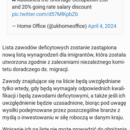
and 20% going rate salary di­sco­unt
pic.twitter.com/d57MlKpbZb
— Home Office (@ukho­me­of­fi­ce)
April 4, 2024
Lista zawodów de­fi­cy­to­wych zo­sta­nie za­stą­pio­na
nową listą wy­na­gro­dzeń dla imi­gran­tów, która została
utwo­rzo­na zgodnie z za­le­ce­nia­mi nie­za­leż­ne­go ko­mi­
te­tu do­rad­cze­go ds. mi­gra­cji.
Zawody znaj­du­ją­ce się na liście będą uwzględ­nia­ne
tylko wtedy, gdy będą wy­ma­ga­ły od­po­wied­nich kwa­li­
fi­ka­cji i będą za­wo­da­mi de­fi­cy­to­wy­mi, a także jeśli ich
uwzględ­nie­nie będzie uza­sad­nio­ne, biorąc pod uwagę
wysiłki po­dej­mo­wa­ne przez po­szcze­gól­ne branże z
myślą o in­we­sto­wa­niu w siłę roboczą w danym kraju.
Wpi­sa­nie ich na listę nie może pro­wa­dzić do ob­ni­ża­nia