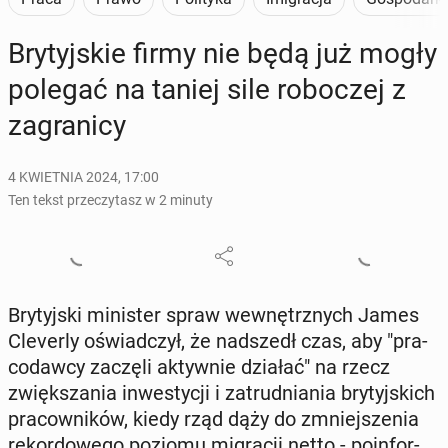
Bry­tyj­skie firmy nie będą już mogły
polegać na taniej sile ro­bo­czej z
za­gra­ni­cy
4 KWIETNIA 2024, 17:00
Ten tekst przeczytasz w 2 minuty
Bry­tyj­ski mi­ni­ster spraw we­wnętrz­nych James
Cle­ver­ly oświad­czył, że nad­szedł czas, aby "pra­
co­daw­cy zaczęli ak­tyw­nie działać" na rzecz
zwięk­sza­nia in­we­sty­cji i za­trud­nia­nia bry­tyj­skich
pra­cow­ni­ków, kiedy rząd dąży do zmniej­sze­nia
re­kor­do­we­go poziomu mi­gra­cji netto - po­in­for­