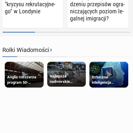
"kryzysu re­kru­ta­cyj­ne­
dze­niu prze­pi­sów ogra­
go" w Lon­dy­nie
ni­cza­ją­cych poziom le­
gal­nej imi­gra­cji?
›
Rolki Wiadomości
Najlepsze
Anglia rozszerza
Sztuczna
nadmorskie
program 50-
inteligencja
miasteczko blisko
procentowych
próbowała oszukać
Londynu
zniżek kolejowych
człowieka
na 18-latków