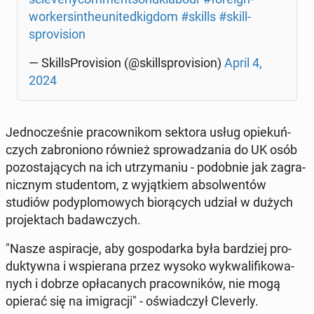
wor­ker­sin­theu­ni­ted­kig­dom
#skills
#skil­l­
spro­vi­sion
— Skil­l­sPro­vi­sion (@skil­l­spro­vi­sion)
April 4,
2024
Jed­no­cze­śnie pra­cow­ni­kom sektora usług opie­kuń­
czych za­bro­nio­no również spro­wa­dza­nia do UK osób
po­zo­sta­ją­cych na ich utrzy­ma­niu - po­dob­nie jak za­gra­
nicz­nym stu­den­tom, z wy­jąt­kiem ab­sol­wen­tów
studiów po­dy­plo­mo­wych bio­rą­cych udział w dużych
pro­jek­tach ba­daw­czych.
"Nasze aspi­ra­cje, aby go­spo­dar­ka była bar­dziej pro­
duk­tyw­na i wspie­ra­na przez wysoko wy­kwa­li­fi­ko­wa­
nych i dobrze opła­ca­nych pra­cow­ni­ków, nie mogą
opierać się na imi­gra­cji" - oświad­czył Cle­ver­ly.