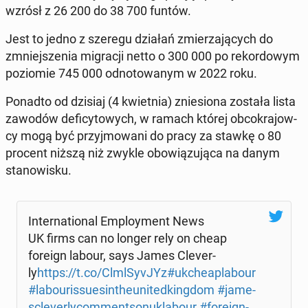
wzrósł z 26 200 do 38 700 funtów.
Jest to jedno z szeregu działań zmie­rza­ją­cych do
zmniej­sze­nia mi­gra­cji netto o 300 000 po re­kor­do­wym
po­zio­mie 745 000 od­no­to­wa­nym w 2022 roku.
Ponadto od dzisiaj (4 kwiet­nia) znie­sio­na została lista
zawodów de­fi­cy­to­wych, w ramach której ob­co­kra­jow­
cy mogą być przyj­mo­wa­ni do pracy za stawkę o 80
procent niższą niż zwykle obo­wią­zu­ją­ca na danym
sta­no­wi­sku.
In­ter­na­tio­nal Em­ploy­ment News
UK firms can no longer rely on cheap
foreign labour, says James Cle­ver­
ly
https://t.co/Clml­Sy­vJYz
#ukche­apla­bo­ur
#la­bo­uris­su­esin­theu­ni­ted­king­dom
#ja­me­
sc­le­ver­ly­com­ment­so­nu­kla­bo­ur
#fo­re­ign­