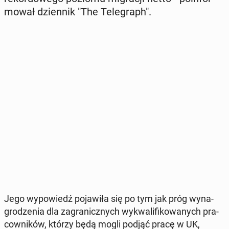
mo­wał dzien­nik "The Te­le­graph".
Jego wy­po­wiedź po­ja­wi­ła się po tym jak próg wy­na­
gro­dze­nia dla za­gra­nicz­nych wy­kwa­li­fi­ko­wa­nych pra­
cow­ni­ków, którzy będą mogli podjąć pracę w UK,