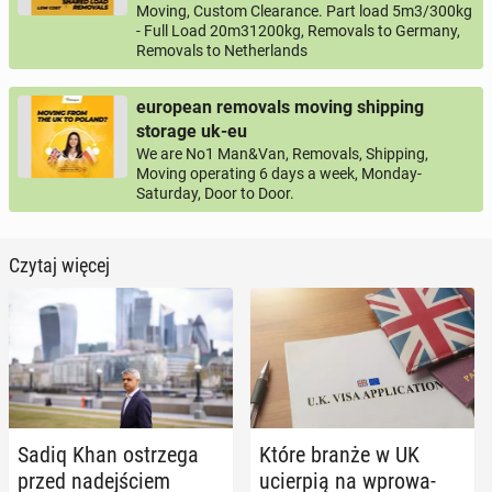
Moving, Custom Clearance. Part load 5m3/300kg
- Full Load 20m31200kg, Removals to Germany,
Removals to Netherlands
european removals moving shipping
storage uk-eu
We are No1 Man&Van, Removals, Shipping,
Moving operating 6 days a week, Monday-
Saturday, Door to Door.
Czytaj więcej
Sadiq Khan ostrze­ga
Które branże w UK
przed na­dej­ściem
ucier­pią na wpro­wa­