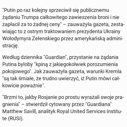
"Putin po raz kolejny sprze­ci­wił się pu­blicz­ne­mu
żądaniu Trumpa cał­ko­wi­te­go za­wie­sze­nia broni i nie
za­pła­cił za to żadnej ceny" – za­uwa­ży­ła gazeta, ze­sta­
wia­jąc to z ostrym trak­to­wa­niem pre­zy­den­ta Ukrainy
Wo­ło­dy­my­ra Ze­łen­skie­go przez ame­ry­kań­ską ad­mi­ni­
stra­cję.
Według dzien­ni­ka "Gu­ar­dian", przy­sta­nie na żądania
Putina byłoby "kpiną z ja­kie­go­kol­wiek po­ro­zu­mie­nia
po­ko­jo­we­go". Jak za­uwa­ży­ła gazeta, warunki Kremla
"są tak śmiałe, że trudno uwie­rzyć, iż Putin mówi cał­
ko­wi­cie po­waż­nie".
"Brzmi to, jakby Ro­sja­nie po prostu wy­ra­ża­li swoje pra­
gnie­nia" – stwier­dził cy­to­wa­ny przez "Gu­ar­dia­na"
Matthew Savill, ana­li­tyk Royal United Se­rvi­ces In­sti­tu­
te (RUSI).