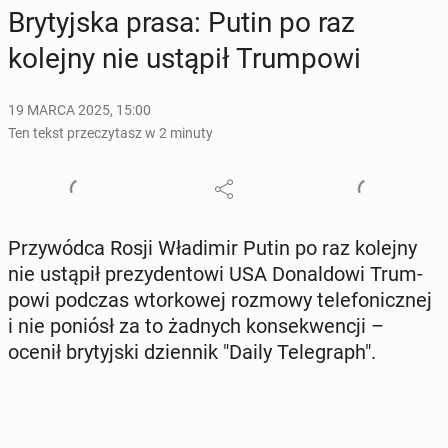
Bry­tyj­ska prasa: Putin po raz
kolejny nie ustąpił Trum­po­wi
19 MARCA 2025, 15:00
Ten tekst przeczytasz w 2 minuty
Przy­wód­ca Rosji Wła­di­mir Putin po raz kolejny
nie ustąpił pre­zy­den­to­wi USA Do­nal­do­wi Trum­
po­wi podczas wtor­ko­wej rozmowy te­le­fo­nicz­nej
i nie poniósł za to żadnych kon­se­kwen­cji –
ocenił bry­tyj­ski dzien­nik "Daily Te­le­graph".