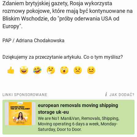
Zdaniem bry­tyj­skiej gazety, Rosja wy­ko­rzy­sta
rozmowy po­ko­jo­we, które mają być kon­ty­nu­owa­ne na
Bliskim Wscho­dzie, do "próby ode­rwa­nia USA od
Europy".
PAP / Adriana Chodakowska
Dziękujemy za przeczytanie artykułu. Co o tym myślisz?
LINKI SPONSOROWANE
JAK DODAĆ?
european removals moving shipping
storage uk-eu
We are No1 Man&Van, Removals, Shipping,
Moving operating 6 days a week, Monday-
Saturday, Door to Door.