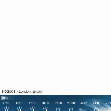
Pogoda
•
London
ZMIANA
Dziś
15:00
16:00
17:00
18:00
19:00
20:00
20:39
21:00
22: