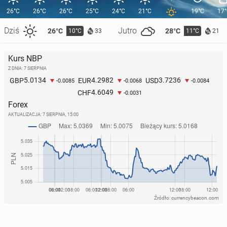
26°C
26°C
26°C
25°C
24°C
21°C
19°C
17
Dziś
Jutro
26°C
28°C
10°C
11°C
33
21
Kurs NBP
Z DNIA: 7 SIERPNIA
5.0134
4.2982
3.7236
GBP
EUR
USD
-0.0085
-0.0068
-0.0084
4.6049
CHF
-0.0031
Forex
AKTUALIZACJA:
7 SIERPNIA, 15:00
Źródło: currencybeacon.com