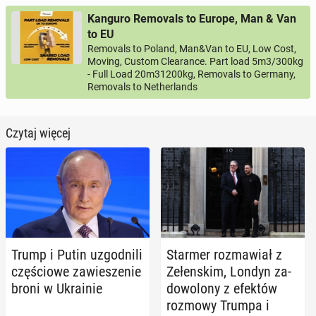
Kanguro Removals to Europe, Man & Van
to EU
Removals to Poland, Man&Van to EU, Low Cost,
Moving, Custom Clearance. Part load 5m3/300kg
- Full Load 20m31200kg, Removals to Germany,
Removals to Netherlands
Czytaj więcej
Trump i Putin uzgod­ni­li
Starmer roz­ma­wiał z
czę­ścio­we za­wie­sze­nie
Ze­łen­skim, Londyn za­
broni w Ukra­inie
do­wo­lo­ny z efektów
rozmowy Trumpa i