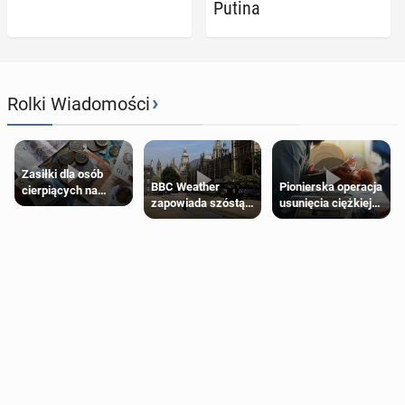
Putina
›
Rolki Wiadomości
Zasiłki dla osób
Pionierska operacja
BBC Weather
cierpiących na
usunięcia ciężkiej
zapowiada szóstą
schorzenia
wady wrodzonej
falę upałów w
psychiczne
płodu w łonie matki
Londynie