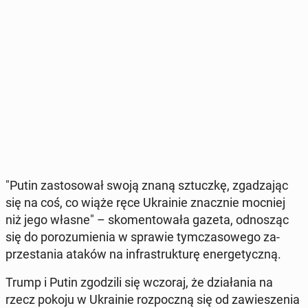
"Putin za­sto­so­wał swoją znaną sztucz­kę, zga­dza­jąc
się na coś, co wiąże ręce Ukra­inie znacz­nie mocniej
niż jego własne" – sko­men­to­wa­ła gazeta, od­no­sząc
się do po­ro­zu­mie­nia w sprawie tym­cza­so­we­go za­
prze­sta­nia ataków na in­fra­struk­tu­rę ener­ge­tycz­ną.
Trump i Putin zgo­dzi­li się wczoraj, że dzia­ła­nia na
rzecz pokoju w Ukra­inie roz­pocz­ną się od za­wie­sze­nia