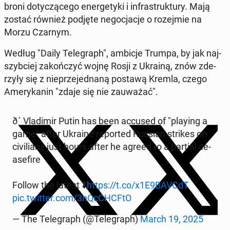
broni do­ty­czą­ce­go ener­ge­ty­ki i in­fra­struk­tu­ry. Mają
zostać również podjęte ne­go­cja­cje o ro­zej­mie na
Morzu Czarnym.
Według "Daily Te­le­graph", ambicje Trumpa, by jak naj­
szyb­ciej za­koń­czyć wojnę Rosji z Ukrainą, znów zde­
rzy­ły się z nie­prze­jed­na­ną postawą Kremla, czego
Ame­ry­ka­nin "zdaje się nie za­uwa­żać".
ð´ Vla­di­mir Putin has been accused of "playing a
game" after Ukraine re­por­ted Russian strikes on
ci­vi­lians just hours after he agreed to a partial ce­
ase­fi­re
Follow the latest ⬇️
https://t.co/x1E9BAVCdT
pic.twitter.com/3nQc­CHC­FtO
— The Te­le­graph (@Te­le­graph)
March 19, 2025