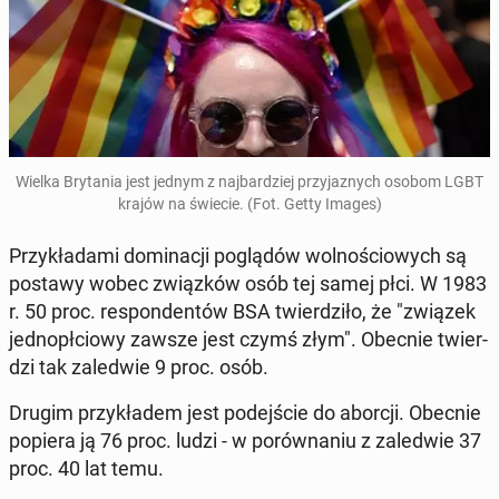
Wielka Bry­ta­nia jest jednym z naj­bar­dziej przy­ja­znych osobom LGBT
krajów na świecie. (Fot. Getty Images)
Przy­kła­da­mi do­mi­na­cji po­glą­dów wol­no­ścio­wych są
postawy wobec związ­ków osób tej samej płci. W 1983
r. 50 proc. re­spon­den­tów BSA twier­dzi­ło, że "związek
jed­no­pł­cio­wy zawsze jest czymś złym". Obecnie twier­
dzi tak za­le­d­wie 9 proc. osób.
Drugim przy­kła­dem jest po­dej­ście do aborcji. Obecnie
popiera ją 76 proc. ludzi - w po­rów­na­niu z za­le­d­wie 37
proc. 40 lat temu.