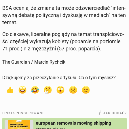
BSA ocenia, że zmiana ta może od­zwier­cie­dlać "in­ten­
syw­ną debatę po­li­tycz­ną i dys­ku­sję w mediach" na ten
temat.
Co ciekawe, li­be­ral­ne poglądy na temat trans­pł­cio­wo­
ści czę­ściej wy­ka­zu­ją kobiety (po­par­cie na po­zio­mie
71 proc.) niż męż­czyź­ni (57 proc. po­par­cia).
The Guardian / Marcin Rychcik
Dziękujemy za przeczytanie artykułu. Co o tym myślisz?
LINKI SPONSOROWANE
JAK DODAĆ?
european removals moving shipping