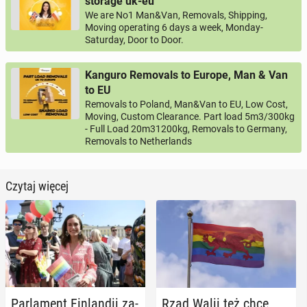
storage uk-eu
We are No1 Man&Van, Removals, Shipping,
Moving operating 6 days a week, Monday-
Saturday, Door to Door.
Kanguro Removals to Europe, Man & Van
to EU
Removals to Poland, Man&Van to EU, Low Cost,
Moving, Custom Clearance. Part load 5m3/300kg
- Full Load 20m31200kg, Removals to Germany,
Removals to Netherlands
Czytaj więcej
Par­la­ment Fin­lan­dii za­
Rząd Walii też chce