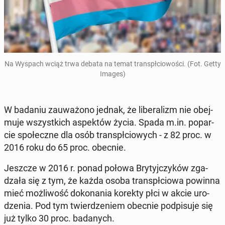
Na Wyspach wciąż trwa debata na temat trans­pł­cio­wo­ści. (Fot. Getty
Images)
W badaniu za­uwa­żo­no jednak, że li­be­ra­lizm nie obej­
mu­je wszyst­kich aspek­tów życia. Spada m.in. po­par­
cie spo­łecz­ne dla osób trans­pł­cio­wych - z 82 proc. w
2016 roku do 65 proc. obecnie.
Jeszcze w 2016 r. ponad połowa Bry­tyj­czy­ków zga­
dza­ła się z tym, że każda osoba trans­pł­cio­wa powinna
mieć moż­li­wość do­ko­na­nia korekty płci w akcie uro­
dze­nia. Pod tym twier­dze­niem obecnie pod­pi­su­je się
już tylko 30 proc. ba­da­nych.