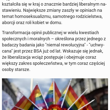
kształ­ci­ła się w kraj o znacz­nie bar­dziej li­be­ral­nym na­
sta­wie­niu. Naj­więk­sze zmiany zaszły w opi­niach na
temat ho­mo­sek­su­ali­zmu, sa­mot­ne­go ro­dzi­ciel­stwa,
aborcji oraz roli kobiet w domu.
Trans­for­ma­cja opinii pu­blicz­nej w wielu kwe­stiach
spo­łecz­nych i mo­ral­nych – okre­ślo­na przez jednego z
badaczy badania jako "niemal re­wo­lu­cyj­na" - "uchwy­
ca­na" jest przez BSA już od lat. Wska­zu­je się jednak,
że li­be­ra­li­za­cja wciąż po­stę­pu­je i obej­mu­je coraz
większy zakres spo­łe­czeń­stwa, w tym coraz czę­ściej
osoby starsze.