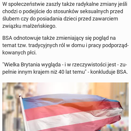
W spo­łe­czeń­stwie zaszły także ra­dy­kal­ne zmiany jeśli
chodzi o po­dej­ście do sto­sun­ków sek­su­al­nych przed
ślubem czy do po­sia­da­nia dzieci przed za­war­ciem
związku mał­żeń­skie­go.
BSA od­no­to­wu­je także zmie­nia­ją­cy się pogląd na
temat tzw. tra­dy­cyj­nych ról w domu i pracy pod­po­rząd­
ko­wa­nych płci.
"Wielka Bry­ta­nia wygląda - i w rze­czy­wi­sto­ści jest - zu­
peł­nie innym krajem niż 40 lat temu" - kon­klu­du­je BSA.