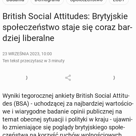
British Social At­ti­tu­des: Bry­tyj­skie
spo­łe­czeń­stwo staje się coraz bar­
dziej li­be­ral­ne
23 WRZEŚNIA 2023, 10:00
Ten tekst przeczytasz w 3 minuty
Wyniki te­go­rocz­nej ankiety British Social At­ti­tu­
des (BSA) - ucho­dzą­cej za naj­bar­dziej war­to­ścio­
we i wia­ry­god­ne badanie opinii pu­blicz­nej na
temat obecnej sy­tu­acji i po­li­ty­ki w kraju - ujaw­ni­
ło zmie­nia­ją­ce się poglądy bry­tyj­skie­go spo­łe­
czeń­stwa na korzyść ruchów wol­no­ścio­wych.