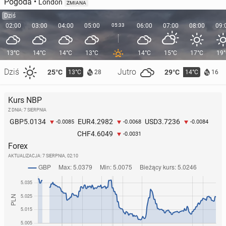
Pogoda
•
London
ZMIANA
Dziś
02:00
03:00
04:00
05:00
05:33
06:00
07:00
08:00
09:
13°C
14°C
14°C
13°C
14°C
15°C
17°C
19
Dziś
Jutro
25°C
29°C
13°C
14°C
28
16
Kurs NBP
Z DNIA: 7 SIERPNIA
5.0134
4.2982
3.7236
GBP
EUR
USD
-0.0085
-0.0068
-0.0084
4.6049
CHF
-0.0031
Forex
AKTUALIZACJA:
7 SIERPNIA, 02:10