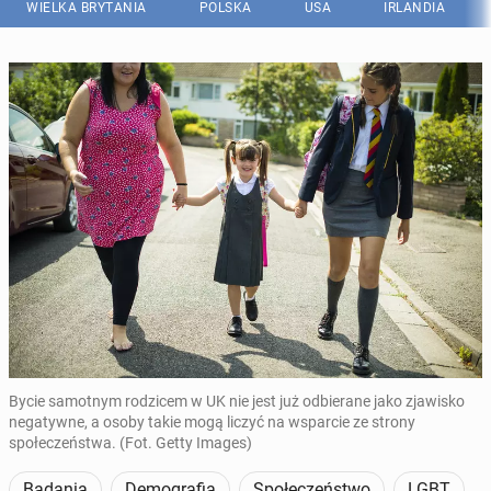
WIELKA BRYTANIA
POLSKA
USA
IRLANDIA
Bycie samotnym rodzicem w UK nie jest już odbierane jako zjawisko
negatywne, a osoby takie mogą liczyć na wsparcie ze strony
społeczeństwa. (Fot. Getty Images)
Badania
Demografia
Społeczeństwo
LGBT