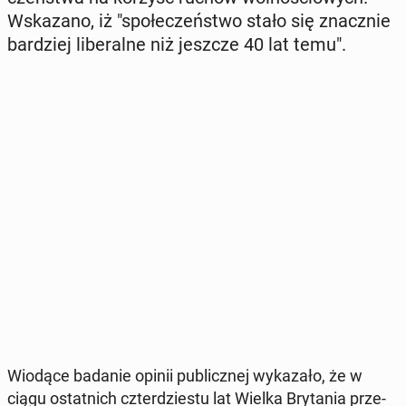
Wska­za­no, iż "spo­łe­czeń­stwo stało się znacz­nie
bar­dziej li­be­ral­ne niż jeszcze 40 lat temu".
Wiodące badanie opinii pu­blicz­nej wy­ka­za­ło, że w
ciągu ostat­nich czter­dzie­stu lat Wielka Bry­ta­nia prze­