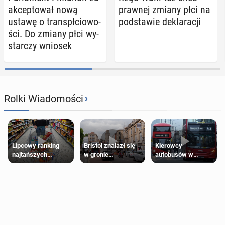
ak­cep­to­wał nową
prawnej zmiany płci na
ustawę o trans­pł­cio­wo­
pod­sta­wie de­kla­ra­cji
ści. Do zmiany płci wy­
star­czy wniosek
›
Rolki Wiadomości
Lipcowy ranking
Bristol znalazł się
Kierowcy
najtańszych
w gronie
autobusów w
supermarketów
najlepszych
Londynie
kierunków podróży
zapowiadają strajki
na świecie