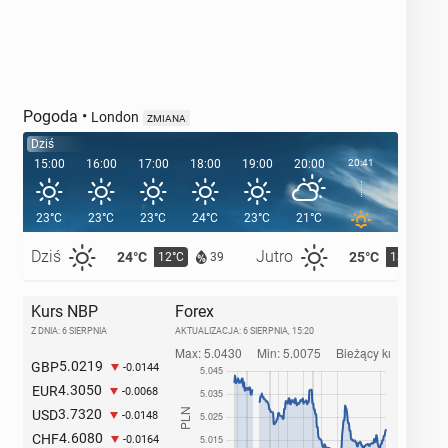
Pogoda
•
London
ZMIANA
Dziś
15:00
16:00
17:00
18:00
19:00
20:00
20:41
21:00
23°C
23°C
23°C
24°C
23°C
21°C
19°C
Dziś
Jutro
24°C
25°C
12°C
13°C
39
Kurs NBP
Forex
Z DNIA: 6 SIERPNIA
AKTUALIZACJA:
6 SIERPNIA, 15:20
5.0219
GBP
-0.0144
4.3050
EUR
-0.0068
3.7320
USD
-0.0148
4.6080
CHF
-0.0164