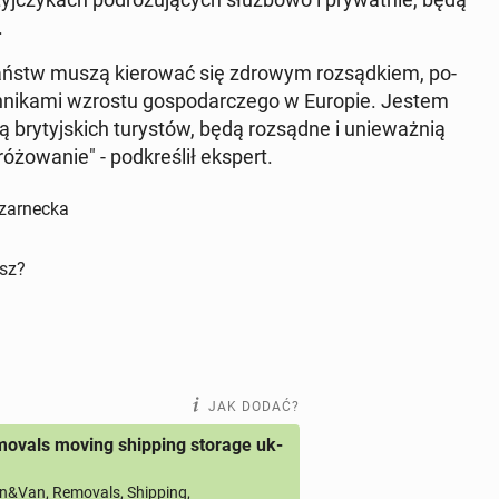
.
 państw muszą kie­ro­wać się zdrowym roz­sąd­kiem, po­
yn­ni­ka­mi wzrostu go­spo­dar­cze­go w Europie. Jestem
 bry­tyj­skich tu­ry­stów, będą roz­sąd­ne i unie­waż­nią
­żo­wa­nie" - pod­kre­ślił ekspert.
Czarnecka
isz?
JAK DODAĆ?
ovals moving shipping storage uk-
&Van, Removals, Shipping,