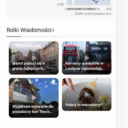
Źródło: currencybeacon.com
›
Rolki Wiadomości
Bristol znalazł się w
Kierowcy autobusów w
gronie najlepszych
Londynie zapowiadają
kierunków podróży na
strajki
świecie
Polacy to mięsożercy?
Wyjątkowe wyzwanie dla
posiadaczy kart Tesco
Clubcard!