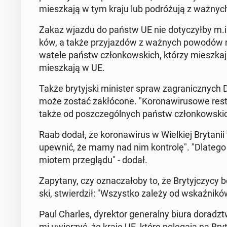
miesz­ka­ją w tym kraju lub po­dró­żu­ją z ważn
Zakaz wjazdu do państw UE nie do­ty­czył­by m.in.
ków, a także przy­jaz­dów z ważnych powodów ro
wa­te­le państw człon­kow­skich, którzy miesz­ka­ją 
miesz­ka­ją w UE.
Także bry­tyj­ski mi­ni­ster spraw za­gra­nicz­nyc
może zostać za­kłó­co­ne. "Ko­ro­na­wi­ru­so­we re­
także od po­szcze­gól­nych państw człon­kow­skich
Raab dodał, że ko­ro­na­wi­rus w Wiel­kiej Bry­ta­n
upewnić, że mamy nad nim kon­tro­lę". "Dlatego r
mio­tem prze­glą­du" - dodał.
Za­py­ta­ny, czy ozna­cza­ło­by to, że Bry­tyj­czy­cy
ski, stwier­dził: "Wszyst­ko zależy od wskaź­ni­ków
Paul Charles, dy­rek­tor ge­ne­ral­ny biura do­radz
mi uwie­rzyć, że kraje UE, które po­le­ga­ją na Bry­t