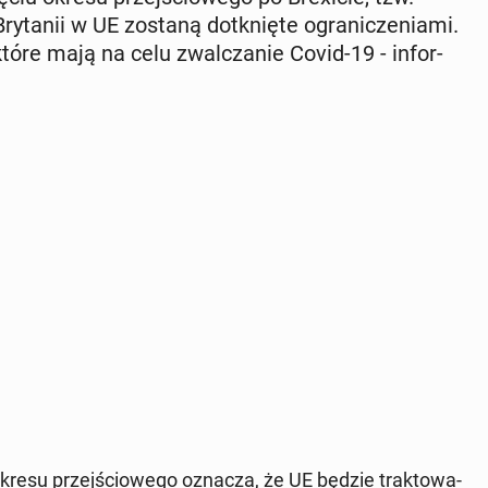
ry­ta­nii w UE zostaną do­tknię­te ogra­ni­cze­nia­mi.
tóre mają na celu zwal­cza­nie Covid-19 - in­for­
 okresu przej­ścio­we­go oznacza, że ​​UE będzie trak­to­wa­