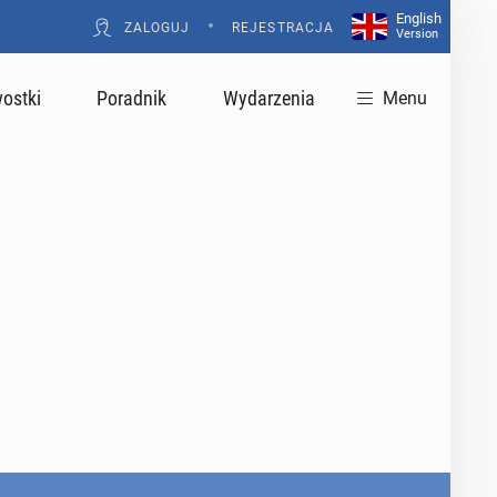
English
•
ZALOGUJ
REJESTRACJA
Version
ostki
Poradnik
Wydarzenia
Menu