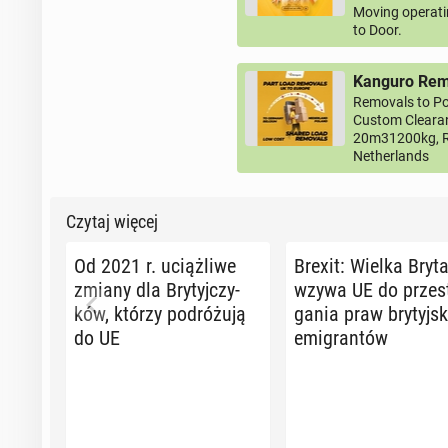
Moving operati
to Door.
Kanguro Remo
Removals to Po
Custom Clearan
20m31200kg, R
Netherlands
Czytaj więcej
Od 2021 r. uciąż­li­we
Brexit: Wielka Bry­ta
zmiany dla Bry­tyj­czy­
wzywa UE do prze­s
ków, którzy po­dró­żu­ją
ga­nia praw bry­tyj­s
do UE
emi­gran­tów