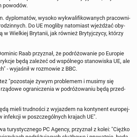
ych powodów.
 dy­plo­ma­tów, wysoko wy­kwa­li­fi­ko­wa­nych pra­cow­ni­
­dzin­nych. Do UE mogliby na­to­miast wjeż­dżać oby­
w Wiel­kiej Bry­ta­nii, jak również Bry­tyj­czy­cy, którzy
h Dominic Raab przy­znał, że po­dró­żo­wa­nie po Europie
stryk­cje będą zależeć od wspól­ne­go sta­no­wi­ska UE, ale
" - wy­ja­śnił w roz­mo­wie z BBC.
ii też "po­zo­sta­je żywym pro­ble­mem i musimy się
ządowe ogra­ni­cze­nia w po­dró­żo­wa­niu będą przed­
 będą mieli trud­no­ści z wy­jaz­dem na kon­ty­nent eu­ro­pej­
 in­fek­cji w po­szcze­gól­nych krajach UE".
­twa tu­ry­stycz­ne­go PC Agency, przy­znał z kolei: "Ciężko
yj­czy­kach po­dró­żu­ją­cych służ­bo­wo i pry­wat­nie, będą