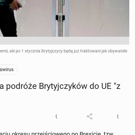
, ale po 1 stycznia Brytyjczycy będą już traktowani jak obywatele
awirus
ia podróże Bry­tyj­czy­ków do UE "z
ciu okresu przej­ścio­we­go po Bre­xi­cie, tzw.