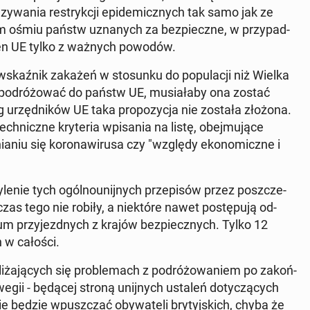
ą­zy­wa­nia re­stryk­cji epi­de­micz­nych tak samo jak ze
iem ośmiu państw uzna­nych za bez­piecz­ne, w przy­pad­
teren UE tylko z ważnych powodów.
ź­nik zakażeń w sto­sun­ku do po­pu­la­cji niż Wielka
ie po­dró­żo­wać do państw UE, mu­sia­ła­by ona zostać
urzęd­ni­ków UE taka pro­po­zy­cja nie została złożona.
h­nicz­ne kry­te­ria wpi­sa­nia na listę, obej­mu­ją­ce
a­niu się ko­ro­na­wi­ru­sa czy "względy eko­no­micz­ne i
le­nie tych ogól­no­unij­nych prze­pi­sów przez po­szcze­
zas tego nie robiły, a nie­któ­re nawet po­stę­pu­ją od­
­rium przy­jezd­nych z krajów bez­piecz­nych. Tylko 12
h w całości.
ża­ją­cych się pro­ble­mach z po­dró­żo­wa­niem po za­koń­
we­gii - będącej stroną unij­nych ustaleń do­ty­czą­cych
nie będzie wpusz­czać oby­wa­te­li bry­tyj­skich, chyba że