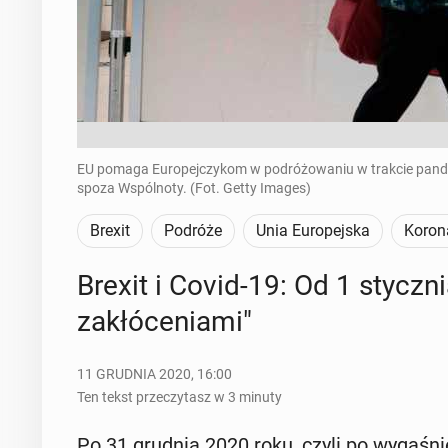
EU pomaga Europejczykom w podróżowaniu w trakcie pandemii
spoza Wspólnoty. (Fot. Getty Images)
Brexit
Podróże
Unia Europejska
Koron
Brexit i Covid-19: Od 1 stycz­n
za­kłó­ce­nia­mi"
11 GRUDNIA 2020, 16:00
Ten tekst przeczytasz w 3 minuty
Po 31 grudnia 2020 roku, czyli po wy­ga­śnię­