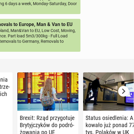
ng 6 days a week, Monday-Saturday, Door
vals to Europe, Man & Van to EU
land, Man&Van to EU, Low Cost, Moving,
ce. Part load 5m3/300kg - Full Load
emovals to Germany, Removals to
­nia
trze­
kich
Brexit: Rząd przy­go­tu­je
Status osie­dle­nia: A
Bry­tyj­czy­ków do po­dró­
ko­wa­ło już ponad 7
żo­wa­nia po UE
tys. Polaków w UK