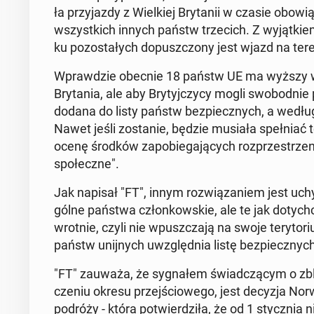
ła przy­jaz­dy z Wiel­kiej Bry­ta­nii w czasie obo­wi
wszyst­kich innych państw trze­cich. Z wy­jąt­k
ku po­zo­sta­łych do­pusz­czo­ny jest wjazd na 
Wpraw­dzie obecnie 18 państw UE ma wyższy wska
Bry­ta­nia, ale aby Bry­tyj­czy­cy mogli swo­bod­n
dodana do listy państw bez­piecz­nych, a według 
Nawet jeśli zo­sta­nie, będzie musiała speł­niać tec
ocenę środków za­po­bie­ga­ją­cych roz­prze­strze­ni
spo­łecz­ne".
Jak napisał "FT", innym roz­wią­za­niem jest uchy­
gól­ne państwa człon­kow­skie, ale te jak do­tych­c
wrot­nie, czyli nie wpusz­cza­ją na swoje te­ry­to
państw unij­nych uwzględ­nia listę bez­piecz­nyc
"FT" zauważa, że sy­gna­łem świad­czą­cym o zbli­
cze­niu okresu przej­ścio­we­go, jest decyzja Nor­
podróży - która po­twier­dzi­ła, że od 1 stycz­nia 