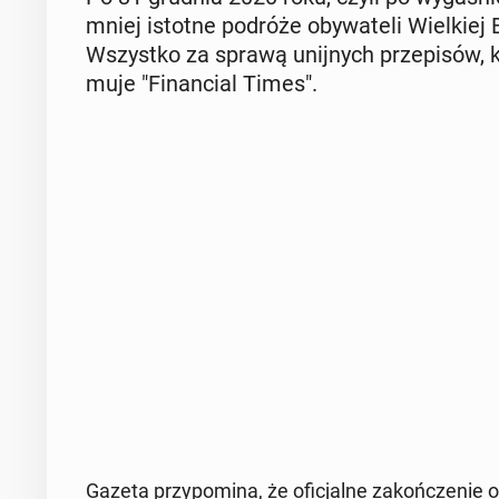
mniej istotne podróże oby­wa­te­li Wiel­kiej B
Wszyst­ko za sprawą unij­nych prze­pi­sów, k
mu­je "Fi­nan­cial Times".
Gazeta przy­po­mi­na, że ofi­cjal­ne za­koń­cze­nie