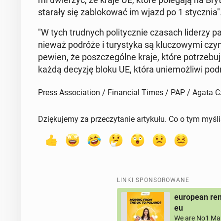
starały się za­blo­ko­wać im wjazd po 1 stycz­nia"
"W tych trud­nych po­li­tycz­nie czasach liderzy
nie­waż podróże i tu­ry­sty­ka są klu­czo­wy­mi cz
pewien, że po­szcze­gól­ne kraje, które po­trze­bu­ją
każdą decyzję bloku UE, która unie­moż­li­wi po­dró
Press Association / Financial Times / PAP / Agata 
Dziękujemy za przeczytanie artykułu. Co o tym myśl
LINKI SPONSOROWANE
european rem
eu
We are No1 Man