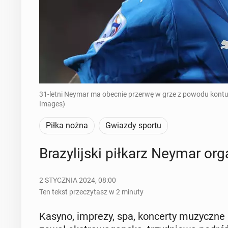
31-letni Neymar ma obecnie przerwę w grze z powodu kontuzj
Images)
Piłka nożna
Gwiazdy sportu
Bra­zy­lij­ski piłkarz Neymar or­ga
2 STYCZNIA 2024, 08:00
Ten tekst przeczytasz w 2 minuty
Kasyno, imprezy, spa, kon­cer­ty mu­zycz­ne i