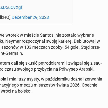
/AsU5uQvXgf
al­kHQ)
De­cem­ber 29, 2023
się we wtorek w mieście Santos, nie zostało wybrane
u Neymar roz­po­czy­nał swoją karierę. De­biu­to­wał w
­rech sezonów w 103 meczach zdobył 54 gole. Stąd prze­
aint-Germain.
tem dali się skusić pe­tro­do­la­ra­mi i związał się z sau­
o od czasu swojego przy­by­cia na Pół­wy­sep Arabski.
 i miał trzy asysty, w paź­dzier­ni­ku doznał ze­rwa­nia
mi­na­cyj­ne­go meczu mi­strzostw świata 2026. Obecnie
ie wróci na boisko.