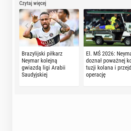
Czytaj więcej
Bra­zy­lij­ski piłkarz
El. MŚ 2026: Neym
Neymar kolejną
doznał po­waż­nej k
gwiazdą ligi Arabii
tu­zji kolana i przej­
Sau­dyj­skiej
ope­ra­cję