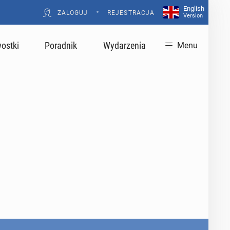
English
•
ZALOGUJ
REJESTRACJA
Version
ostki
Poradnik
Wydarzenia
Menu