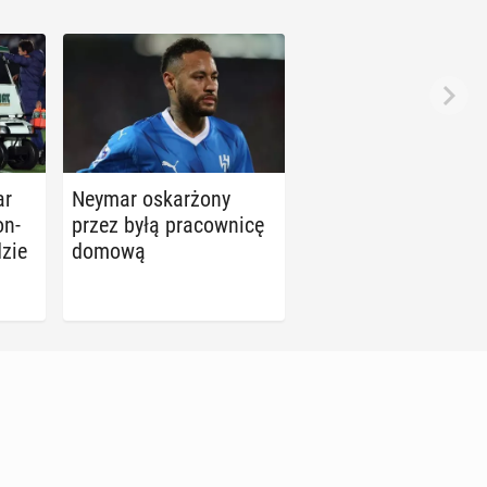
ar
Neymar oskar­żo­ny
on­
przez byłą pra­cow­ni­cę
dzie
domową