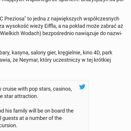
 Pre­zio­sa" to jedna z naj­więk­szych współ­cze­snych
­sza wy­so­kość wieży Eiffla, a na pokład może zabrać aż
l­kich Wodach) bez­po­śred­nio na­wią­zu­je do na­zwi­
ary, kasyna, salony gier, krę­giel­nie, kino 4D, park
wia, że Neymar, który uczest­ni­czy w tej krót­kiej
ry cruise with pop stars, casinos,
star at­trac­tion.
d his family will be on board the
al guests at a number of the
ur­sion.