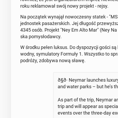
roku re­kla­mo­wał swój nowy projekt - rejsy.
Na po­czą­tek wynajął no­wo­cze­sny statek - "MSC
jed­no­stek pa­sa­żer­skich. Jej długość prze­wyż
4345 osób. Projekt "Ney Em Alto Mar" (Ney Na Wie
ska po­my­sło­daw­cy.
W środku pełen luksus. Do dys­po­zy­cji gości są b
wodny, sy­mu­la­to­ry Formuły 1. Wszyst­ko to spra
podróży, zdobywa nową sławę.
ð§ð· Neymar laun­ches luxu
and water parks – but he’s the 
As part of the trip, Neymar an
trip and will appear as speci
events over the three-day exc