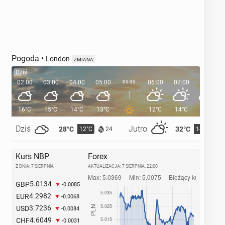
Pogoda
•
London
ZMIANA
Dziś
02:00
03:00
04:00
05:00
05:35
06:00
07:00
08:00
16°C
15°C
14°C
13°C
12°C
14°C
17°C
Dziś
Jutro
28°C
32°C
12°C
14°C
24
Kurs NBP
Forex
Z DNIA: 7 SIERPNIA
AKTUALIZACJA:
7 SIERPNIA, 22:00
5.0134
GBP
-0.0085
4.2982
EUR
-0.0068
3.7236
USD
-0.0084
4.6049
CHF
-0.0031