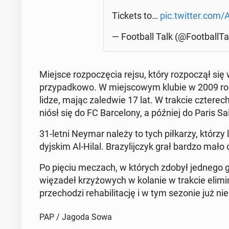
Tickets to…
pic.twitter.com
— Fo­ot­ball Talk (@Fo­ot­bal­l­T
Miejsce roz­po­czę­cia rejsu, który roz­po­czął 
przy­pad­ko­wo. W miej­sco­wym klubie w 2009 rok
lidze, mając za­le­d­wie 17 lat. W trakcie czte
niósł się do FC Bar­ce­lo­ny, a później do Paris S
31-letni Neymar należy to tych pił­ka­rzy, którzy la
dyj­skim Al-Hilal. Bra­zy­lij­czyk grał bardzo mał
Po pięciu meczach, w których zdobył jednego gola
wię­za­deł krzy­żo­wych w kolanie w trakcie eli­
prze­cho­dzi re­ha­bi­li­ta­cję i w tym sezonie już n
PAP / Jagoda Sowa