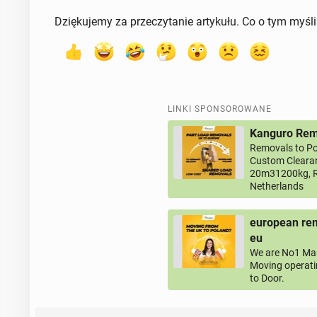
Dziękujemy za przeczytanie artykułu. Co o tym myśl
LINKI SPONSOROWANE
Kanguro Remo
Removals to Po
Custom Clearan
20m31200kg, R
Netherlands
european rem
eu
We are No1 Man
Moving operati
to Door.