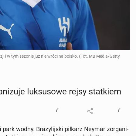
i i w tym sezonie już nie wróci na boisko. (Fot. MB Media/Getty
­ni­zu­je luk­su­so­we rejsy stat­kiem
 park wodny. Bra­zy­lij­ski piłkarz Neymar zor­ga­ni­