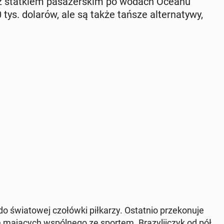
róż stat­kiem pa­sa­żer­skim po wodach Oceanu
0 tys. dolarów, ale są także tańsze al­ter­na­ty­wy,
wia­to­wej czo­łów­ki pił­ka­rzy. Ostat­nio prze­ko­nu­je
le ma­ją­cych wspól­ne­go ze sportem. Bra­zy­lij­czyk od pół