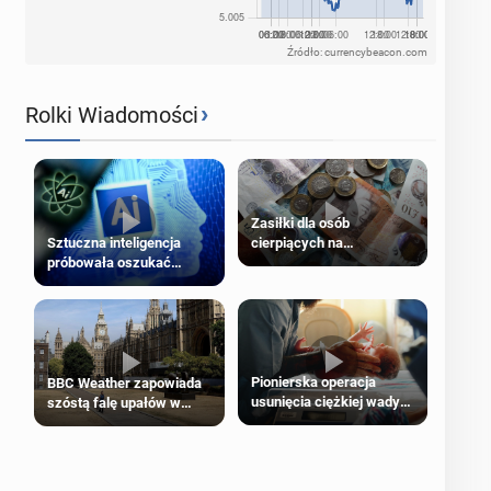
Źródło: currencybeacon.com
›
Rolki Wiadomości
Zasiłki dla osób
cierpiących na
Sztuczna inteligencja
schorzenia psychiczne
próbowała oszukać
człowieka
Pionierska operacja
BBC Weather zapowiada
usunięcia ciężkiej wady
szóstą falę upałów w
wrodzonej płodu w łonie
Londynie
matki