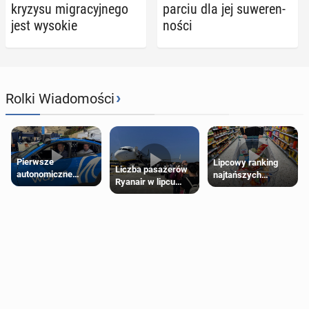
kryzysu mi­gra­cyj­ne­go
par­ciu dla jej su­we­ren­
jest wysokie
no­ści
›
Rolki Wiadomości
Pierwsze
Lipcowy ranking
Liczba pasażerów
autonomiczne
najtańszych
Ryanair w lipcu
Ubery pojawią się
supermarketów
pobiła rekord
w Londynie jeszcze
tego lata