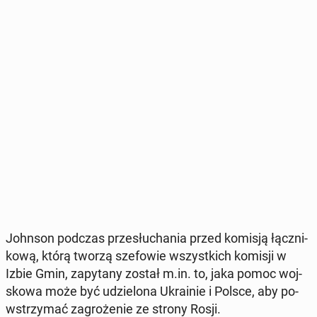
Johnson podczas prze­słu­cha­nia przed komisją łącz­ni­
ko­wą, którą tworzą sze­fo­wie wszyst­kich komisji w
Izbie Gmin, za­py­ta­ny został m.in. to, jaka pomoc woj­
sko­wa może być udzie­lo­na Ukra­inie i Polsce, aby po­
wstrzy­mać za­gro­że­nie ze strony Rosji.