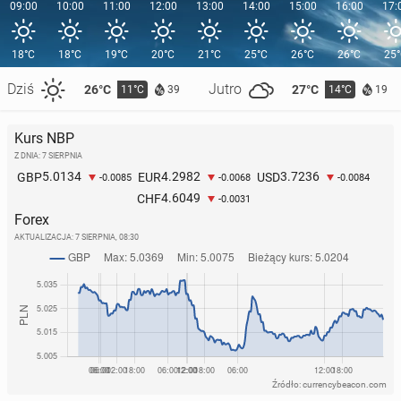
09:00
10:00
11:00
12:00
13:00
14:00
15:00
16:00
17:
18°C
18°C
19°C
20°C
21°C
25°C
26°C
26°C
25
Dziś
Jutro
26°C
27°C
11°C
14°C
39
19
Kurs NBP
Z DNIA: 7 SIERPNIA
5.0134
4.2982
3.7236
GBP
EUR
USD
-0.0085
-0.0068
-0.0084
4.6049
CHF
-0.0031
Forex
AKTUALIZACJA:
7 SIERPNIA, 08:30
Źródło: currencybeacon.com