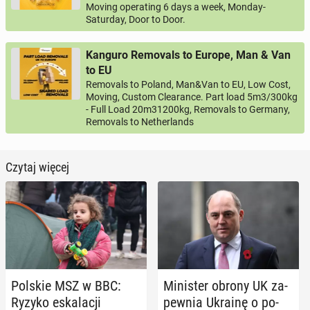
Moving operating 6 days a week, Monday-
Saturday, Door to Door.
Kanguro Removals to Europe, Man & Van
to EU
Removals to Poland, Man&Van to EU, Low Cost,
Moving, Custom Clearance. Part load 5m3/300kg
- Full Load 20m31200kg, Removals to Germany,
Removals to Netherlands
Czytaj więcej
Polskie MSZ w BBC:
Mi­ni­ster obrony UK za­
Ryzyko eska­la­cji
pew­nia Ukrainę o po­