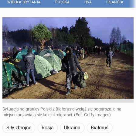
WIELKA BRYTANIA
POLSKA
USA
IRLANDIA
Sytuacja na granicy Polski z Białorusią wciąż się pogarsza, a na
miejscu pojawiają się kolejni migranci. (Fot. Getty Images)
Siły zbrojne
Rosja
Ukraina
Białoruś