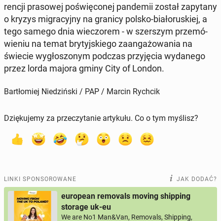
ren­cji pra­so­wej po­świę­co­nej pan­de­mii został za­py­ta­ny
o kryzys mi­gra­cyj­ny na granicy polsko-bia­ło­ru­skiej, a
tego samego dnia wie­czo­rem - w szer­szym prze­mó­
wie­niu na temat bry­tyj­skie­go za­an­ga­żo­wa­nia na
świecie wy­gło­szo­nym podczas przy­ję­cia wy­da­ne­go
przez lorda majora gminy City of London.
Bartłomiej Niedziński / PAP / Marcin Rychcik
Dziękujemy za przeczytanie artykułu. Co o tym myślisz?
LINKI SPONSOROWANE
JAK DODAĆ?
european removals moving shipping
storage uk-eu
We are No1 Man&Van, Removals, Shipping,