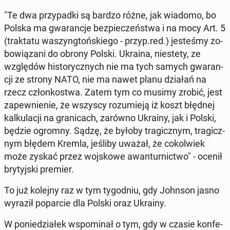
"Te dwa przy­pad­ki są bardzo różne, jak wiadomo, bo
Polska ma gwa­ran­cje bez­pie­czeń­stwa i na mocy Art. 5
(trak­ta­tu wa­szyng­toń­skie­go - przyp.red.) je­ste­śmy zo­
bo­wią­za­ni do obrony Polski. Ukraina, nie­ste­ty, ze
wzglę­dów hi­sto­rycz­nych nie ma tych samych gwa­ran­
cji ze strony NATO, nie ma nawet planu działań na
rzecz człon­ko­stwa. Zatem tym co musimy zrobić, jest
za­pew­nie­nie, że wszyscy ro­zu­mie­ją iż koszt błędnej
kal­ku­la­cji na gra­ni­cach, zarówno Ukrainy, jak i Polski,
będzie ogromny. Sądzę, że byłoby tra­gicz­nym, tra­gicz­
nym błędem Kremla, jeśliby uważał, że co­kol­wiek
może zyskać przez woj­sko­we awan­tur­nic­two" - ocenił
bry­tyj­ski premier.
To już kolejny raz w tym ty­go­dniu, gdy Johnson jasno
wyraził po­par­cie dla Polski oraz Ukrainy.
W po­nie­dzia­łek wspo­mi­nał o tym, gdy w czasie kon­fe­