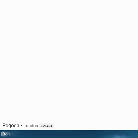
Pogoda
•
London
ZMIANA
Dziś