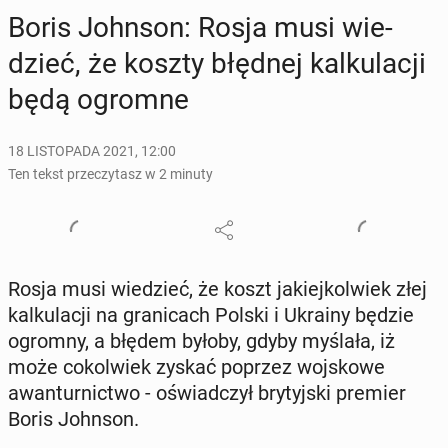
Boris Johnson: Rosja musi wie­
dzieć, że koszty błędnej kal­ku­la­cji
będą ogromne
18 LISTOPADA 2021, 12:00
Ten tekst przeczytasz w 2 minuty
Rosja musi wie­dzieć, że koszt ja­kiej­kol­wiek złej
kal­ku­la­cji na gra­ni­cach Polski i Ukrainy będzie
ogromny, a błędem byłoby, gdyby myślała, iż
może co­kol­wiek zyskać poprzez woj­sko­we
awan­tur­nic­two - oświad­czył bry­tyj­ski premier
Boris Johnson.