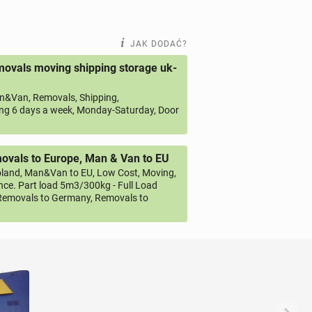
JAK DODAĆ?
ovals moving shipping storage uk-
&Van, Removals, Shipping,
ng 6 days a week, Monday-Saturday, Door
vals to Europe, Man & Van to EU
land, Man&Van to EU, Low Cost, Moving,
ce. Part load 5m3/300kg - Full Load
emovals to Germany, Removals to