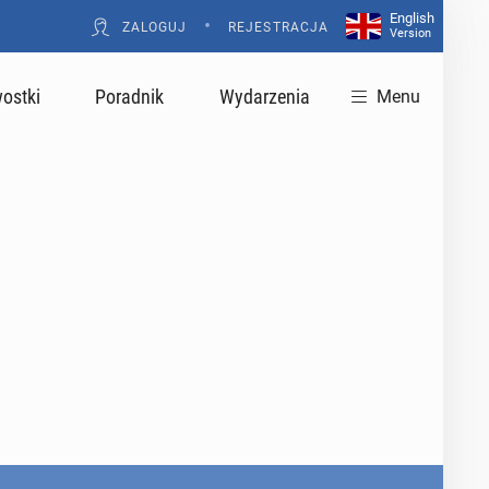
English
•
ZALOGUJ
REJESTRACJA
Version
ostki
Poradnik
Wydarzenia
Menu