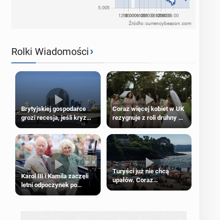
Źródło: currencybeacon.com
›
Rolki Wiadomości
Brytyjskiej gospodarce
Coraz więcej kobiet w UK
grozi recesja, jeśli kryzys
rezygnuje z roli druhny na
na Bliskim Wschodzie się
ślubie
przedłuży
Turyści już nie chcą
Karol III i Kamila zaczęli
upałów. Coraz
letni odpoczynek po
popularniejsze
Igrzyskach Wspólnoty w
„coolcation”
Glasgow