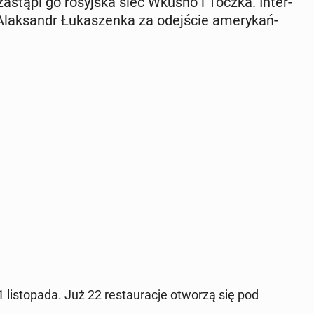
zastąpi go ro­syj­ska sieć Wkusno i Toczka. In­ter­
Alak­sandr Łu­ka­szen­ka za odej­ście ame­ry­kań­
li­sto­pa­da. Już 22 re­stau­ra­cje otworzą się pod
.