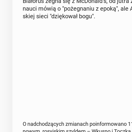
Bia­ło­ruś żegna się z McDo­nald’s, od jutra 
nau­ci mówią o "po­że­gna­niu z epoką", ale 
skiej sieci "dzię­ko­wał bogu".
O nad­cho­dzą­cych zmia­nach po­in­for­mo­wa­no 11 
nowym, ro­syj­skim szyldem – Wkusno i Toczka