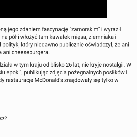
o­ną jego zdaniem fa­scy­na­cję "za­mor­skim" i wyraził
ułkę na pół i włożyć tam kawałek mięsa, ziem­nia­ka i
ł polityk, który nie­daw­no pu­blicz­nie oświad­czył, że ani
 ani che­ese­bur­ge­ra.
ziała w tym kraju od blisko 26 lat, nie kryje no­stal­gii. W
u epoki", pu­bli­ku­jąc zdjęcia po­że­gnal­nych po­sił­ków i
re­stau­ra­cje McDo­nald’s znaj­do­wa­ły się tylko w
isz?