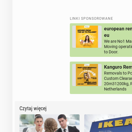
LINKI SPONSOROWANE
european rem
eu
We are No1 Man
Moving operati
to Door.
Kanguro Remo
Removals to Po
Custom Clearan
20m31200kg, R
Netherlands
Czytaj więcej