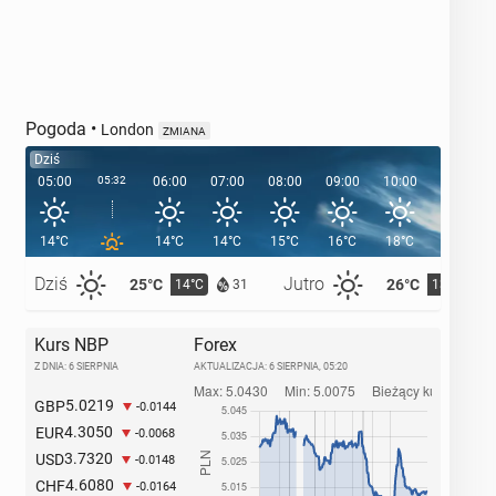
Pogoda
•
London
ZMIANA
Dziś
05:00
05:32
06:00
07:00
08:00
09:00
10:00
11:00
14°C
14°C
14°C
15°C
16°C
18°C
19°C
Dziś
Jutro
25°C
26°C
14°C
13°C
31
Kurs NBP
Forex
Z DNIA: 6 SIERPNIA
AKTUALIZACJA:
6 SIERPNIA, 05:20
5.0219
GBP
-0.0144
4.3050
EUR
-0.0068
3.7320
USD
-0.0148
4.6080
CHF
-0.0164