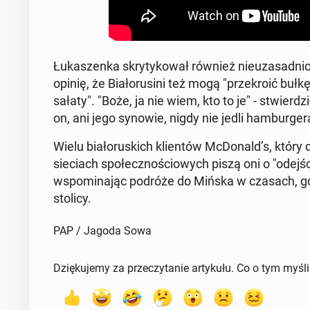
Łu­ka­szen­ka skry­ty­ko­wał również nie­uza­sad­ni
opinię, że Bia­ło­ru­si­ni też mogą "prze­kro­ić b
sałaty". "Boże, ja nie wiem, kto to je" - stwier­dzi
on, ani jego synowie, nigdy nie jedli ham­bur­ge­ra
Wielu bia­ło­ru­skich klien­tów McDo­nald’s, który d
sie­ciach spo­łecz­no­ścio­wych piszą oni o "odej­ści
wspo­mi­na­jąc podróże do Mińska w czasach, gdy 
stolicy.
PAP / Jagoda Sowa
Dziękujemy za przeczytanie artykułu. Co o tym myśl