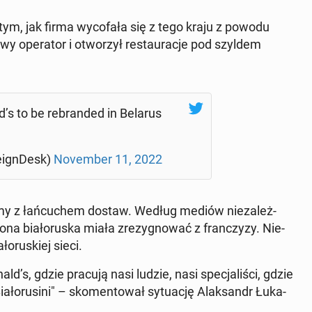
o tym, jak firma wy­co­fa­ła się z tego kraju z powodu
wy ope­ra­tor i otwo­rzył re­stau­ra­cje pod szyldem
d’s to be re­bran­ded in Belarus
­ign­Desk)
No­vem­ber 11, 2022
le­my z łań­cu­chem dostaw. Według mediów nie­za­leż­
na bia­ło­ru­ska miała zre­zy­gno­wać z fran­czy­zy. Nie­
o­ru­skiej sieci.
’s, gdzie pracują nasi ludzie, nasi spe­cja­li­ści, gdzie
o­ru­si­ni" – sko­men­to­wał sy­tu­ację Alak­sandr Łu­ka­