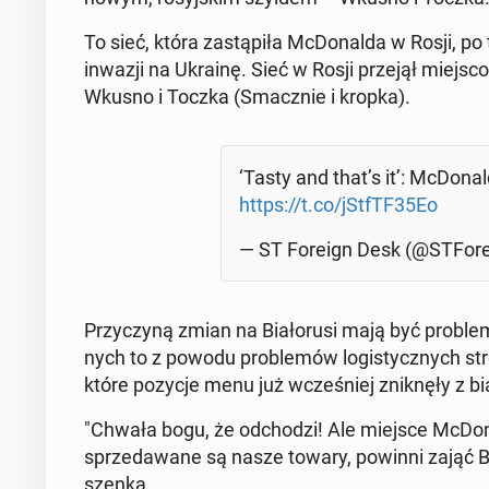
To sieć, która za­stą­pi­ła McDo­nal­da w Rosji, p
inwazji na Ukrainę. Sieć w Rosji przejął miej­sco­
Wkusno i Toczka (Smacz­nie i kropka).
‘Tasty and that’s it’: McDo­nal
https://t.co/jStfTF35Eo
— ST Foreign Desk (@STFo­re
Przy­czy­ną zmian na Bia­ło­ru­si mają być pro­b
nych to z powodu pro­ble­mów lo­gi­stycz­nych stro
któ­re pozycje menu już wcze­śniej znik­nę­ły z bia­ł
"Chwała bogu, że od­cho­dzi! Ale miejsce McDo­nald
sprze­da­wa­ne są nasze towary, powinni zająć Bia­ł
szen­ka.