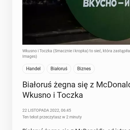
Wkusno i Toczka (Smacznie i kropka) to sieć, która zastąp
Images)
Handel
Białoruś
Biznes
Bia­ło­ruś żegna się z McDo­nald
Wkusno i Toczka
22 LISTOPADA 2022, 06:45
Ten tekst przeczytasz w 2 minuty