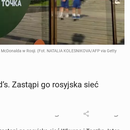
iła McDonalda w Rosji. (Fot. NATALIA KOLESNIKOVA/AFP via Getty
’s. Zastąpi go ro­syj­ska sieć