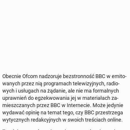
Obecnie Ofcom nad­zo­ru­je bez­stron­ność BBC w emi­to­
wa­nych przez nią pro­gra­mach te­le­wi­zyj­nych, ra­dio­
wych i usłu­gach na żądanie, ale nie ma for­mal­nych
upraw­nień do eg­ze­kwo­wa­nia jej w ma­te­ria­łach za­
miesz­cza­nych przez BBC w In­ter­ne­cie. Może jedynie
wydawać opinię na temat tego, czy BBC prze­strze­ga
wy­tycz­nych re­dak­cyj­nych w swoich tre­ściach online.