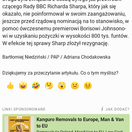
czą­ce­go Rady BBC Ri­char­da Sharpa, który jak się
okazało, nie po­in­for­mo­wał w swoim za­an­ga­żo­wa­niu,
jeszcze przed rządową no­mi­na­cją na to sta­no­wi­sko, w
pomoc ów­cze­sne­mu pre­mie­ro­wi Bo­ri­so­wi John­so­no­
wi w uzy­ska­niu po­życz­ki w wy­so­ko­ści 800 tys. funtów.
W efekcie tej sprawy Sharp złożył re­zy­gna­cję.
Bartłomiej Niedziński / PAP / Adriana Chodakowska
Dziękujemy za przeczytanie artykułu. Co o tym myślisz?
LINKI SPONSOROWANE
JAK DODAĆ?
Kanguro Removals to Europe, Man & Van
to EU