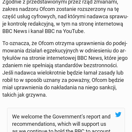
Zgodnie z przed­sta­wio­ny­mi przez rząd zmia­na­mi,
zakres nadzoru Ofcom zo­sta­nie roz­sze­rzo­ny na tę
część usług cy­fro­wych, nad którymi nadawca spra­wu­
je kon­tro­lę re­dak­cyj­ną, w tym na stronę in­ter­ne­to­wą
BBC News i kanał BBC na YouTube.
To oznacza, że Ofcom otrzyma upraw­nie­nia do po­dej­
mo­wa­nia działań eg­ze­ku­cyj­nych w od­nie­sie­niu do ar­
ty­ku­łów na stronie in­ter­ne­to­wej BBC News, które jego
zdaniem nie speł­nia­ją stan­dar­dów bez­stron­no­ści.
Jeśli nadawca wie­lo­krot­nie będzie łamał zasady lub
robił to w sposób uznany za poważny, Ofcom będzie
miał upraw­nie­nia do na­kła­da­nia na niego sankcji,
takich jak grzywna.
We welcome the Go­vern­ment’s report and
re­com­men­da­tions, which will support us
as we con­ti­nue to hold the BBC to account