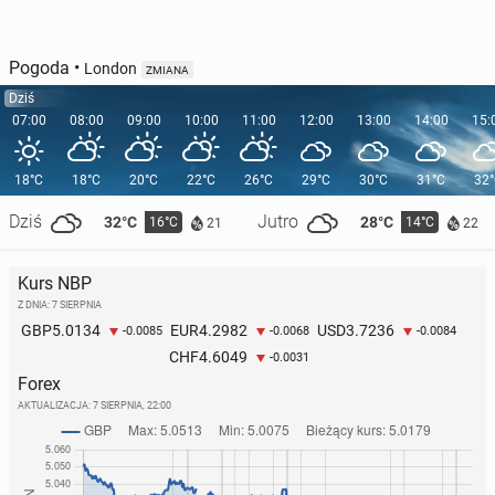
Pogoda
•
London
ZMIANA
Dziś
07:00
08:00
09:00
10:00
11:00
12:00
13:00
14:00
15:
18°C
18°C
20°C
22°C
26°C
29°C
30°C
31°C
32
Dziś
Jutro
32°C
28°C
16°C
14°C
21
22
Kurs NBP
Z DNIA: 7 SIERPNIA
5.0134
4.2982
3.7236
GBP
EUR
USD
-0.0085
-0.0068
-0.0084
4.6049
CHF
-0.0031
Forex
AKTUALIZACJA:
7 SIERPNIA, 22:00