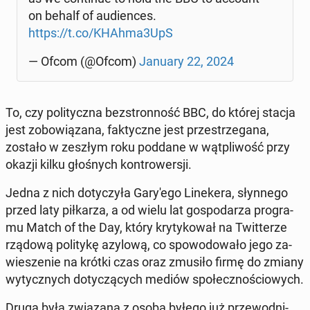
on behalf of au­dien­ces.
https://t.co/KHAhma3UpS
— Ofcom (@Ofcom)
January 22, 2024
To, czy po­li­tycz­na bez­stron­ność BBC, do której stacja
jest zo­bo­wią­za­na, fak­tycz­ne jest prze­strze­ga­na,
zostało w zeszłym roku poddane w wąt­pli­wość przy
okazji kilku gło­śnych kon­tro­wer­sji.
Jedna z nich do­ty­czy­ła Ga­ry­'e­go Li­ne­ke­ra, słyn­ne­go
przed laty pił­ka­rza, a od wielu lat go­spo­da­rza pro­gra­
mu Match of the Day, który kry­ty­ko­wał na Twit­te­rze
rządową po­li­ty­kę azylową, co spo­wo­do­wa­ło jego za­
wie­sze­nie na krótki czas oraz zmusiło firmę do zmiany
wy­tycz­nych do­ty­czą­cych mediów spo­łecz­no­ścio­wych.
Druga była zwią­za­na z osobą byłego już prze­wod­ni­