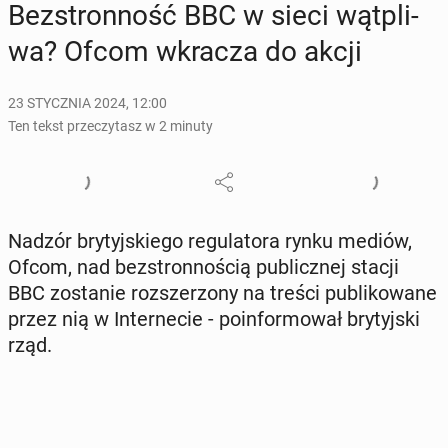
Bez­stron­ność BBC w sieci wąt­pli­
wa? Ofcom wkracza do akcji
23 STYCZNIA 2024, 12:00
Ten tekst przeczytasz w 2 minuty
Nadzór bry­tyj­skie­go re­gu­la­to­ra rynku mediów,
Ofcom, nad bez­stron­no­ścią pu­blicz­nej stacji
BBC zo­sta­nie roz­sze­rzo­ny na treści pu­bli­ko­wa­ne
przez nią w In­ter­ne­cie - po­in­for­mo­wał bry­tyj­ski
rząd.