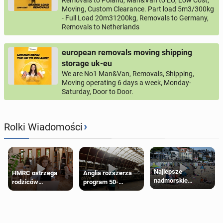
Removals to Poland, Man&Van to EU, Low Cost,
Moving, Custom Clearance. Part load 5m3/300kg
- Full Load 20m31200kg, Removals to Germany,
Removals to Netherlands
european removals moving shipping
storage uk-eu
We are No1 Man&Van, Removals, Shipping,
Moving operating 6 days a week, Monday-
Saturday, Door to Door.
›
Rolki Wiadomości
Najlepsze
HMRC ostrzega
Anglia rozszerza
nadmorskie
rodziców
program 50-
miasteczko blisko
pobierających Child
procentowych
Londynu
Benefit. Mogą być
zniżek kolejowych
zobowiązani do
na 18-latków
zwrotu zasiłku