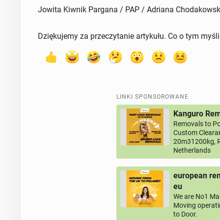
Jowita Kiwnik Pargana / PAP / Adriana Chodakows
Dziękujemy za przeczytanie artykułu. Co o tym myśl
LINKI SPONSOROWANE
Kanguro Remo
Removals to Po
Custom Clearan
20m31200kg, R
Netherlands
european rem
eu
We are No1 Man
Moving operati
to Door.