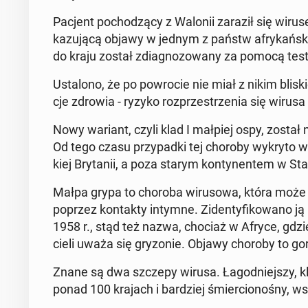
Pacjent po­cho­dzą­cy z Walonii zaraził się wirus
ka­zu­ją­cą objawy w jednym z państw afry­kań­skic
do kraju został zdia­gno­zo­wa­ny za pomocą testu
Usta­lo­no, że po po­wro­cie nie miał z nikim bli­ski
cje zdrowia - ryzyko roz­prze­strze­nia się wirusa
Nowy wariant, czyli klad I małpiej ospy, został n
Od tego czasu przy­pad­ki tej choroby wykryto w
kiej Bry­ta­nii, a poza starym kon­ty­nen­tem w St
Małpa grypa to choroba wi­ru­so­wa, która może b
poprzez kon­tak­ty intymne. Zi­den­ty­fi­ko­wa­no ją
1958 r., stąd też nazwa, chociaż w Afryce, gdzie w
cie­li uważa się gry­zo­nie. Objawy choroby to go
Znane są dwa szczepy wirusa. Ła­god­niej­szy, kla
ponad 100 krajach i bar­dziej śmier­cio­no­śny, ws