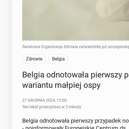
Światowa Organizacja Zdrowia zatwierdziła już szczepionkę 
Zdrowie
Belgia
Belgia od­no­to­wa­ła pierw­szy 
wa­rian­tu małpiej ospy
27 GRUDNIA 2024, 12:00
Ten tekst przeczytasz w 2 minuty
Belgia od­no­to­wa­ła pierw­szy przy­pa­dek n
- po­in­for­mo­wa­ły Eu­ro­pej­skie Centrum ds. 