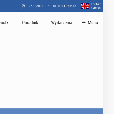
English
•
ZALOGUJ
REJESTRACJA
Version
ostki
Poradnik
Wydarzenia
Menu