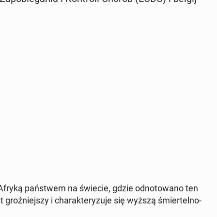
fryką pań­stwem na świecie, gdzie od­no­to­wa­no ten
oź­niej­szy i cha­rak­te­ry­zu­je się wyższą śmier­tel­no­