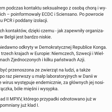
em podczas kon­tak­tu sek­su­al­ne­go z osobą chorą i wy­
h – po­in­for­mo­wa­ły ECDC i Scien­sa­no. Po po­wro­cie
 PCR i poddany izo­la­cji.
ch kon­tak­tów, dzięki czemu - jak za­pew­ni­ły or­ga­ni­za­
 w Belgii jest bardzo niskie.
ie­daw­no odkryty w De­mo­kra­tycz­nej Re­pu­bli­ce Konga.
 trzech krajach w Europie: Niem­czech, Szwecji i Wiel­
anach Zjed­no­czo­nych i kilku pań­stwach Azji.
yć prze­no­szo­na ze zwie­rząt na ludzi, a także
 po raz pierw­szy u małp la­bo­ra­to­ryj­nych w Danii w
irus wy­stę­pu­je en­de­micz­nie, za głów­nych jej no­si­
­rącz­ka, bóle mięśni i wysypka.
d II MPXV, którego przy­pad­ki od­no­to­wa­no już w
po­mnia­ny już klad I.