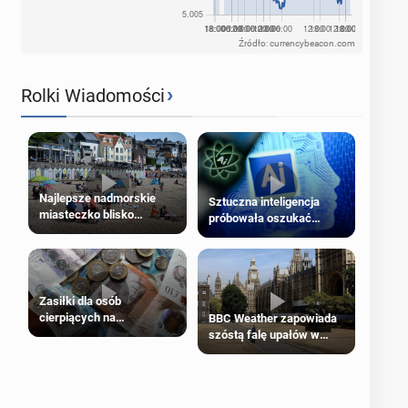
Źródło: currencybeacon.com
›
Rolki Wiadomości
Najlepsze nadmorskie
Sztuczna inteligencja
miasteczko blisko
próbowała oszukać
Londynu
człowieka
Zasiłki dla osób
cierpiących na
BBC Weather zapowiada
schorzenia psychiczne
szóstą falę upałów w
Londynie