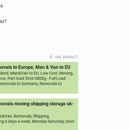
ka
isz?
JAK DODAĆ?
vals to Europe, Man & Van to EU
land, Man&Van to EU, Low Cost, Moving,
ce. Part load 5m3/300kg - Full Load
emovals to Germany, Removals to
ovals moving shipping storage uk-
&Van, Removals, Shipping,
ng 6 days a week, Monday-Saturday, Door