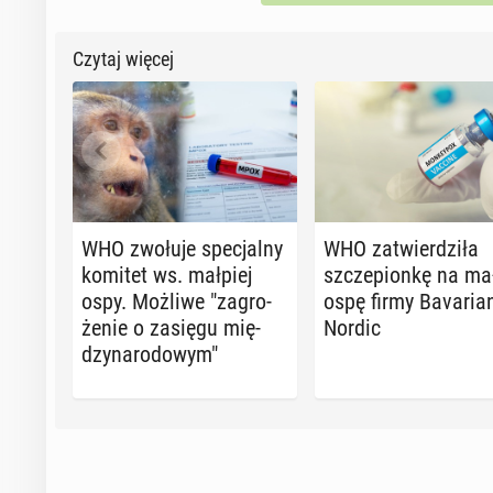
Czytaj więcej
WHO zwołuje spe­cjal­ny
WHO za­twier­dzi­ła
komitet ws. małpiej
szcze­pion­kę na ma
ospy. Możliwe "za­gro­
ospę firmy Ba­va­ria
że­nie o zasięgu mię­
Nordic
dzy­na­ro­do­wym"