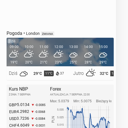
Pogoda
•
London
ZMIANA
Dziś
09:00
10:00
11:00
12:00
13:00
14:00
15:00
16:00
19°C
20°C
21°C
23°C
25°C
28°C
29°C
29°C
Dziś
Jutro
29°C
32°C
11°C
14°C
37
Kurs NBP
Forex
Z DNIA: 7 SIERPNIA
AKTUALIZACJA:
7 SIERPNIA, 22:00
5.0134
GBP
-0.0085
4.2982
EUR
-0.0068
3.7236
USD
-0.0084
4.6049
CHF
-0.0031