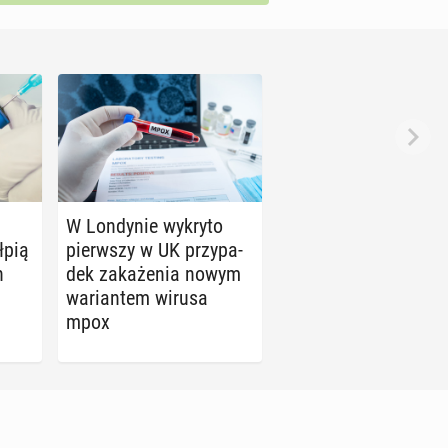
W Lon­dy­nie wykryto
łpią
pierw­szy w UK przy­pa­
n
dek za­ka­że­nia nowym
wa­rian­tem wirusa
mpox