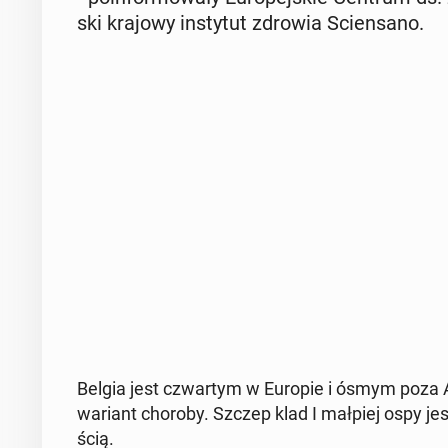
ski krajowy in­sty­tut zdrowia Scien­sa­no.
Belgia jest czwar­tym w Europie i ósmym poza A
wariant choroby. Szczep klad I małpiej ospy jest gr
ścią.