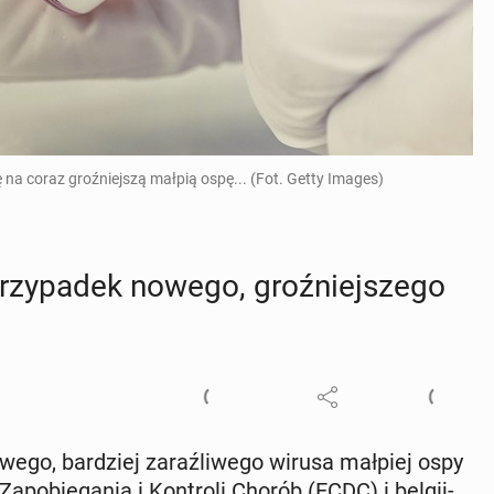
na coraz groźniejszą małpią ospę... (Fot. Getty Images)
przy­pa­dek nowego, groź­niej­sze­go
owego, bar­dziej za­raź­li­we­go wirusa małpiej ospy
Za­po­bie­ga­nia i Kon­tro­li Chorób (ECDC) i bel­gij­