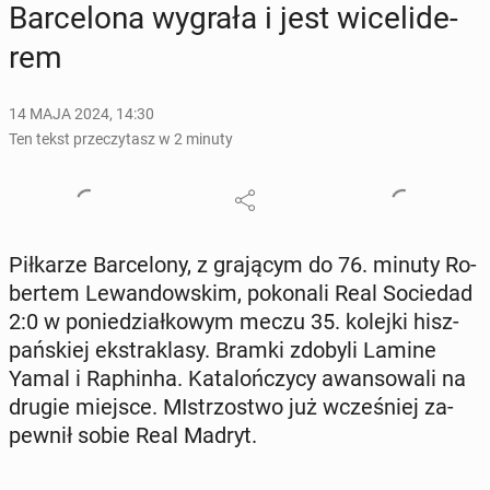
Bar­ce­lo­na wygrała i jest wi­ce­li­de­
rem
14 MAJA 2024, 14:30
Ten tekst przeczytasz w 2 minuty
Pił­ka­rze Bar­ce­lo­ny, z gra­ją­cym do 76. minuty Ro­
ber­tem Le­wan­dow­skim, po­ko­na­li Real So­cie­dad
2:0 w po­nie­dział­ko­wym meczu 35. kolejki hisz­
pań­skiej eks­tra­kla­sy. Bramki zdobyli Lamine
Yamal i Ra­phin­ha. Ka­ta­loń­czy­cy awan­so­wa­li na
drugie miejsce. MI­strzo­stwo już wcze­śniej za­
pew­nił sobie Real Madryt.