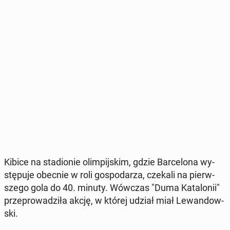
Kibice na sta­dio­nie olim­pij­skim, gdzie Bar­ce­lo­na wy­
stę­pu­je obecnie w roli go­spo­da­rza, czekali na pierw­
sze­go gola do 40. minuty. Wówczas "Duma Ka­ta­lo­nii"
prze­pro­wa­dzi­ła akcję, w której udział miał Le­wan­dow­
ski.