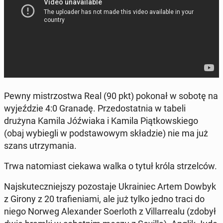
Pewny mi­strzo­stwa Real (90 pkt) pokonał w sobotę na
wy­jeź­dzie 4:0 Granadę. Przed­ostat­nia w tabeli
drużyna Kamila Jóź­wia­ka i Kamila Piąt­kow­skie­go
(obaj wy­bie­gli w pod­sta­wo­wym skła­dzie) nie ma już
szans utrzy­ma­nia.
Trwa na­to­miast ciekawa walka o tytuł króla strzel­ców.
Naj­sku­tecz­niej­szy po­zo­sta­je Ukra­iniec Artem Dowbyk
z Girony z 20 tra­fie­nia­mi, ale już tylko jedno traci do
niego Norweg Ale­xan­der So­er­loth z Vil­lar­re­alu (zdobył