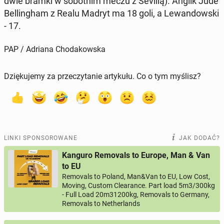
dwie bramki w so­bot­nim meczu z Sevillą). Anglik Jude
Bel­lin­gham z Realu Madryt ma 18 goli, a Le­wan­dow­ski
- 17.
PAP / Adriana Chodakowska
Dziękujemy za przeczytanie artykułu. Co o tym myślisz?
LINKI SPONSOROWANE
JAK DODAĆ?
Kanguro Removals to Europe, Man & Van
to EU
Removals to Poland, Man&Van to EU, Low Cost,
Moving, Custom Clearance. Part load 5m3/300kg
- Full Load 20m31200kg, Removals to Germany,
Removals to Netherlands