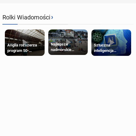
›
Rolki Wiadomości
Najlepsze
Anglia rozszerza
Sztuczna
nadmorskie
program 50-
inteligencja
miasteczko blisko
procentowych
próbowała oszukać
Londynu
zniżek kolejowych
człowieka
na 18-latków