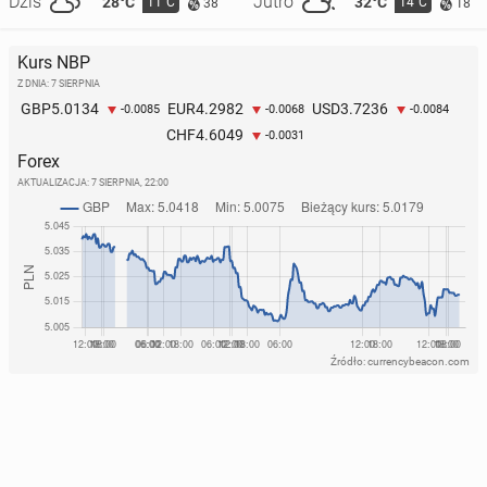
Dziś
Jutro
28°C
32°C
11°C
14°C
38
18
Kurs NBP
Z DNIA: 7 SIERPNIA
5.0134
4.2982
3.7236
GBP
EUR
USD
-0.0085
-0.0068
-0.0084
4.6049
CHF
-0.0031
Forex
AKTUALIZACJA:
7 SIERPNIA, 22:00
Źródło: currencybeacon.com