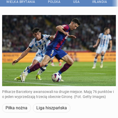
WIELKA BRYTANIA
POLSKA
USA
IRLANDIA
Piłkarze Barcelony awansowali na drugie miejsce. Mają 76 punktów i
o jeden wyprzedzają trzecią obecnie Gironę. (Fot. Getty Images)
Piłka nożna
Liga hiszpańska