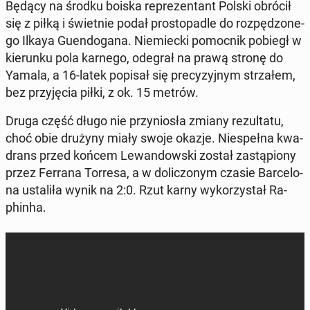
Będący na środku boiska re­pre­zen­tant Polski obrócił
się z piłką i świet­nie podał pro­sto­pa­dle do roz­pę­dzo­ne­
go Ilkaya Gu­en­do­ga­na. Nie­miec­ki po­moc­nik pobiegł w
kie­run­ku pola karnego, odegrał na prawą stronę do
Yamala, a 16-latek popisał się pre­cy­zyj­nym strza­łem,
bez przy­ję­cia piłki, z ok. 15 metrów.
Druga część długo nie przy­nio­sła zmiany re­zul­ta­tu,
choć obie drużyny miały swoje okazje. Nie­speł­na kwa­
drans przed końcem Le­wan­dow­ski został za­stą­pio­ny
przez Ferrana Torresa, a w do­li­czo­nym czasie Bar­ce­lo­
na usta­li­ła wynik na 2:0. Rzut karny wy­ko­rzy­stał Ra­
phin­ha.