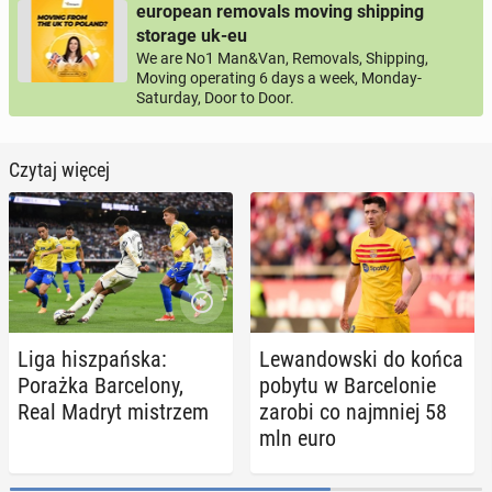
european removals moving shipping
storage uk-eu
We are No1 Man&Van, Removals, Shipping,
Moving operating 6 days a week, Monday-
Saturday, Door to Door.
Czytaj więcej
Liga hisz­pań­ska:
Le­wan­dow­ski do końca
Porażka Bar­ce­lo­ny,
pobytu w Bar­ce­lo­nie
Real Madryt mi­strzem
zarobi co naj­mniej 58
mln euro