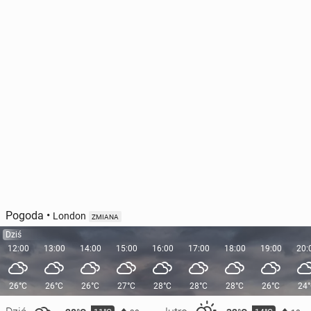
Pogoda
•
London
ZMIANA
Dziś
12:00
13:00
14:00
15:00
16:00
17:00
18:00
19:00
20:
26°C
26°C
26°C
27°C
28°C
28°C
28°C
26°C
24