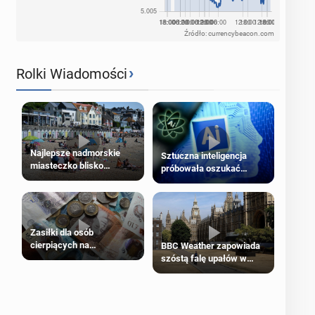
Źródło: currencybeacon.com
›
Rolki Wiadomości
Najlepsze nadmorskie
Sztuczna inteligencja
miasteczko blisko
próbowała oszukać
Londynu
człowieka
Zasiłki dla osób
cierpiących na
BBC Weather zapowiada
schorzenia psychiczne
szóstą falę upałów w
Londynie