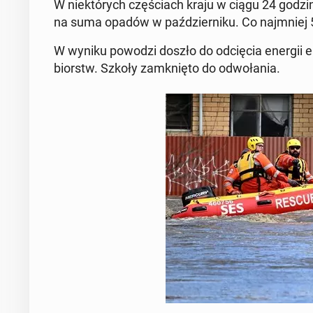
W nie­któ­rych czę­ściach kraju w ciągu 24 godz
na suma opadów w paź­dzier­ni­ku. Co naj­mniej 
W wyniku powodzi doszło do od­cię­cia energii elek
biorstw. Szkoły za­mknię­to do od­wo­ła­nia.