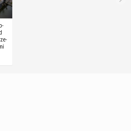
o­
d
rze­
mi