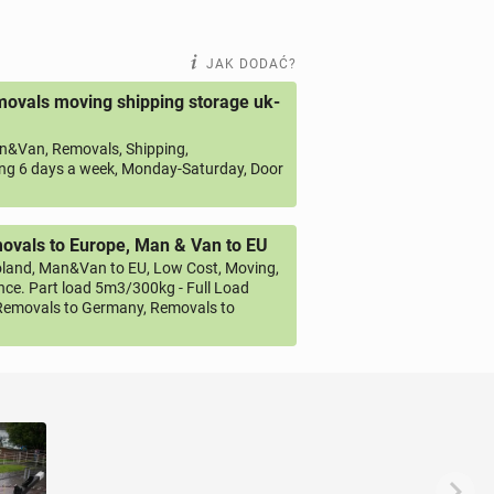
JAK DODAĆ?
ovals moving shipping storage uk-
&Van, Removals, Shipping,
ng 6 days a week, Monday-Saturday, Door
vals to Europe, Man & Van to EU
land, Man&Van to EU, Low Cost, Moving,
ce. Part load 5m3/300kg - Full Load
emovals to Germany, Removals to