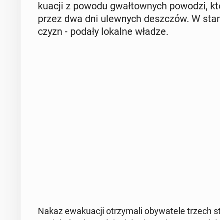
ku­acji z powodu gwał­tow­nych powodzi, któr
przez dwa dni ulew­nych desz­czów. W sta
czyzn - podały lokalne władze.
Nakaz ewa­ku­acji otrzy­ma­li oby­wa­te­le trzech st