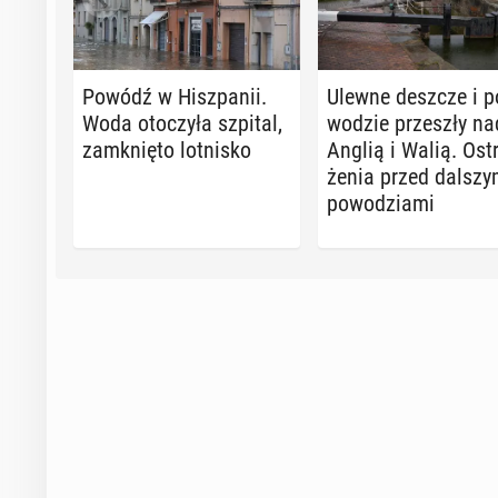
Powódź w Hisz­pa­nii.
Ulewne deszcze i p
Woda oto­czy­ła szpital,
wo­dzie prze­szły na
za­mknię­to lot­ni­sko
Anglią i Walią. Ost
że­nia przed dal­szy­
po­wo­dzia­mi