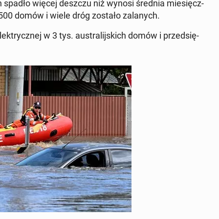
in spadło więcej deszczu niż wynosi średnia mie­sięcz­
500 domów i wiele dróg zostało za­la­nych.
­trycz­nej w 3 tys. au­stra­lij­skich domów i przed­się­