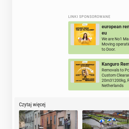
LINKI SPONSOROWANE
european rem
eu
We are No1 Man
Moving operati
to Door.
Kanguro Remo
Removals to Po
Custom Clearan
20m31200kg, R
Netherlands
Czytaj więcej