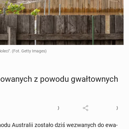
leci". (Fot. Getty Images)
ku­owa­nych z powodu gwał­tow­nych
odu Au­stra­lii zostało dziś we­zwa­nych do ewa­