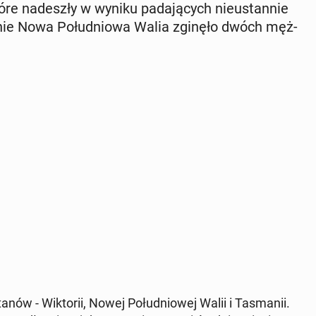
e na­de­szły w wyniku pa­da­ją­cych nie­ustan­nie
nie Nowa Po­łu­dnio­wa Walia zginęło dwóch męż­
anów - Wik­to­rii, Nowej Po­łu­dnio­wej Walii i Ta­sma­nii.