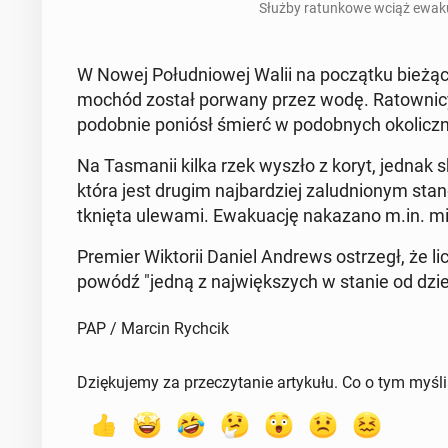
Służby ra­tun­ko­we wciąż ewa­ku
W Nowej Po­łu­dnio­wej Walii na po­cząt­ku bie­żą­
mo­chód został porwany przez wodę. Ra­tow­ni­cy p
po­dob­nie poniósł śmierć w po­dob­nych oko­licz­
Na Ta­sma­nii kilka rzek wyszło z koryt, jednak sk
która jest drugim naj­bar­dziej za­lud­nio­nym stan
tknię­ta ulewami. Ewa­ku­ację na­ka­za­no m.in. mi
Premier Wik­to­rii Daniel Andrews ostrzegł, że 
powódź "jedną z naj­więk­szych w stanie od dzie­się
PAP / Marcin Rychcik
Dziękujemy za przeczytanie artykułu. Co o tym myśl