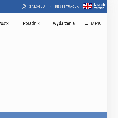
English
•
ZALOGUJ
REJESTRACJA
Version
ostki
Poradnik
Wydarzenia
Menu