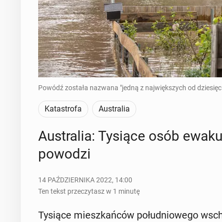
Powódź została nazwana "jedną z największych od dziesięcio
Katastrofa
Australia
Au­stra­lia: Tysiące osób ewa­
powodzi
14 PAŹDZIERNIKA 2022, 14:00
Ten tekst przeczytasz w 1 minutę
Tysiące miesz­kań­ców po­łu­dnio­we­go wsch