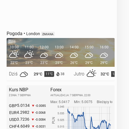
Pogoda
•
London
ZMIANA
Dziś
10:00
11:00
12:00
13:00
14:00
15:00
16:00
17:00
22°C
23°C
23°C
25°C
26°C
29°C
29°C
28°C
Dziś
Jutro
29°C
32°C
11°C
14°C
38
Kurs NBP
Forex
Z DNIA: 7 SIERPNIA
AKTUALIZACJA:
7 SIERPNIA, 22:00
5.0134
GBP
-0.0085
4.2982
EUR
-0.0068
3.7236
USD
-0.0084
4.6049
CHF
-0.0031