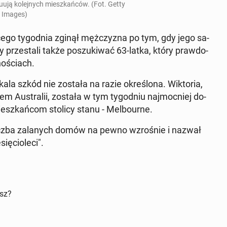
­ują ko­lej­nych miesz­kań­ców. (Fot. Getty
Images)
ce­go ty­go­dnia zginął męż­czy­zna po tym, gdy jego sa­
rze­sta­li także po­szu­ki­wać 63-latka, który praw­do­
no­ściach.
ala szkód nie została na razie okre­ślo­na. Wik­to­ria,
em Au­stra­lii, została w tym ty­go­dniu naj­moc­niej do­
esz­kań­com stolicy stanu - Mel­bo­ur­ne.
liczba za­la­nych domów na pewno wzro­śnie i nazwał
­cio­le­ci".
isz?