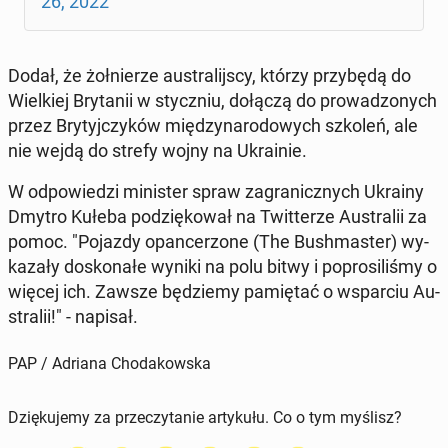
26, 2022
Dodał, że żoł­nie­rze au­stra­lij­scy, którzy przy­bę­dą do
Wiel­kiej Bry­ta­nii w stycz­niu, dołączą do pro­wa­dzo­nych
przez Bry­tyj­czy­ków mię­dzy­na­ro­do­wych szkoleń, ale
nie wejdą do strefy wojny na Ukra­inie.
W od­po­wie­dzi mi­ni­ster spraw za­gra­nicz­nych Ukrainy
Dmytro Kułeba po­dzię­ko­wał na Twit­te­rze Au­stra­lii za
pomoc. "Pojazdy opan­ce­rzo­ne (The Bu­sh­ma­ster) wy­
ka­za­ły do­sko­na­łe wyniki na polu bitwy i po­pro­si­li­śmy o
więcej ich. Zawsze bę­dzie­my pa­mię­tać o wspar­ciu Au­
stra­lii!" - napisał.
PAP / Adriana Chodakowska
Dziękujemy za przeczytanie artykułu. Co o tym myślisz?