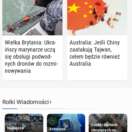
Wielka Bry­ta­nia: Ukra­
Au­stra­lia: Jeśli Chiny
iń­scy ma­ry­na­rze uczą
za­ata­ku­ją Tajwan,
się obsługi pod­wod­
celem będzie również
nych dronów do roz­mi­
Au­stra­lia
no­wy­wa­nia
›
Rolki Wiadomości
Zasiłki dla osób
Najlepsze
Sztuczna
cierpiących na