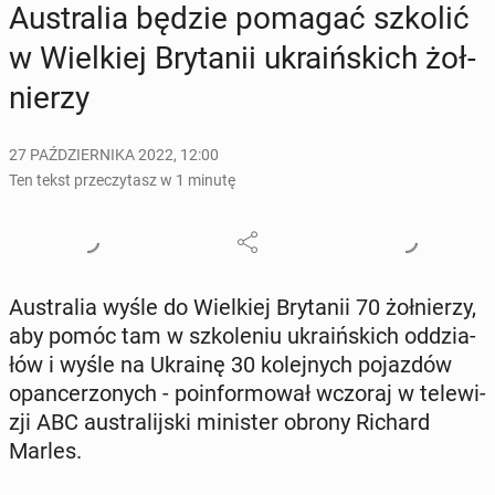
Au­stra­lia będzie pomagać szkolić
w Wiel­kiej Bry­ta­nii ukra­iń­skich żoł­
nie­rzy
27 PAŹDZIERNIKA 2022, 12:00
Ten tekst przeczytasz w 1 minutę
Au­stra­lia wyśle do Wiel­kiej Bry­ta­nii 70 żoł­nie­rzy,
aby pomóc tam w szko­le­niu ukra­iń­skich od­dzia­
łów i wyśle na Ukrainę 30 ko­lej­nych po­jaz­dów
opan­ce­rzo­nych - po­in­for­mo­wał wczoraj w te­le­wi­
zji ABC au­stra­lij­ski mi­ni­ster obrony Richard
Marles.