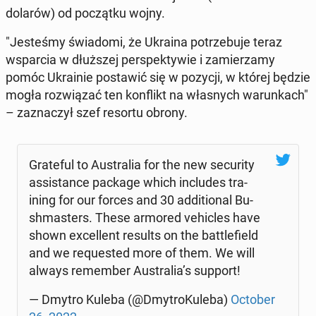
dolarów) od po­cząt­ku wojny.
"Je­ste­śmy świa­do­mi, że Ukraina po­trze­bu­je teraz
wspar­cia w dłuż­szej per­spek­ty­wie i za­mie­rza­my
pomóc Ukra­inie po­sta­wić się w pozycji, w której będzie
mogła roz­wią­zać ten kon­flikt na wła­snych wa­run­kach"
– za­zna­czył szef resortu obrony.
Gra­te­ful to Au­stra­lia for the new se­cu­ri­ty
as­si­stan­ce package which in­c­lu­des tra­
ining for our forces and 30 ad­di­tio­nal Bu­
sh­ma­sters. These armored ve­hic­les have
shown excel­lent results on the bat­tle­field
and we re­qu­ested more of them. We will
always re­mem­ber Au­stra­lia’s support!
— Dmytro Kuleba (@Dmy­tro­Ku­le­ba)
October