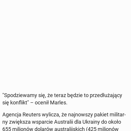
"Spo­dzie­wa­my się, że teraz będzie to prze­dłu­ża­ją­cy
się kon­flikt" – ocenił Marles.
Agencja Reuters wylicza, że naj­now­szy pakiet mi­li­tar­
ny zwięk­sza wspar­cie Au­stra­lii dla Ukrainy do około
655 mi­lio­nów dolarów au­stra­lij­skich (425 mi­lio­nów