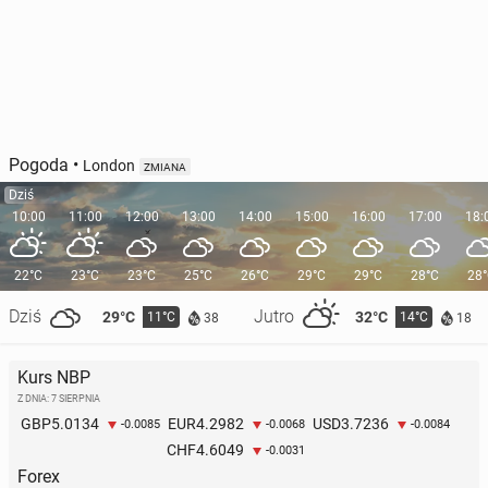
Pogoda
•
London
ZMIANA
Dziś
10:00
11:00
12:00
13:00
14:00
15:00
16:00
17:00
18:
22°C
23°C
23°C
25°C
26°C
29°C
29°C
28°C
28
Dziś
Jutro
29°C
32°C
11°C
14°C
38
18
Kurs NBP
Z DNIA: 7 SIERPNIA
5.0134
4.2982
3.7236
GBP
EUR
USD
-0.0085
-0.0068
-0.0084
4.6049
CHF
-0.0031
Forex