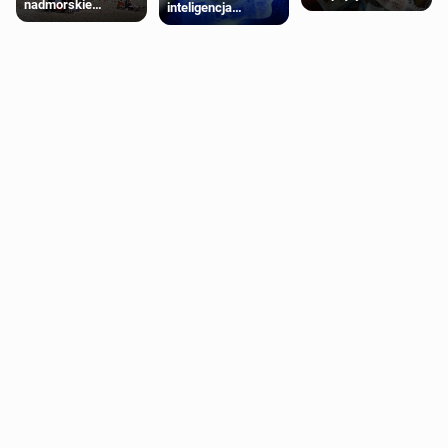
nadmorskie
inteligencja
schorzenia
miasteczko blisko
próbowała oszukać
psychiczne
Londynu
człowieka