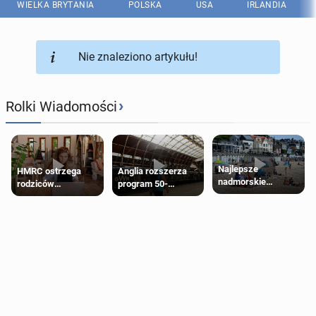
WIELKA BRYTANIA
POLSKA
USA
IRLANDIA
Nie znaleziono artykułu!
›
Rolki Wiadomości
Najlepsze
HMRC ostrzega
Anglia rozszerza
nadmorskie
rodziców
program 50-
miasteczko blisko
pobierających Child
procentowych
Londynu
Benefit. Mogą być
zniżek kolejowych
zobowiązani do
na 18-latków
zwrotu zasiłku