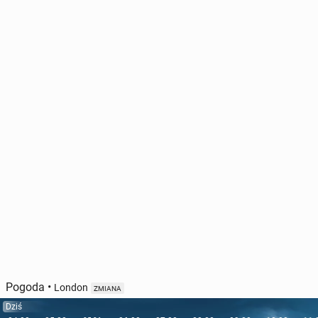
Pogoda
•
London
ZMIANA
Dziś