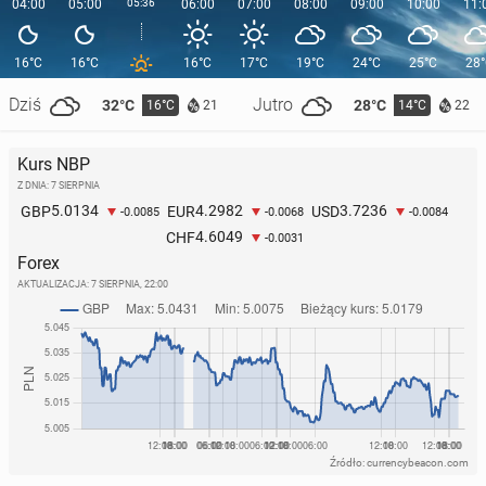
04:00
05:00
05:36
06:00
07:00
08:00
09:00
10:00
11:
16°C
16°C
16°C
17°C
19°C
24°C
25°C
28
Dziś
Jutro
32°C
28°C
16°C
14°C
21
22
Kurs NBP
Z DNIA: 7 SIERPNIA
5.0134
4.2982
3.7236
GBP
EUR
USD
-0.0085
-0.0068
-0.0084
4.6049
CHF
-0.0031
Forex
AKTUALIZACJA:
7 SIERPNIA, 22:00
Źródło: currencybeacon.com