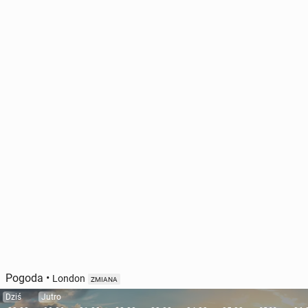
Pogoda
•
London
ZMIANA
Dziś
Jutro