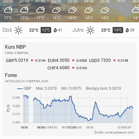
23:00
00:00
01:00
02:00
03:00
04:00
05:00
05:33
06:
17°C
17°C
17°C
16°C
16°C
14°C
14°C
14
Dziś
Jutro
22°C
25°C
12°C
14°C
41
28
Kurs NBP
Z DNIA: 6 SIERPNIA
5.0219
4.3050
3.7320
GBP
EUR
USD
-0.0144
-0.0068
-0.0148
4.6080
CHF
-0.0164
Forex
AKTUALIZACJA:
6 SIERPNIA, 23:00
Źródło: currencybeacon.com