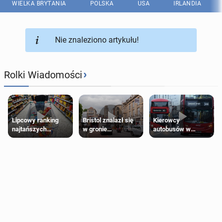
WIELKA BRYTANIA
POLSKA
USA
IRLANDIA
Nie znaleziono artykułu!
›
Rolki Wiadomości
Lipcowy ranking
Bristol znalazł się
Kierowcy
najtańszych
w gronie
autobusów w
supermarketów
najlepszych
Londynie
kierunków podróży
zapowiadają strajki
na świecie