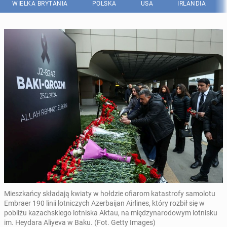
WIELKA BRYTANIA
POLSKA
USA
IRLANDIA
Mieszkańcy składają kwiaty w hołdzie ofiarom katastrofy samolotu
Embraer 190 linii lotniczych Azerbaijan Airlines, który rozbił się w
pobliżu kazachskiego lotniska Aktau, na międzynarodowym lotnisku
im. Heydara Aliyeva w Baku. (Fot. Getty Images)