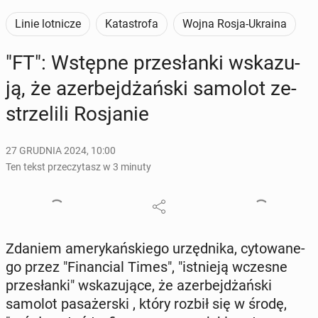
Linie lotnicze
Katastrofa
Wojna Rosja-Ukraina
"FT": Wstępne prze­słan­ki wska­zu­
ją, że azer­bej­dżań­ski samolot ze­
strze­li­li Ro­sja­nie
27 GRUDNIA 2024, 10:00
Ten tekst przeczytasz w 3 minuty
Zdaniem ame­ry­kań­skie­go urzęd­ni­ka, cy­to­wa­ne­
go przez "Fi­nan­cial Times", "ist­nie­ją wczesne
prze­słan­ki" wska­zu­ją­ce, że azer­bej­dżań­ski
samolot pa­sa­żer­ski , który rozbił się w środę,