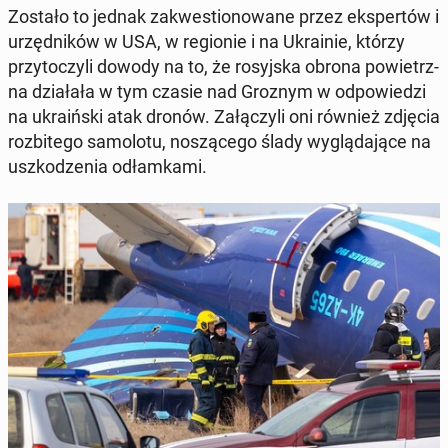
Zostało to jednak za­kwe­stio­no­wa­ne przez eks­per­tów i
urzęd­ni­ków w USA, w re­gio­nie i na Ukra­inie, którzy
przy­to­czy­li dowody na to, że ro­syj­ska obrona po­wietrz­
na dzia­ła­ła w tym czasie nad Groznym w od­po­wie­dzi
na ukra­iń­ski atak dronów. Za­łą­czy­li oni również zdjęcia
roz­bi­te­go sa­mo­lo­tu, no­szą­ce­go ślady wy­glą­da­ją­ce na
uszko­dze­nia odłam­ka­mi.