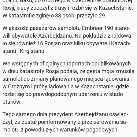
dża­nu, Baku, do Gro­zne­go w Cze­cze­nii w po­łu­dnio­wej
Rosji, kiedy zboczył z trasy i rozbił się w Ka­zach­sta­nie.
W ka­ta­stro­fie zginęło 38 osób, prze­ży­ło 29.
Więk­szość pa­sa­że­rów sa­mo­lo­tu Embraer 190 sta­no­
wi­li oby­wa­te­le Azer­bej­dża­nu. Na po­kła­dzie znaj­do­wa­
ło się również 16 Rosjan oraz kilku oby­wa­te­li Ka­zach­
sta­nu i Kir­gi­sta­nu.
We wstęp­nych ofi­cjal­nych ra­por­tach opu­bli­ko­wa­nych
w dniu ka­ta­stro­fy Rosja podała, że gęsta mgła zmusiła
samolot do zmiany pla­no­wa­ne­go miejsca lą­do­wa­nia
w Groznym i próby lą­do­wa­nia w Ka­zach­sta­nie, gdzie
rozbił się po praw­do­po­dob­nym ude­rze­niu w stado
ptaków.
Tego samego dnia pre­zy­dent Azer­bej­dża­nu oświad­
czył, że został po­in­for­mo­wa­ny o prze­kie­ro­wa­niu sa­
mo­lo­tu z powodu złych wa­run­ków po­go­do­wych.