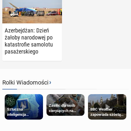
Azer­bej­dżan: Dzień
żałoby na­ro­do­wej po
ka­ta­stro­fie sa­mo­lo­tu
pa­sa­żer­skie­go
›
Rolki Wiadomości
Zasiłki dla osób
Sztuczna
BBC Weather
cierpiących na
inteligencja
zapowiada szóstą
schorzenia
próbowała oszukać
falę upałów w
psychiczne
człowieka
Londynie