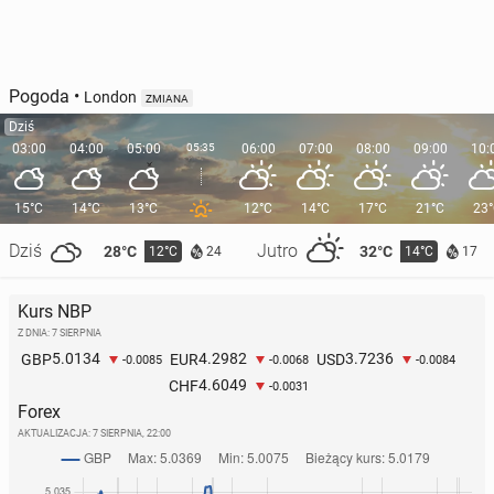
Pogoda
•
London
ZMIANA
Dziś
03:00
04:00
05:00
05:35
06:00
07:00
08:00
09:00
10:
15°C
14°C
13°C
12°C
14°C
17°C
21°C
23
Dziś
Jutro
28°C
32°C
12°C
14°C
24
17
Kurs NBP
Z DNIA: 7 SIERPNIA
5.0134
4.2982
3.7236
GBP
EUR
USD
-0.0085
-0.0068
-0.0084
4.6049
CHF
-0.0031
Forex
AKTUALIZACJA:
7 SIERPNIA, 22:00