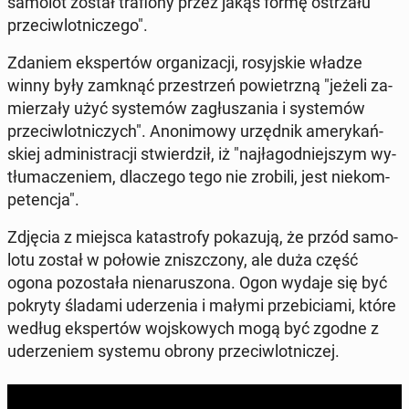
samolot został tra­fio­ny przez jakąś formę ostrza­łu
prze­ciw­lot­ni­cze­go".
Zdaniem eks­per­tów or­ga­ni­za­cji, ro­syj­skie władze
winny były zamknąć prze­strzeń po­wietrz­ną "jeżeli za­
mie­rza­ły użyć sys­te­mów za­głu­sza­nia i sys­te­mów
prze­ciw­lot­ni­czych". Ano­ni­mo­wy urzęd­nik ame­ry­kań­
skiej ad­mi­ni­stra­cji stwier­dził, iż "naj­ła­god­niej­szym wy­
tłu­ma­cze­niem, dla­cze­go tego nie zrobili, jest nie­kom­
pe­ten­cja".
Zdjęcia z miejsca ka­ta­stro­fy po­ka­zu­ją, że przód sa­mo­
lo­tu został w połowie znisz­czo­ny, ale duża część
ogona po­zo­sta­ła nie­na­ru­szo­na. Ogon wydaje się być
pokryty śladami ude­rze­nia i małymi prze­bi­cia­mi, które
według eks­per­tów woj­sko­wych mogą być zgodne z
ude­rze­niem systemu obrony prze­ciw­lot­ni­czej.