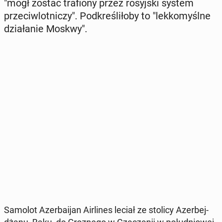
"mógł zostać tra­fio­ny przez ro­syj­ski system
prze­ciw­lot­ni­czy". Pod­kre­śli­ło­by to "lek­ko­myśl­ne
dzia­ła­nie Moskwy".
Samolot Azer­ba­ijan Air­li­nes leciał ze stolicy Azer­bej­