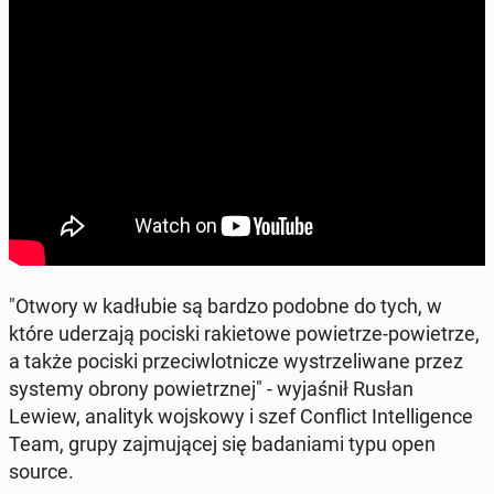
"Otwory w ka­dłu­bie są bardzo podobne do tych, w
które ude­rza­ją pociski ra­kie­to­we po­wie­trze-po­wie­trze,
a także pociski prze­ciw­lot­ni­cze wy­strze­li­wa­ne przez
systemy obrony po­wietrz­nej" - wy­ja­śnił Rusłan
Lewiew, ana­li­tyk woj­sko­wy i szef Con­flict In­tel­li­gen­ce
Team, grupy zaj­mu­ją­cej się ba­da­nia­mi typu open
source.