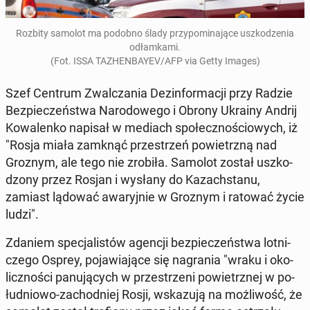
Rozbity samolot ma podobno ślady przy­po­mi­na­ją­ce uszko­dze­nia
odłam­ka­mi.
(Fot. ISSA TA­ZHEN­BAY­EV/AFP via Getty Images)
Szef Centrum Zwal­cza­nia Dez­in­for­ma­cji przy Radzie
Bez­pie­czeń­stwa Na­ro­do­we­go i Obrony Ukrainy Andrij
Ko­wa­len­ko napisał w mediach spo­łecz­no­ścio­wych, iż
"Rosja miała zamknąć prze­strzeń po­wietrz­ną nad
Groznym, ale tego nie zrobiła. Samolot został uszko­
dzo­ny przez Rosjan i wysłany do Ka­zach­sta­nu,
zamiast lądować awa­ryj­nie w Groznym i ratować życie
ludzi".
Zdaniem spe­cja­li­stów agencji bez­pie­czeń­stwa lot­ni­
cze­go Osprey, po­ja­wia­ją­ce się na­gra­nia "wraku i oko­
licz­no­ści pa­nu­ją­cych w prze­strze­ni po­wietrz­nej w po­
łu­dnio­wo-za­chod­niej Rosji, wska­zu­ją na moż­li­wość, że