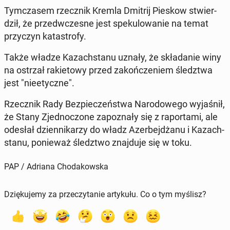
Tym­cza­sem rzecz­nik Kremla Dmitrij Pieskow stwier­
dził, że przed­wcze­sne jest spe­ku­lo­wa­nie na temat
przy­czyn ka­ta­stro­fy.
Także władze Ka­zach­sta­nu uznały, że skła­da­nie winy
na ostrzał ra­kie­to­wy przed za­koń­cze­niem śledz­twa
jest "nie­etycz­ne".
Rzecz­nik Rady Bez­pie­czeń­stwa Na­ro­do­we­go wy­ja­śnił,
że Stany Zjed­no­czo­ne za­po­zna­ły się z ra­por­ta­mi, ale
odesłał dzien­ni­ka­rzy do władz Azer­bej­dża­nu i Ka­zach­
sta­nu, po­nie­waż śledz­two znaj­du­je się w toku.
PAP / Adriana Chodakowska
Dziękujemy za przeczytanie artykułu. Co o tym myślisz?