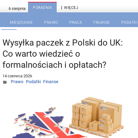

PORADNIK
WIĘCEJ
MIESZKANIE
PRAWO
PRACA
FINANSE
PODATKI
Wysyłka paczek z Polski do UK:
Co warto wiedzieć o
formalnościach i opłatach?
14 czerwca 2026
Prawo
Podatki
Finanse
