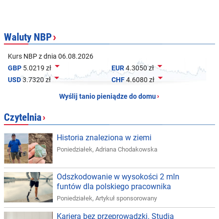
Waluty NBP
›
Kurs NBP z dnia 06.08.2026


GBP
5.0219 zł
EUR
4.3050 zł


USD
3.7320 zł
CHF
4.6080 zł
Wyślij tanio pieniądze do domu
›
Czytelnia
›
Historia znaleziona w ziemi
Poniedziałek
,
Adriana Chodakowska
Odszkodowanie w wysokości 2 mln
funtów dla polskiego pracownika
Poniedziałek
,
Artykuł sponsorowany
Kariera bez przeprowadzki. Studia