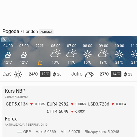
Pogoda
•
London
ZMIANA
Dziś
04:00
05:00
05:33
06:00
07:00
08:00
09:00
10:00
11:
12°C
12°C
13°C
14°C
16°C
19°C
21°C
21
Dziś
Jutro
24°C
27°C
12°C
14°C
26
23
Kurs NBP
Z DNIA: 7 SIERPNIA
5.0134
4.2982
3.7236
GBP
EUR
USD
-0.0085
-0.0068
-0.0084
4.6049
CHF
-0.0031
Forex
AKTUALIZACJA:
7 SIERPNIA, 04:10