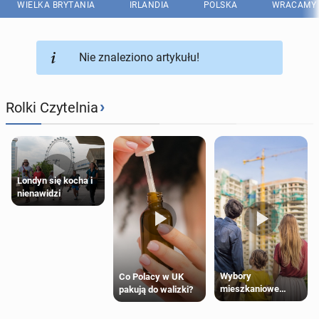
WIELKA BRYTANIA
IRLANDIA
POLSKA
WRACAMY 
Nie znaleziono artykułu!
›
Rolki Czytelnia
Londyn się kocha i
nienawidzi
Wybory
Co Polacy w UK
mieszkaniowe
pakują do walizki?
Polaków 2025