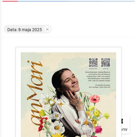

Data: 8 maja 2025


local_play
Plakaty
Mapa
Konkursy