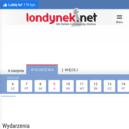
Lubię to!
170 tys.
Menu

WYDARZENIA
WIĘCEJ
6
7
8
9
10
11
12
13
14
CZ
PT
SO
N
PO
WT
ŚR
CZ
PT
Wydarzenia