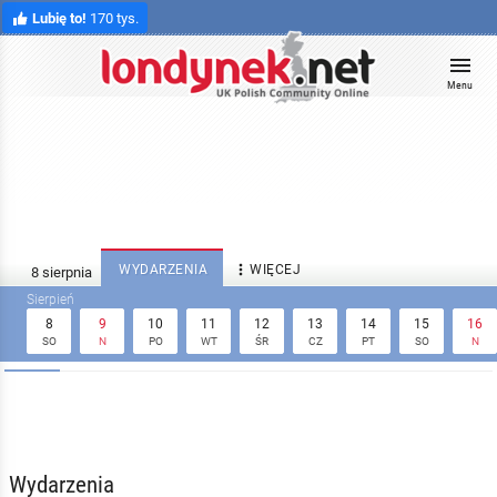
Lubię to!
170 tys.
Menu

WYDARZENIA
WIĘCEJ
8
9
10
11
12
13
14
15
16
SO
N
PO
WT
ŚR
CZ
PT
SO
N
Wydarzenia