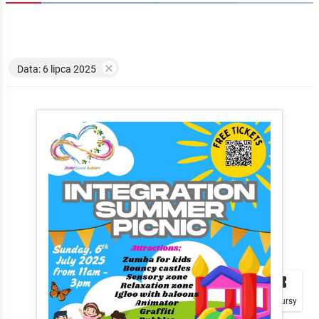

Data: 6 lipca 2025


local_play
Plakaty
Mapa
Konkursy