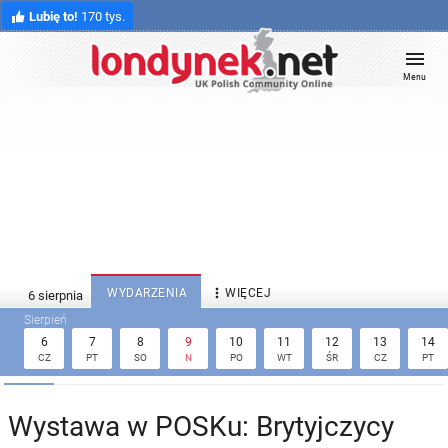
Lubię to!
170 tys.
Menu

WYDARZENIA
WIĘCEJ
6
7
8
9
10
11
12
13
14
CZ
PT
SO
N
PO
WT
ŚR
CZ
PT
Wystawa w POSKu: Brytyjczycy